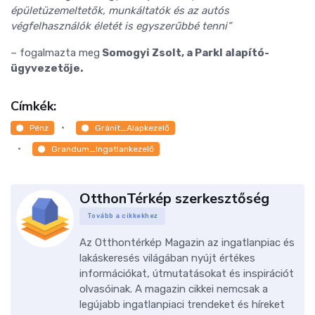
épületüzemeltetők, munkáltatók és az autós
végfelhasználók életét is egyszerűbbé tenni”
– fogalmazta meg
Somogyi Zsolt, a Parkl alapító-
ügyvezetője.
Címkék:
Pénz
Gránit_Alapkezelő
Grandum_Ingatlankezelő
OtthonTérkép szerkesztőség
Tovább a cikkekhez
Az Otthontérkép Magazin az ingatlanpiac és
lakáskeresés világában nyújt értékes
információkat, útmutatásokat és inspirációt
olvasóinak. A magazin cikkei nemcsak a
legújabb ingatlanpiaci trendeket és híreket