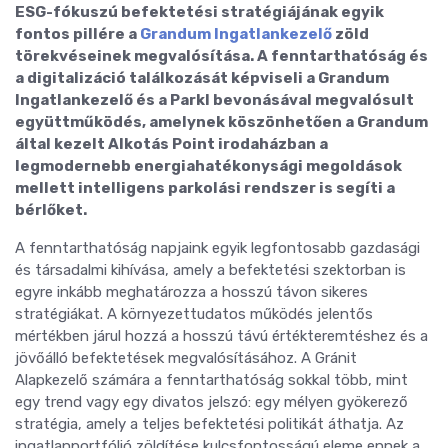
ESG-fókuszú befektetési stratégiájának egyik
fontos pillére a
Grandum Ingatlankezelő
zöld
törekvéseinek megvalósítása. A fenntarthatóság és
a digitalizáció találkozását képviseli a Grandum
Ingatlankezelő és a Parkl bevonásával megvalósult
együttműködés, amelynek
köszönhetően a Grandum
által kezelt Alkotás Point irodaházban a
legmodernebb energiahatékonysági megoldások
mellett intelligens parkolási rendszer is segíti a
bérlőket.
A fenntarthatóság napjaink egyik legfontosabb gazdasági
és társadalmi kihívása, amely a befektetési szektorban is
egyre inkább meghatározza a hosszú távon sikeres
stratégiákat. A környezettudatos működés jelentős
mértékben járul hozzá a hosszú távú értékteremtéshez és a
jövőálló befektetések megvalósításához. A Gránit
Alapkezelő számára a fenntarthatóság sokkal több, mint
egy trend vagy egy divatos jelszó: egy mélyen gyökerező
stratégia, amely a teljes befektetési politikát áthatja. Az
ingatlanportfólió zöldítése kulcsfontosságú eleme ennek a