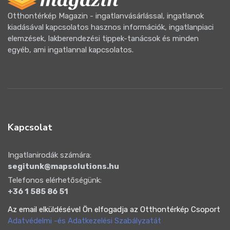
Otthontérkép Magazin - ingatlanvásárlással, ingatlanok
kiadásával kapcsolatos hasznos információk, ingatlanpiaci
elemzések, lakberendezési tippek-tanácsok és minden
egyéb, ami ingatlannal kapcsolatos.
Kapcsolat
Ingatlanirodák számára:
segitunk@mapsolutions.hu
Telefonos elérhetőségünk:
+36 1 585 86 51
Az email elküldésével Ön elfogadja az Otthontérkép Csoport
Adatvédelmi -és Adatkezelési Szabályzatát