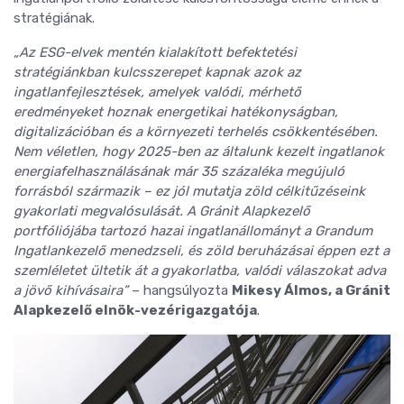
stratégiának.
„Az ESG-elvek mentén kialakított befektetési
stratégiánkban kulcsszerepet kapnak azok az
ingatlanfejlesztések, amelyek valódi, mérhető
eredményeket hoznak energetikai hatékonyságban,
digitalizációban és a környezeti terhelés csökkentésében.
Nem véletlen, hogy 2025-ben az általunk kezelt ingatlanok
energiafelhasználásának már 35 százaléka megújuló
forrásból származik – ez jól mutatja zöld célkitűzéseink
gyakorlati megvalósulását. A Gránit Alapkezelő
portfóliójába tartozó hazai ingatlanállományt a Grandum
Ingatlankezelő menedzseli, és zöld beruházásai éppen ezt a
szemléletet ültetik át a gyakorlatba, valódi válaszokat adva
a jövő kihívásaira”
– hangsúlyozta
Mikesy Álmos, a Gránit
Alapkezelő elnök-vezérigazgatója
.