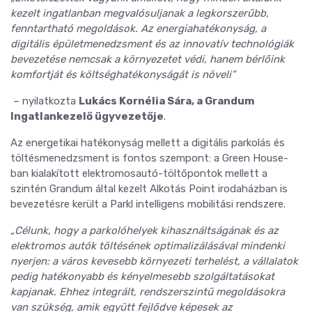
kezelt ingatlanban megvalósuljanak a legkorszerűbb,
fenntartható megoldások. Az energiahatékonyság, a
digitális épületmenedzsment és az innovatív technológiák
bevezetése nemcsak a környezetet védi, hanem bérlőink
komfortját és költséghatékonyságát is növeli”
– nyilatkozta
Lukács Kornélia Sára, a Grandum
Ingatlankezelő ügyvezetője
.
Az energetikai hatékonyság mellett a digitális parkolás és
töltésmenedzsment is fontos szempont: a Green House-
ban kialakított elektromosautó-töltőpontok mellett a
szintén Grandum által kezelt Alkotás Point irodaházban is
bevezetésre került a Parkl intelligens mobilitási rendszere.
„Célunk, hogy a parkolóhelyek kihasználtságának és az
elektromos autók töltésének optimalizálásával mindenki
nyerjen: a város kevesebb környezeti terhelést, a vállalatok
pedig hatékonyabb és kényelmesebb szolgáltatásokat
kapjanak. Ehhez integrált, rendszerszintű megoldásokra
van szükség, amik együtt fejlődve képesek az