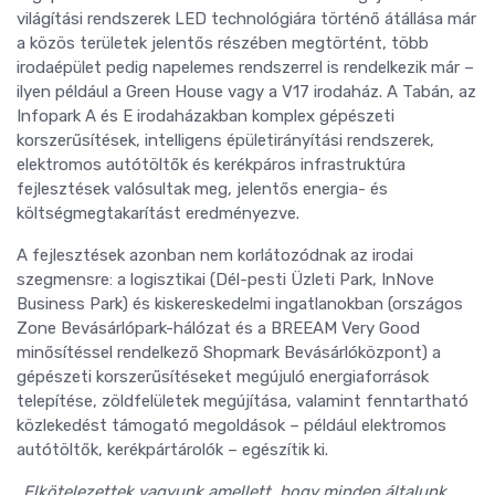
világítási rendszerek LED technológiára történő átállása már
a közös területek jelentős részében megtörtént, több
irodaépület pedig napelemes rendszerrel is rendelkezik már –
ilyen például a Green House vagy a V17 irodaház. A Tabán, az
Infopark A és E irodaházakban komplex gépészeti
korszerűsítések, intelligens épületirányítási rendszerek,
elektromos autótöltők és kerékpáros infrastruktúra
fejlesztések valósultak meg, jelentős energia- és
költségmegtakarítást eredményezve.
A fejlesztések azonban nem korlátozódnak az irodai
szegmensre: a logisztikai (Dél-pesti Üzleti Park, InNove
Business Park) és kiskereskedelmi ingatlanokban (országos
Zone Bevásárlópark-hálózat és a BREEAM Very Good
minősítéssel rendelkező Shopmark Bevásárlóközpont) a
gépészeti korszerűsítéseket megújuló energiaforrások
telepítése, zöldfelületek megújítása, valamint fenntartható
közlekedést támogató megoldások – például elektromos
autótöltők, kerékpártárolók – egészítik ki.
„Elkötelezettek vagyunk amellett, hogy minden általunk