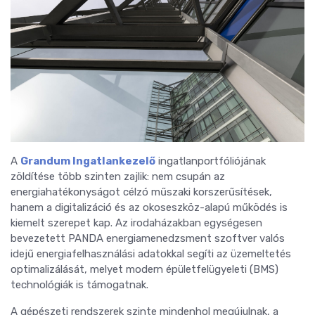
A
Grandum Ingatlankezelő
ingatlanportfóliójának
zöldítése több szinten zajlik: nem csupán az
energiahatékonyságot célzó műszaki korszerűsítések,
hanem a digitalizáció és az okoseszköz-alapú működés is
kiemelt szerepet kap. Az irodaházakban egységesen
bevezetett PANDA energiamenedzsment szoftver valós
idejű energiafelhasználási adatokkal segíti az üzemeltetés
optimalizálását, melyet modern épületfelügyeleti (BMS)
technológiák is támogatnak.
A gépészeti rendszerek szinte mindenhol megújulnak, a