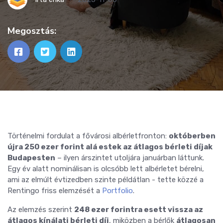
Megosztás:
Történelmi fordulat a fővárosi albérletfronton:
októberben
újra 250 ezer forint alá estek az átlagos bérleti díjak
Budapesten
– ilyen árszintet utoljára januárban láttunk.
Egy év alatt nominálisan is olcsóbb lett albérletet bérelni,
ami az elmúlt évtizedben szinte példátlan - tette közzé a
Rentingo friss elemzését a
Portfolio
.
Az elemzés szerint
248 ezer forintra esett vissza az
átlagos kínálati bérleti díj
, miközben a bérlők
átlagosan