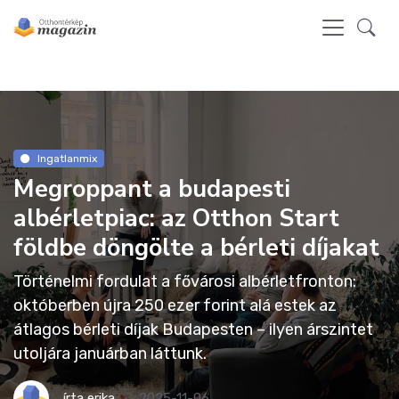
Ingatlanmix
Megroppant a budapesti
albérletpiac: az Otthon Start
földbe döngölte a bérleti díjakat
Történelmi fordulat a fővárosi albérletfronton:
októberben újra 250 ezer forint alá estek az
átlagos bérleti díjak Budapesten – ilyen árszintet
utoljára januárban láttunk.
írta
erika
2025-11-06