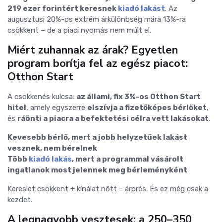
219 ezer forintért keresnek
kiadó lakást
. Az
augusztusi 20%-os extrém árkülönbség mára 13%-ra
csökkent – de a piaci nyomás nem múlt el.
Miért zuhannak az árak? Egyetlen
program borítja fel az egész piacot:
Otthon Start
A csökkenés kulcsa:
az állami, fix 3%-os Otthon Start
hitel
, amely egyszerre
elszívja a fizetőképes bérlőket
,
és
ráönti a piacra a befektetési célra vett lakásokat
.
Kevesebb bérlő, mert a jobb helyzetűek lakást
vesznek, nem bérelnek
Több
kiadó lakás
, mert a programmal vásárolt
ingatlanok most jelennek meg bérleményként
Kereslet csökkent + kínálat nőtt = árprés. És ez még csak a
kezdet.
A legnagyobb vesztesek: a 250–350