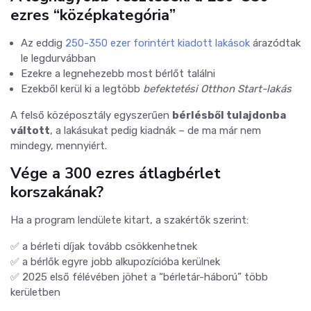
ezres “középkategória”
Az eddig
250-350 ezer forintért kiadott lakások
árazódtak
le legdurvábban
Ezekre a legnehezebb most bérlőt találni
Ezekből kerül ki a legtöbb
befektetési Otthon Start-lakás
A felső középosztály egyszerűen
bérlésből tulajdonba
váltott
, a lakásukat pedig kiadnák – de ma már nem
mindegy, mennyiért.
Vége a 300 ezres átlagbérlet
korszakának?
Ha a program lendülete kitart, a szakértők szerint:
✅ a bérleti díjak tovább csökkenhetnek
✅ a bérlők egyre jobb alkupozícióba kerülnek
✅ 2025 első félévében jöhet a “bérletár-háború” több
kerületben