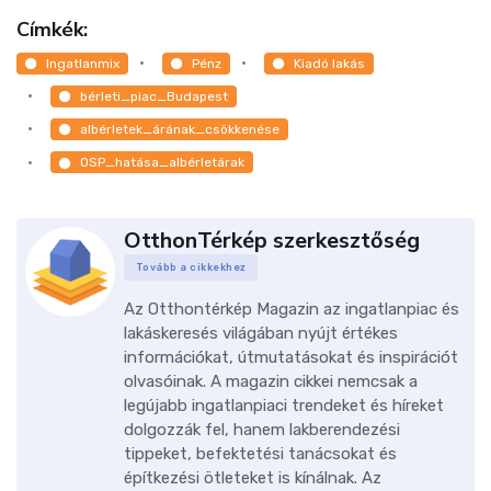
Címkék:
Ingatlanmix
Pénz
Kiadó lakás
bérleti_piac_Budapest
albérletek_árának_csökkenése
OSP_hatása_albérletárak
OtthonTérkép szerkesztőség
Tovább a cikkekhez
Az Otthontérkép Magazin az ingatlanpiac és
lakáskeresés világában nyújt értékes
információkat, útmutatásokat és inspirációt
olvasóinak. A magazin cikkei nemcsak a
legújabb ingatlanpiaci trendeket és híreket
dolgozzák fel, hanem lakberendezési
tippeket, befektetési tanácsokat és
építkezési ötleteket is kínálnak. Az