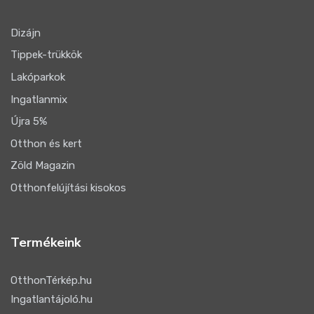
Dizájn
Tippek-trükkök
Lakóparkok
Ingatlanmix
Újra 5%
Otthon és kert
Zöld Magazin
Otthonfelújítási kisokos
Termékeink
OtthonTérkép.hu
Ingatlantájoló.hu