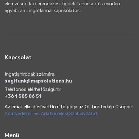
elemzések, lakberendezési tippek-tanácsok és minden
egyéb, ami ingatlannal kapcsolatos.
Kapcsolat
Ingatlanirodák számára:
segitunk@mapsolutions.hu
Telefonos elérhetőségünk:
+36 1 585 86 51
Az email elküldésével Ön elfogadja az Otthontérkép Csoport
Adatvédelmi -és Adatkezelési Szabályzatát
Menü