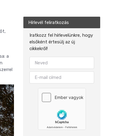
Hírlevél feliratkozás
őt,
Iratkozz fel hírlevelünkre, hogy
elsőként értesülj az új
cikkekről!
sa: a
rn
zerrel