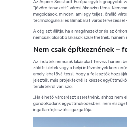
Az Aspern Seestadt Európa egyik legnagyobb vá
“jövőre tervezett” városi ökoszisztéma. Nemcsa
megoldások, minden, ami egy teljes, önálló váro
technológiákkal és klímabarát várostervezéssel 
A cég azt állítja: ha a magánszektor és az ön
nemcsak olcsóbb lakások születhetnek, hanem é
Nem csak építkeznének – fe
Az Indotek nemcsak lakásokat tervez, hanem besz
zöldfelületek vagy a helyi intézmények korszerű
amely lehetővé teszi, hogy a fejlesztők hozzájár
jelezték: más projekteknél is készek együttműköd
területekről van szó.
„Ha élhető városrészt szeretnénk, ahhoz nem elég
gondolkodunk együttműködésben, nem elszigete
ingatlanfejlesztési igazgatója.