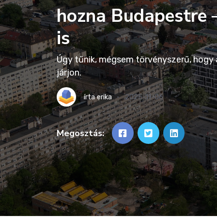
hozna Budapestre –
is
Úgy tűnik, mégsem törvényszerű, hogy a
járjon.
írta
erika
2025-11-06
Megosztás: