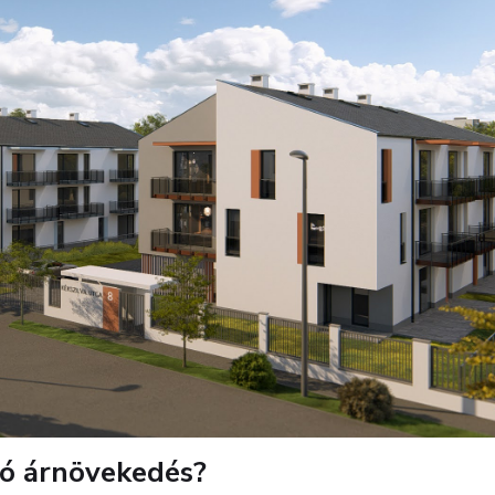
ló árnövekedés?