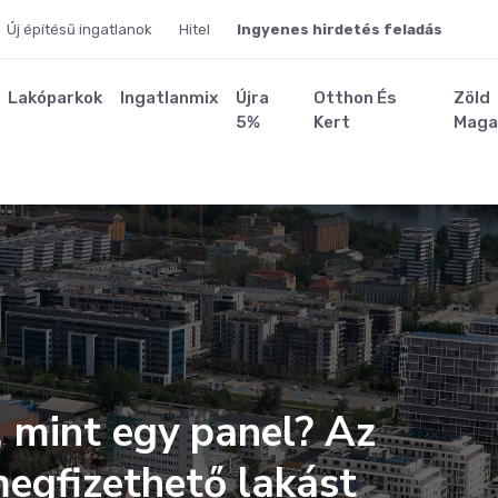
Új építésű ingatlanok
Hitel
Ingyenes hirdetés feladás
Lakóparkok
Ingatlanmix
Újra
Otthon És
Zöld
5%
Kert
Maga
, mint egy panel? Az
megfizethető lakást