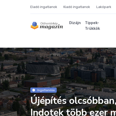
Eladó ingatlanok
Kiadó ingatlanok
Lakópark
Dizájn
Tippek-
Trükkök
Ingatlanmix
Újépítés olcsóbban
Indotek több ezer 