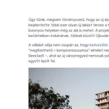
Úgy tűnik, mégsem törvényszerű, hogy az új épí
bejelentette: több ezer olyan új lakást tervez a
bizonyos helyeken még az alá is mehet. A proje
kerületekben indulnának, többek között Újbudá
A vállalat célja nem csupán az, hogy
kedvezőbb á
“megfizethető = kompromisszumos” elmélet nem 
Seestadt –, ahol az új városnegyed nemcsak sok
együtt épült fel.