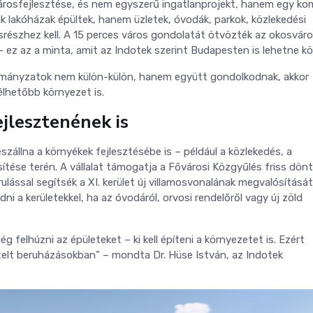
rosfejlesztése, és nem egyszerű ingatlanprojekt, hanem egy ko
k lakóházak épültek, hanem üzletek, óvodák, parkok, közlekedési
srészhez kell. A 15 perces város gondolatát ötvözték az okosvár
– ez az a minta, amit az Indotek szerint Budapesten is lehetne kö
kormányzatok nem külön-külön, hanem együtt gondolkodnak, akkor
lhetőbb környezet is.
jlesztenének is
állna a környékek fejlesztésébe is – például a közlekedés, a
sítése terén. A vállalat támogatja a Fővárosi Közgyűlés friss dön
ulással segítsék a XI. kerület új villamosvonalának megvalósítását
ni a kerületekkel, ha az óvodáról, orvosi rendelőről vagy új zöld
 felhúzni az épületeket – ki kell építeni a környezetet is. Ezért
lt beruházásokban” – mondta Dr. Hüse István, az Indotek