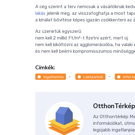
A cég szerint a terv nemcsak a vásárlóknak ked
lakás
jelenik meg, az visszafoghatja a most tap
a kínálat bővítése képes igazán csökkenteni az
Az üzenetük egyszerű:
nem kell 2 millió Ft/m²-t fizetni azért, mert új
nem kell kiköltözni az agglomerációba, ha valaki 
és nem kell beérni kompromisszumos minőségg
Címkék:
Ingatlanmix
Lakóparkok
mfor.h
OtthonTérkép
Az Otthontérkép Mag
információkat, útmu
legújabb ingatlanpia