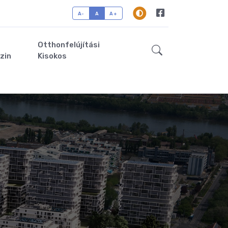
A-
A
A+
Otthonfelújítási
zin
Kisokos