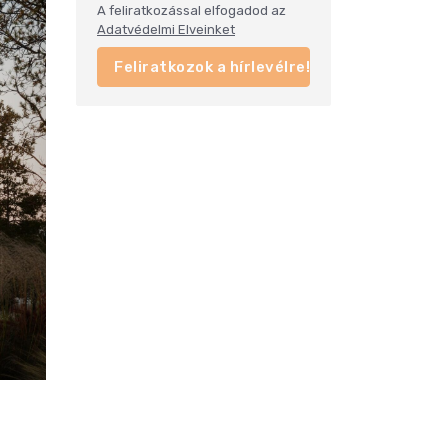
A feliratkozással elfogadod az
Adatvédelmi Elveinket
Feliratkozok a hírlevélre!