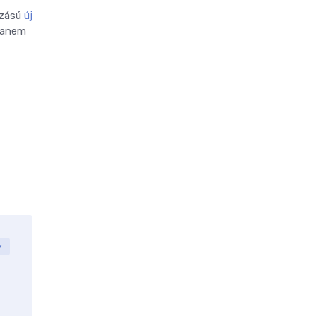
azású
új
 hanem
z