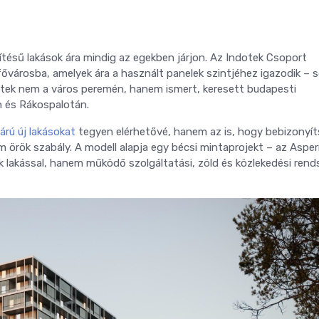
tésű lakások ára mindig az egekben járjon. Az Indotek Csoport
 fővárosba, amelyek ára a használt panelek szintjéhez igazodik – s
ktek nem a város peremén, hanem ismert, keresett budapesti
n és Rákospalotán.
rú új lakásokat
tegyen elérhetővé, hanem az is, hogy bebizonyít
örök szabály. A modell alapja egy bécsi mintaprojekt – az Aspe
 lakással, hanem működő szolgáltatási, zöld és közlekedési rends