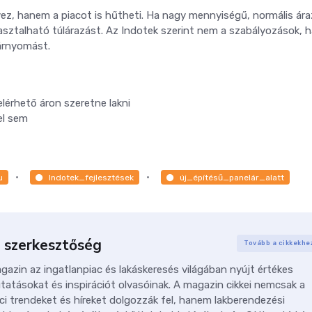
vez, hanem a piacot is hűtheti. Ha nagy mennyiségű, normális ár
asztalható túlárazást. Az Indotek szerint nem a szabályozások,
 árnyomást.
elérhető áron szeretne lakni
el sem
u
Indotek_fejlesztések
új_építésű_panelár_alatt
 szerkesztőség
Tovább a cikkekhe
azin az ingatlanpiac és lakáskeresés világában nyújt értékes
tatásokat és inspirációt olvasóinak. A magazin cikkei nemcsak a
ci trendeket és híreket dolgozzák fel, hanem lakberendezési