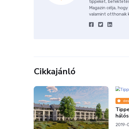
tippeket, befektetés
Magazin célja, hogy
valamint otthonaik k
Cikkajánló
design
Tippek a tökéletes
hálószobához
2019-08-29