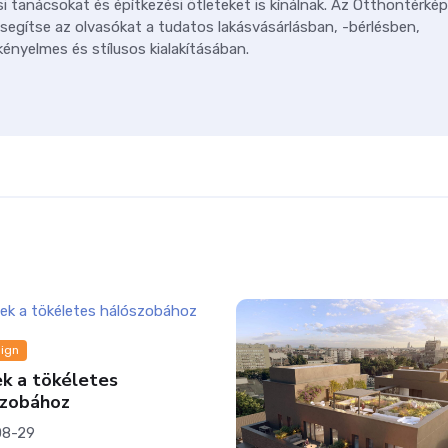
i tanácsokat és építkezési ötleteket is kínálnak. Az Otthontérkép
 segítse az olvasókat a tudatos lakásvásárlásban, -bérlésben,
ényelmes és stílusos kialakításában.