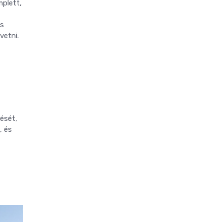
mplett,
os
vetni.
tését,
, és