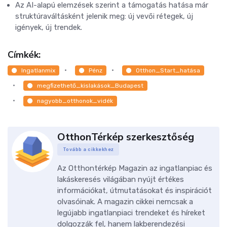
Az AI-alapú elemzések szerint a támogatás hatása már
struktúraváltásként jelenik meg: új vevői rétegek, új
igények, új trendek.
Címkék:
Ingatlanmix
Pénz
Otthon_Start_hatása
megfizethető_kislakások_Budapest
nagyobb_otthonok_vidék
OtthonTérkép szerkesztőség
Tovább a cikkekhez
Az Otthontérkép Magazin az ingatlanpiac és
lakáskeresés világában nyújt értékes
információkat, útmutatásokat és inspirációt
olvasóinak. A magazin cikkei nemcsak a
legújabb ingatlanpiaci trendeket és híreket
dolgozzák fel, hanem lakberendezési