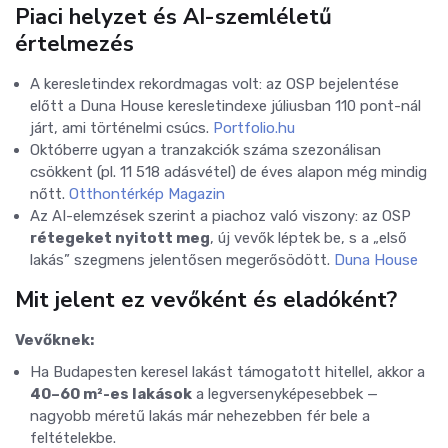
Piaci helyzet és AI-szemléletű
értelmezés
A keresletindex rekordmagas volt: az OSP bejelentése
előtt a Duna House keresletindexe júliusban 110 pont-nál
járt, ami történelmi csúcs.
Portfolio.hu
Októberre ugyan a tranzakciók száma szezonálisan
csökkent (pl. 11 518 adásvétel) de éves alapon még mindig
nőtt.
Otthontérkép Magazin
Az AI-elemzések szerint a piachoz való viszony: az OSP
rétegeket nyitott meg
, új vevők léptek be, s a „első
lakás” szegmens jelentősen megerősödött.
Duna House
Mit jelent ez vevőként és eladóként?
Vevőknek:
Ha Budapesten keresel lakást támogatott hitellel, akkor a
40–60 m²-es lakások
a legversenyképesebbek —
nagyobb méretű lakás már nehezebben fér bele a
feltételekbe.