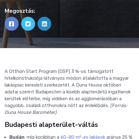
Megosztás:
A Otthon Start Program (OSP) 3 %-os támogatott
hitelkonstrukciója látványos módon átalakította a magyar
lakáspiac keresleti szerkezetét. A Duna House októberi
adatai szerint Budapesten a kisebb alapterületű ingatlanok
kerültek előtérbe, míg vidéken és az agglomerációban a
nagyobb, családi otthonokra nőtt az érdeklődés.
(Forrás:
Duna House Barométer)
Budapesti alapterület-váltás
Budán
: míg korábban a
60–80 m²-es lakások
aránya 25 %