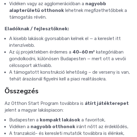
Vidéken vagy az agglomerációban a
nagyobb
alapterületű otthonok
lehetnek megfizethetőbbek a
támogatás révén.
Eladóknak / fejlesztőknek:
A kisebb lakások gyorsabban kelnek el — a kereslet itt
intenzívebb.
Az új projektekben érdemes a
40–60 m²
kategóriában
gondolkodni, különösen Budapesten — mert ott a vevői
célcsoport aktívabb.
A támogatott konstrukció lehetőség – de verseny is van,
tehát árazásnál figyelni kell a piaci realitásokra.
Összegzés
Az Otthon Start Program továbbra is
átírt játékterepet
jelent a magyar lakáspiacon:
Budapesten a
kompakt lakások
a favoritok,
Vidéken a
nagyobb otthonok
iránt nőtt az érdeklődés,
A tranzakció- és keresleti mutatók továbbra is élénkek,