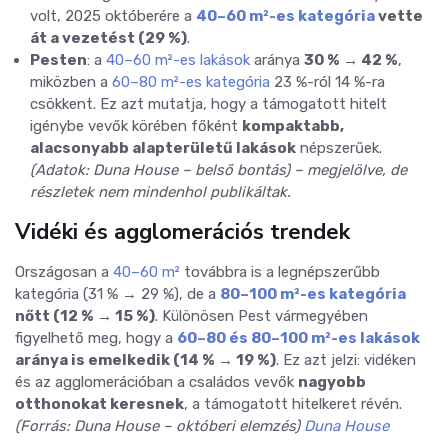
volt, 2025 októberére a
40–60 m²-es kategória
vette
át a vezetést (29 %)
.
Pesten
: a
40–60 m²-es lakások
aránya
30 % → 42 %
,
miközben a
60–80 m²-es kategória
23 %-ról 14 %-ra
csökkent.
Ez azt mutatja, hogy a támogatott hitelt
igénybe vevők körében főként
kompaktabb,
alacsonyabb alapterületű lakások
népszerűek.
(Adatok: Duna House – belső bontás) – megjelölve, de
részletek nem mindenhol publikáltak.
Vidéki és agglomerációs trendek
Országosan a
40–60 m²
továbbra is a legnépszerűbb
kategória (31 % → 29 %), de a
80–100 m²-es kategória
nőtt (12 % → 15 %)
. Különösen Pest vármegyében
figyelhető meg, hogy a
60–80 és 80–100 m²-es lakások
aránya is emelkedik (14 % → 19 %)
.
Ez azt jelzi: vidéken
és az agglomerációban a családos vevők
nagyobb
otthonokat keresnek
, a támogatott hitelkeret révén.
(Forrás: Duna House – októberi elemzés)
Duna House