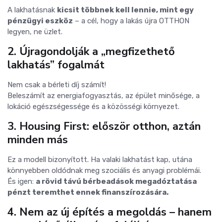
A lakhatásnak
kicsit többnek kell lennie, mint egy
pénzügyi eszköz
– a cél, hogy a lakás újra OTTHON
legyen, ne üzlet.
2. Újragondolják a „megfizethető
lakhatás” fogalmát
Nem csak a bérleti díj számít!
Beleszámít az energiafogyasztás, az épület minősége, a
lokáció egészségessége és a közösségi környezet.
3. Housing First: először otthon, aztán
minden más
Ez a modell bizonyított. Ha valaki lakhatást kap, utána
könnyebben oldódnak meg szociális és anyagi problémái.
És igen:
a rövid távú bérbeadások megadóztatása
pénzt teremthet ennek finanszírozására.
4. Nem az új építés a megoldás – hanem