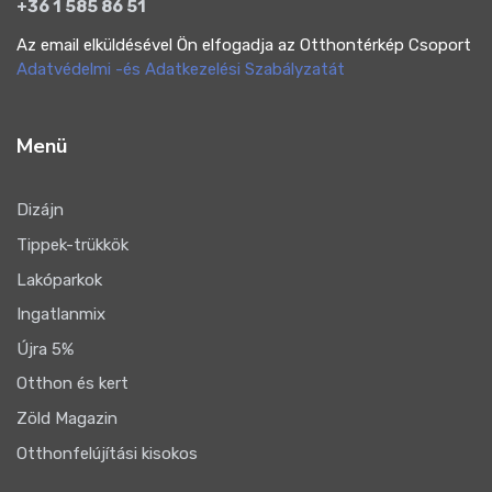
+36 1 585 86 51
Az email elküldésével Ön elfogadja az Otthontérkép Csoport
Adatvédelmi -és Adatkezelési Szabályzatát
Menü
Dizájn
Tippek-trükkök
Lakóparkok
Ingatlanmix
Újra 5%
Otthon és kert
Zöld Magazin
Otthonfelújítási kisokos