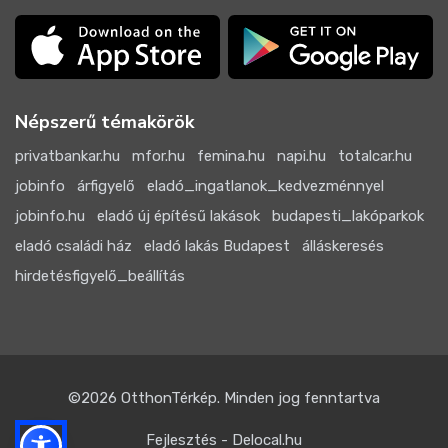
Népszerű témakörök
privatbankar.hu
mfor.hu
femina.hu
napi.hu
totalcar.hu
jobinfo
árfigyelő
eladó_ingatlanok_kedvezménnyel
jobinfo.hu
eladó új építésű lakások
budapesti_lakóparkok
eladó családi ház
eladó lakás Budapest
álláskeresés
hirdetésfigyelő_beállítás
©2026
OtthonTérkép
. Minden jog fenntartva
Fejlesztés - Delocal.hu