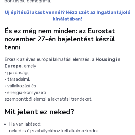
bontások, demográfia.
Új építésű lakást vennél? Nézz szét az Ingatlantájoló
kínálatában!
És ez még nem minden: az Eurostat
november 27-én bejelentést készül
tenni
Érkezik az éves európai lakhatási elemzés, a
Housing in
Europe
, amely
• gazdasági,
• társadalmi,
• vállalkozási és
• energia-környezeti
szempontból elemzi a lakhatási trendeket.
Mit jelent ez neked?
Ha van lakásod:
neked is új szabályokhoz kell alkalmazkodni.