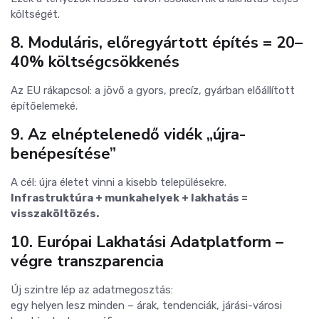
költségét.
8. Moduláris, előregyártott építés = 20–
40% költségcsökkenés
Az EU rákapcsol: a jövő a gyors, precíz, gyárban előállított
építőelemeké.
9. Az elnéptelenedő vidék „újra-
benépesítése”
A cél: újra életet vinni a kisebb településekre.
Infrastruktúra + munkahelyek + lakhatás =
visszaköltözés.
10. Európai Lakhatási Adatplatform –
végre transzparencia
Új szintre lép az adatmegosztás:
egy helyen lesz minden – árak, tendenciák, járási-városi