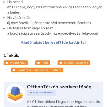
Ha bérled:
az EU célja, hogy kiszámíthatóbb és igazságosabb legyen
a bérlés.
Ha vásárolnál:
új ösztönzők, új finanszírozási rendszerek jöhetnek.
Ha fejlesztesz vagy építesz:
a bürokrácia egyszerűsödik, az engedélyezés felgyorsul.
Kiadó lakást keresel? Ide kattints!
Címkék:
Ingatlanmix
Pénz
európai_lakhatás
Lakhatási_Tanácsadó_Testület
OtthonTérkép szerkesztőség
Tovább a cikkekhez
Az Otthontérkép Magazin az ingatlanpiac és