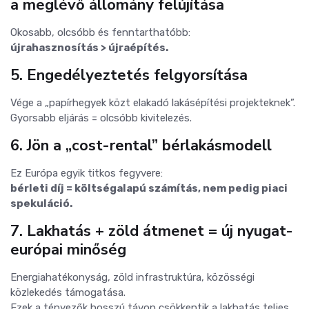
a meglévő állomány felújítása
Okosabb, olcsóbb és fenntarthatóbb:
újrahasznosítás > újraépítés.
5. Engedélyeztetés felgyorsítása
Vége a „papírhegyek közt elakadó lakásépítési projekteknek”.
Gyorsabb eljárás = olcsóbb kivitelezés.
6. Jön a „cost-rental” bérlakásmodell
Ez Európa egyik titkos fegyvere:
bérleti díj = költségalapú számítás, nem pedig piaci
spekuláció.
7. Lakhatás + zöld átmenet = új nyugat-
európai minőség
Energiahatékonyság, zöld infrastruktúra, közösségi
közlekedés támogatása.
Ezek a tényezők hosszú távon csökkentik a lakhatás teljes