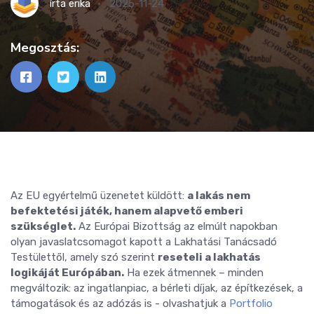
írta
erika
2025-11-24
Megosztás:
Az EU egyértelmű üzenetet küldött:
a lakás nem
befektetési játék, hanem alapvető emberi
szükséglet.
Az Európai Bizottság az elmúlt napokban
olyan javaslatcsomagot kapott a Lakhatási Tanácsadó
Testülettől, amely szó szerint
reseteli a lakhatás
logikáját Európában.
Ha ezek átmennek – minden
megváltozik: az ingatlanpiac, a bérleti díjak, az építkezések, a
támogatások és az adózás is - olvashatjuk a
Portfolio