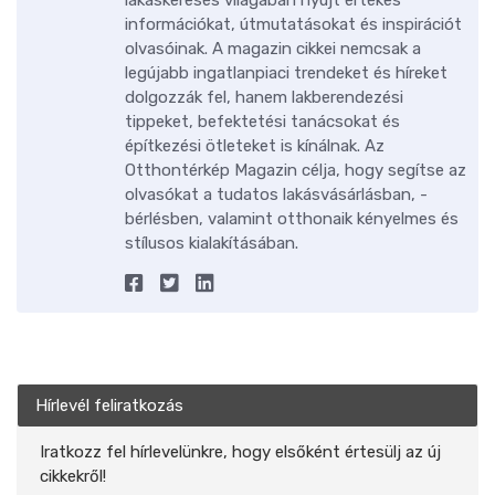
lakáskeresés világában nyújt értékes
információkat, útmutatásokat és inspirációt
olvasóinak. A magazin cikkei nemcsak a
legújabb ingatlanpiaci trendeket és híreket
dolgozzák fel, hanem lakberendezési
tippeket, befektetési tanácsokat és
építkezési ötleteket is kínálnak. Az
Otthontérkép Magazin célja, hogy segítse az
olvasókat a tudatos lakásvásárlásban, -
bérlésben, valamint otthonaik kényelmes és
stílusos kialakításában.
Hírlevél feliratkozás
Iratkozz fel hírlevelünkre, hogy elsőként értesülj az új
cikkekről!