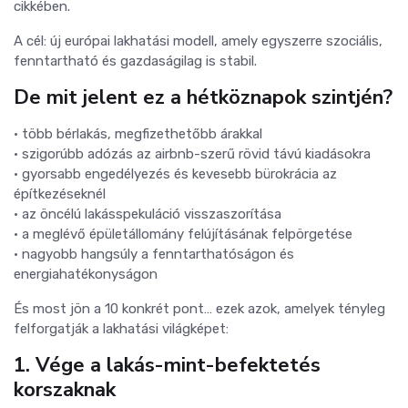
cikkében.
A cél: új európai lakhatási modell, amely egyszerre szociális,
fenntartható és gazdaságilag is stabil.
De mit jelent ez a hétköznapok szintjén?
• több bérlakás, megfizethetőbb árakkal
• szigorúbb adózás az airbnb-szerű rövid távú kiadásokra
• gyorsabb engedélyezés és kevesebb bürokrácia az
építkezéseknél
• az öncélú lakásspekuláció visszaszorítása
• a meglévő épületállomány felújításának felpörgetése
• nagyobb hangsúly a fenntarthatóságon és
energiahatékonyságon
És most jön a 10 konkrét pont… ezek azok, amelyek tényleg
felforgatják a lakhatási világképet:
1. Vége a lakás-mint-befektetés
korszaknak