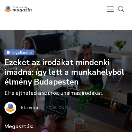
Ingatlanmix
Ezeket az irodákat mindenki
imádná: így lett a munkahelyből
élmény Budapesten
Elfelejtheted a szürke, unalmas irodákat.
írta
erika
2026-03-24
Megosztás: