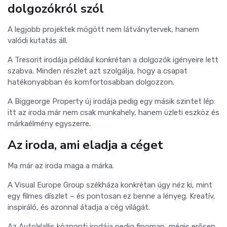
dolgozókról szól
A legjobb projektek mögött nem látványtervek, hanem
valódi kutatás áll.
A Tresorit irodája például konkrétan a dolgozók igényeire lett
szabva. Minden részlet azt szolgálja, hogy a csapat
hatékonyabban és komfortosabban dolgozzon.
A Biggeorge Property új irodája pedig egy másik szintet lép:
itt az iroda már nem csak munkahely, hanem üzleti eszköz és
márkaélmény egyszerre.
Az iroda, ami eladja a céget
Ma már az iroda maga a márka.
A Visual Europe Group székháza konkrétan úgy néz ki, mint
egy filmes díszlet – és pontosan ez benne a lényeg. Kreatív,
inspiráló, és azonnal átadja a cég világát.
Az AutoWallis központi irodája pedig finoman, mégis erősen