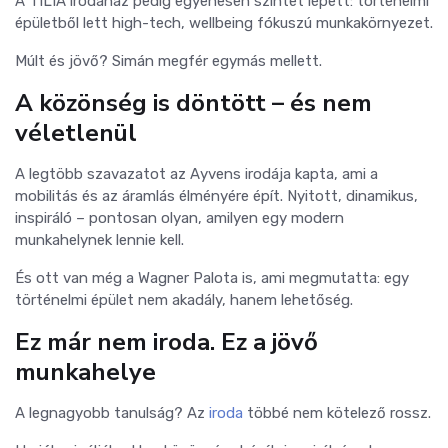
A TILIA irodaház pedig egyenesen szintet lépett: történelmi
épületből lett high-tech, wellbeing fókuszú munkakörnyezet.
Múlt és jövő? Simán megfér egymás mellett.
A közönség is döntött – és nem
véletlenül
A legtöbb szavazatot az Ayvens irodája kapta, ami a
mobilitás és az áramlás élményére épít. Nyitott, dinamikus,
inspiráló – pontosan olyan, amilyen egy modern
munkahelynek lennie kell.
És ott van még a Wagner Palota is, ami megmutatta: egy
történelmi épület nem akadály, hanem lehetőség.
Ez már nem iroda. Ez a jövő
munkahelye
A legnagyobb tanulság? Az
iroda
többé nem kötelező rossz.