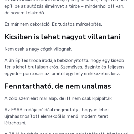
építi be az autózás élményét a térbe – mindenhol ott van,
de sosem tolakodó.
Ez már nem dekoráció. Ez tudatos márkaépítés.
Kicsiben is lehet nagyot villantani
Nem csak a nagy cégek villognak.
A 3h Építésziroda irodája bebizonyította, hogy egy kisebb
tér is lehet brutálisan erős. Személyes, őszinte és teljesen
egyedi – pontosan az, amitől egy hely emlékezetes lesz.
Fenntartható, de nem unalmas
A zöld szemlélet már alap, de itt nem csak kipipálták.
Az ESAB irodája például megmutatja, hogyan lehet
újrahasznosított elemekből is menő, modern teret
létrehozni.