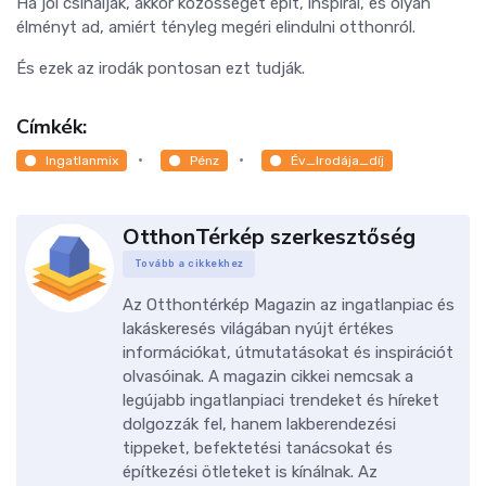
Ha jól csinálják, akkor közösséget épít, inspirál, és olyan
élményt ad, amiért tényleg megéri elindulni otthonról.
És ezek az irodák pontosan ezt tudják.
Címkék:
Ingatlanmix
Pénz
Év_Irodája_díj
OtthonTérkép szerkesztőség
Tovább a cikkekhez
Az Otthontérkép Magazin az ingatlanpiac és
lakáskeresés világában nyújt értékes
információkat, útmutatásokat és inspirációt
olvasóinak. A magazin cikkei nemcsak a
legújabb ingatlanpiaci trendeket és híreket
dolgozzák fel, hanem lakberendezési
tippeket, befektetési tanácsokat és
építkezési ötleteket is kínálnak. Az