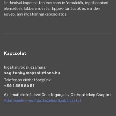
kiadásával kapcsolatos hasznos információk, ingatlanpiaci
elemzések, lakberendezési tippek-tanácsok és minden
egyéb, ami ingatlannal kapcsolatos.
Kapcsolat
Ingatlanirodák számára:
segitunk@mapsolutions.hu
Telefonos elérhetőségünk:
+36 1 585 86 51
Az email elküldésével Ön elfogadja az Otthontérkép Csoport
Adatvédelmi -és Adatkezelési Szabályzatát