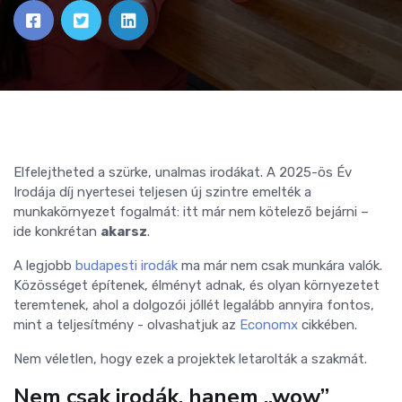
Elfelejtheted a szürke, unalmas irodákat. A 2025-ös Év
Irodája díj nyertesei teljesen új szintre emelték a
munkakörnyezet fogalmát: itt már nem kötelező bejárni –
ide konkrétan
akarsz
.
A legjobb
budapesti irodák
ma már nem csak munkára valók.
Közösséget építenek, élményt adnak, és olyan környezetet
teremtenek, ahol a dolgozói jóllét legalább annyira fontos,
mint a teljesítmény - olvashatjuk az
Economx
cikkében.
Nem véletlen, hogy ezek a projektek letarolták a szakmát.
Nem csak irodák, hanem „wow”