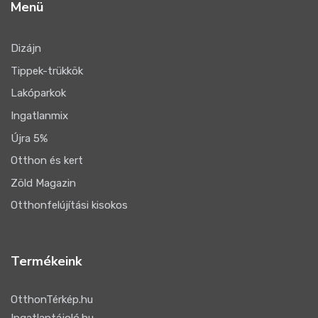
Menü
Dizájn
Tippek-trükkök
Lakóparkok
Ingatlanmix
Újra 5%
Otthon és kert
Zöld Magazin
Otthonfelújítási kisokos
Termékeink
OtthonTérkép.hu