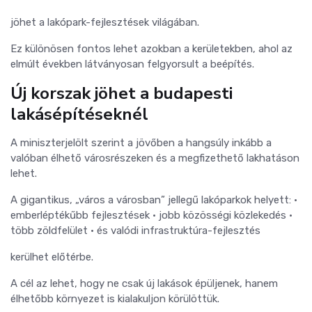
jöhet a lakópark-fejlesztések világában.
Ez különösen fontos lehet azokban a kerületekben, ahol az
elmúlt években látványosan felgyorsult a beépítés.
Új korszak jöhet a budapesti
lakásépítéseknél
A miniszterjelölt szerint a jövőben a hangsúly inkább a
valóban élhető városrészeken és a megfizethető lakhatáson
lehet.
A gigantikus, „város a városban” jellegű lakóparkok helyett: •
emberléptékűbb fejlesztések • jobb közösségi közlekedés •
több zöldfelület • és valódi infrastruktúra-fejlesztés
kerülhet előtérbe.
A cél az lehet, hogy ne csak új lakások épüljenek, hanem
élhetőbb környezet is kialakuljon körülöttük.