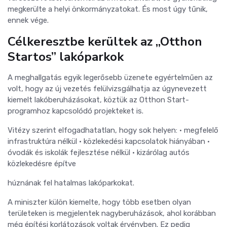
megkerülte a helyi önkormányzatokat. És most úgy tűnik,
ennek vége.
Célkeresztbe kerültek az „Otthon
Startos” lakóparkok
A meghallgatás egyik legerősebb üzenete egyértelműen az
volt, hogy az új vezetés felülvizsgálhatja az úgynevezett
kiemelt lakóberuházásokat, köztük az Otthon Start-
programhoz kapcsolódó projekteket is.
Vitézy szerint elfogadhatatlan, hogy sok helyen: • megfelelő
infrastruktúra nélkül • közlekedési kapcsolatok hiányában •
óvodák és iskolák fejlesztése nélkül • kizárólag autós
közlekedésre építve
húznának fel hatalmas lakóparkokat.
A miniszter külön kiemelte, hogy több esetben olyan
területeken is megjelentek nagyberuházások, ahol korábban
még építési korlátozások voltak érvényben. Ez pedig