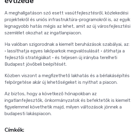
évtizede
A meghallgatáson szó esett vasútfejlesztésről, közlekedési
projektekről és uniós infrastruktúra-programokról is, az egyik
legnagyobb hatás mégis az lehet, amit az új városfejlesztési
szemlélet okozhat az ingatlanpiacon.
Ha valóban szigorodnak a kiemelt beruházások szabályai, az:
• lassíthatja egyes lakóparkok megvalósulását • átírhatja a
fejlesztői stratégiákat • és teljesen új irányba terelheti
Budapest jövőbeli beépítését.
Közben viszont a megfizethető lakhatás és a bérlakásépítés
felpörgetése akár új lehetőségeket is nyithat a piacon.
Az biztos, hogy a következő hónapokban az
ingatlanfejlesztők, önkormányzatok és befektetők is kiemelt
figyelemmel követhetik majd, milyen változások jönnek a
budapesti lakáspiacon.
Címkék: