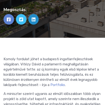
Megosztás:
Komoly fordulat jöhet a budapesti ingatlanfejlesztések
világában. Vitézy Dávid a parlamenti meghallgatásán
egyértelművé tette: az új kormány egyik első lépése lehet a
korábbi kiemelt beruházások teljes felülvizsgálata, és ez
különösen érzékenyen érintheti az elmúlt évek legnagyobb
lakópark-fejlesztéseit - írja a
Portfolio
.
A miniszter szerint ugyanis az elmúlt időszakban több olyan
projekt is zöld utat kapott, amely szerinte nem illeszkedik a
városszövetbe, túlterheli az infrastruktúrát, és gyakorlatilag