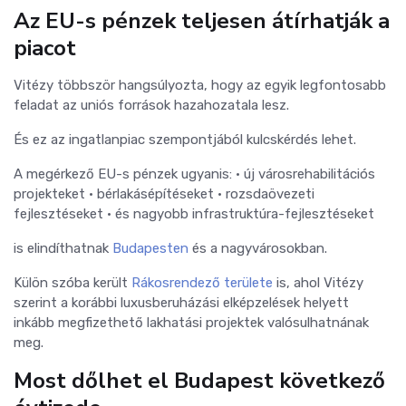
Az EU-s pénzek teljesen átírhatják a
piacot
Vitézy többször hangsúlyozta, hogy az egyik legfontosabb
feladat az uniós források hazahozatala lesz.
És ez az ingatlanpiac szempontjából kulcskérdés lehet.
A megérkező EU-s pénzek ugyanis: • új városrehabilitációs
projekteket • bérlakásépítéseket • rozsdaövezeti
fejlesztéseket • és nagyobb infrastruktúra-fejlesztéseket
is elindíthatnak
Budapesten
és a nagyvárosokban.
Külön szóba került
Rákosrendező területe
is, ahol Vitézy
szerint a korábbi luxusberuházási elképzelések helyett
inkább megfizethető lakhatási projektek valósulhatnának
meg.
Most dőlhet el Budapest következő