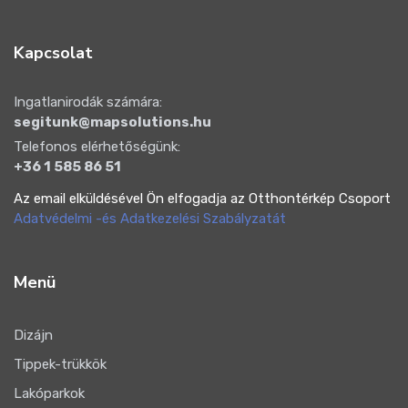
Kapcsolat
Ingatlanirodák számára:
segitunk@mapsolutions.hu
Telefonos elérhetőségünk:
+36 1 585 86 51
Az email elküldésével Ön elfogadja az Otthontérkép Csoport
Adatvédelmi -és Adatkezelési Szabályzatát
Menü
Dizájn
Tippek-trükkök
Lakóparkok