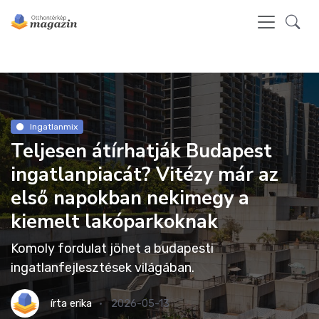
Ingatlanmix
Teljesen átírhatják Budapest
ingatlanpiacát? Vitézy már az
első napokban nekimegy a
kiemelt lakóparkoknak
Komoly fordulat jöhet a budapesti
ingatlanfejlesztések világában.
írta
erika
2026-05-13