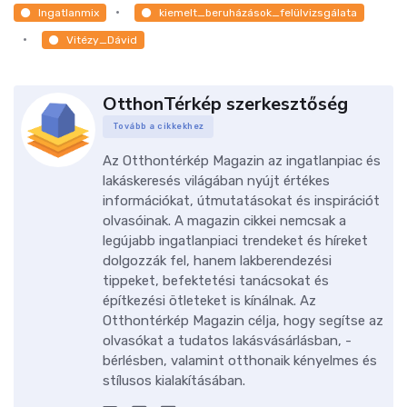
Ingatlanmix
kiemelt_beruházások_felülvizsgálata
Vitézy_Dávid
OtthonTérkép szerkesztőség
Tovább a cikkekhez
Az Otthontérkép Magazin az ingatlanpiac és
lakáskeresés világában nyújt értékes
információkat, útmutatásokat és inspirációt
olvasóinak. A magazin cikkei nemcsak a
legújabb ingatlanpiaci trendeket és híreket
dolgozzák fel, hanem lakberendezési
tippeket, befektetési tanácsokat és
építkezési ötleteket is kínálnak. Az
Otthontérkép Magazin célja, hogy segítse az
olvasókat a tudatos lakásvásárlásban, -
bérlésben, valamint otthonaik kényelmes és
stílusos kialakításában.