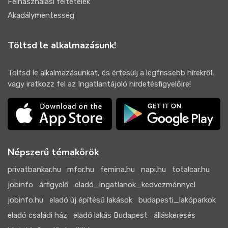
Felhasználási feltételek
Akadálymentesség
Töltsd le alkalmazásunk!
Töltsd le alkalmazásunkat, és értesülj a legfrissebb hírekről,
vagy iratkozz fel az Ingatlantájoló hirdetésfigyelőire!
Népszerű témakörök
privatbankar.hu
mfor.hu
femina.hu
napi.hu
totalcar.hu
jobinfo
árfigyelő
eladó_ingatlanok_kedvezménnyel
jobinfo.hu
eladó új építésű lakások
budapesti_lakóparkok
eladó családi ház
eladó lakás Budapest
álláskeresés