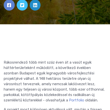
Rákosrendező több mint száz éven át a vasút egyik
háttérterületeként működött, a következő években
azonban Budapest egyik legnagyobb városfejlesztési
projektjévé válhat. A 148 hektáros területre olyan új
városrészt terveznek, amely nemcsak lakóövezet lesz,
hanem egy teljesen új városi központ, több ezer otthonnal,
parkokkal, kötöttpályás közlekedéssel és radikálisan új
szemléletű közterekkel - olvashatjuk a
Portfolio
oldalán.
A projekt most különösen aktuálissá vált, miután a frissen