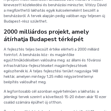
kinevezett közlekedési és beruházási miniszter,
Vitézy Dávid
a megfizethető lakhatás egyik kulcselemeként beszélt a
beruházásról. A tervek alapján pedig valóban egy teljesen új
Budapest-rész születhet.
2000 milliárdos projekt, amely
átírhatja Budapest térképét
A fejlesztés teljes becsült értéke elérheti a 2000 milliárd
forintot. A beruházás köz- és magántőke
együttműködésében valósulna meg: az állami és fővárosi
infrastruktúra-fejlesztéseket magánfejlesztések
egészítenék ki. A teljes fejlesztési terület nagysága 148
hektár, amelyen mintegy 1,25 millió négyzetméternyi
beépítés valósulhat meg.
A legfontosabb cél azonban egyértelműen a lakhatás: a
jelenlegi tervek szerint a következő 15-20 évben akár 10 ezer
család számára épülhet új otthon.