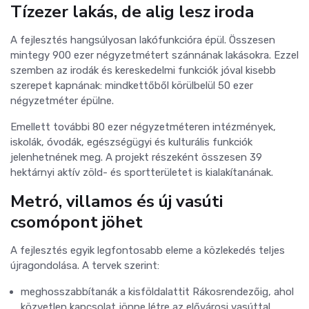
Tízezer lakás, de alig lesz iroda
A fejlesztés hangsúlyosan lakófunkcióra épül. Összesen
mintegy 900 ezer négyzetmétert szánnának lakásokra. Ezzel
szemben az irodák és kereskedelmi funkciók jóval kisebb
szerepet kapnának: mindkettőből körülbelül 50 ezer
négyzetméter épülne.
Emellett további 80 ezer négyzetméteren intézmények,
iskolák, óvodák, egészségügyi és kulturális funkciók
jelenhetnének meg. A projekt részeként összesen 39
hektárnyi aktív zöld- és sportterületet is kialakítanának.
Metró, villamos és új vasúti
csomópont jöhet
A fejlesztés egyik legfontosabb eleme a közlekedés teljes
újragondolása. A tervek szerint:
meghosszabbítanák a kisföldalattit Rákosrendezőig, ahol
közvetlen kapcsolat jönne létre az elővárosi vasúttal,