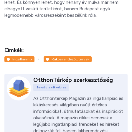
lehet. És könnyen lehet, hogy néhány év múlva már nem
elhagyott vasúti területként, hanem Budapest egyik
legmodernebb városrészeként beszélünk róla.
Címkék:
Ingatlanmix
Rákosrendező_tervek
OtthonTérkép szerkesztőség
Tovább a cikkekhez
Az Otthontérkép Magazin az ingatlanpiac és
lakáskeresés világában nyújt értékes
információkat, útmutatásokat és inspirációt
olvasóinak. A magazin cikkei nemcsak a
legújabb ingatlanpiaci trendeket és híreket
dolgozzák fel, hanem lakberendezési