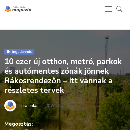
Ingatlanmix
10 ezer új otthon, metró, parkok
és autómentes zónák jönnek
Rákosrendezőn – Itt vannak a
részletes tervek
írta
erika
2026-05-17
Megosztás: