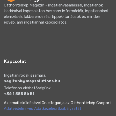
Otthontérkép Magazin - ingatlanvásárlással, ingatlanok
kiadásával kapcsolatos hasznos információk, ingatlanpiaci
elemzések, lakberendezési tippek-tanácsok és minden
egyéb, ami ingatlannal kapcsolatos.
Kapcsolat
Ingatlanirodák számára:
segitunk@mapsolutions.hu
Telefonos elérhetőségünk:
+36 1 585 86 51
Az email elküldésével Ön elfogadja az Otthontérkép Csoport
Adatvédelmi -és Adatkezelési Szabályzatát