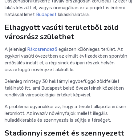
Összehasonlításként: tavaly országosan körülbelül 12 ezer új
lakás készült el, vagyis önmagában ez a projekt is érdemi
hatással lehet
Budapest
lakáskínálatára.
Elhagyott vasúti területből zöld
városrész születhet
A jelenlegi
Rákosrendező
egészen különleges terület. Az
egykori vasúti övezetben az elmúlt évtizedekben spontán
erdősülés indult el, a régi sínek és ipari részek helyén
összefüggő növényzet alakult ki.
Jelenleg mintegy 30 hektárnyi egybefüggő zöldfelület
található itt, ami Budapest belső övezeteinek közelében
rendkívüli városökológiai értéket képvisel.
A probléma ugyanakkor az, hogy a terület állapota erősen
leromlott. Az invazív növényfajok mellett illegális
hulladéklerakás és szennyezés is sújtja a térséget.
Stadionnyi szemét és szennyezett