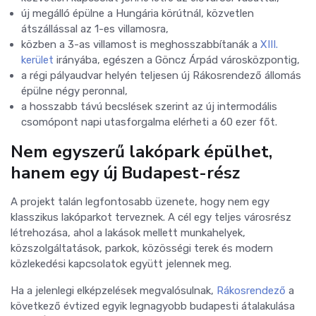
új megálló épülne a Hungária körútnál, közvetlen
átszállással az 1-es villamosra,
közben a 3-as villamost is meghosszabbítanák a
XIII.
kerület
irányába, egészen a Göncz Árpád városközpontig,
a régi pályaudvar helyén teljesen új Rákosrendező állomás
épülne négy peronnal,
a hosszabb távú becslések szerint az új intermodális
csomópont napi utasforgalma elérheti a 60 ezer főt.
Nem egyszerű lakópark épülhet,
hanem egy új Budapest-rész
A projekt talán legfontosabb üzenete, hogy nem egy
klasszikus lakóparkot terveznek. A cél egy teljes városrész
létrehozása, ahol a lakások mellett munkahelyek,
közszolgáltatások, parkok, közösségi terek és modern
közlekedési kapcsolatok együtt jelennek meg.
Ha a jelenlegi elképzelések megvalósulnak,
Rákosrendező
a
következő évtized egyik legnagyobb budapesti átalakulása