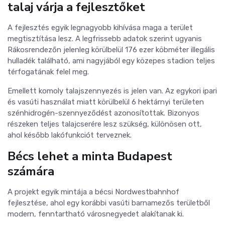
talaj várja a fejlesztőket
A fejlesztés egyik legnagyobb kihívása maga a terület
megtisztítása lesz. A legfrissebb adatok szerint ugyanis
Rákosrendezőn jelenleg körülbelül 176 ezer köbméter illegális
hulladék található, ami nagyjából egy közepes stadion teljes
térfogatának felel meg.
Emellett komoly talajszennyezés is jelen van. Az egykori ipari
és vasúti használat miatt körülbelül 6 hektárnyi területen
szénhidrogén-szennyeződést azonosítottak. Bizonyos
részeken teljes talajcserére lesz szükség, különösen ott,
ahol később lakófunkciót terveznek.
Bécs lehet a minta Budapest
számára
A projekt egyik mintája a bécsi Nordwestbahnhof
fejlesztése, ahol egy korábbi vasúti barnamezős területből
modern, fenntartható városnegyedet alakítanak ki.