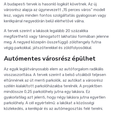
A budapesti tervek is hasonló logikát követnek. Az új
városrész alapja az úgynevezett „15 perces város” modell
lesz, vagyis minden fontos szolgáltatás gyalogosan vagy
kerékpárral negyedórán belül elérhetővé válna.
A tervek szerint a lakások legalább 20 százaléka
megfizethető vagy támogatott lakhatási formában jelenne
meg. A negyed közepén összefüggő zöldtengely futna
végig parkokkal, játszóterekkel és zöldfolyosókkal.
Autómentes városrész épülhet
Az egyik leglátványosabb elem az autóforgalom radikális
visszaszorítása. A tervek szerint a belső utcákból teljesen
eltűnnének az út menti parkolók, az autókat a városrész
szélén kialakított parkolóházakba terelnék. A projektben
mindössze 0,25 parkolóhely jutna egy lakásra. Ez
gyakorlatilag azt jelenti, hogy négy lakásra jutna egyetlen
parkolóhely. A cél egyértelmű: a lakókat a közösségi
közlekedés, a kerékpár és az autómegosztás felé terelni.