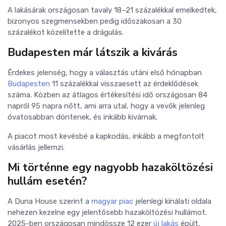
A lakásárak országosan tavaly 18–21 százalékkal emelkedtek,
bizonyos szegmensekben pedig időszakosan a 30
százalékot közelítette a drágulás.
Budapesten már látszik a kivárás
Érdekes jelenség, hogy a választás utáni első hónapban
Budapesten
11 százalékkal visszaesett az érdeklődések
száma.
Közben az átlagos értékesítési idő országosan 84
napról 95 napra nőtt, ami arra utal, hogy a vevők jelenleg
óvatosabban döntenek, és inkább kivárnak.
A piacot most kevésbé a kapkodás, inkább a megfontolt
vásárlás jellemzi.
Mi történne egy nagyobb hazaköltözési
hullám esetén?
A Duna House szerint a
magyar piac
jelenlegi kínálati oldala
nehezen kezelne egy jelentősebb hazaköltözési hullámot.
2025-ben országosan mindössze 12 ezer
új lakás
épült,