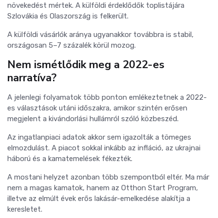
növekedést mértek. A külföldi érdeklődők toplistájára
Szlovákia és Olaszország is felkerült.
A külföldi vásárlók aránya ugyanakkor továbbra is stabil,
országosan 5–7 százalék körül mozog.
Nem ismétlődik meg a 2022-es
narratíva?
A jelenlegi folyamatok több ponton emlékeztetnek a 2022-
es választások utáni időszakra, amikor szintén erősen
megjelent a kivándorlási hullámról szóló közbeszéd.
Az ingatlanpiaci adatok akkor sem igazolták a tömeges
elmozdulást. A piacot sokkal inkább az infláció, az ukrajnai
háború és a kamatemelések fékezték.
A mostani helyzet azonban több szempontból eltér. Ma már
nem a magas kamatok, hanem az Otthon Start Program,
illetve az elmúlt évek erős lakásár-emelkedése alakítja a
keresletet.