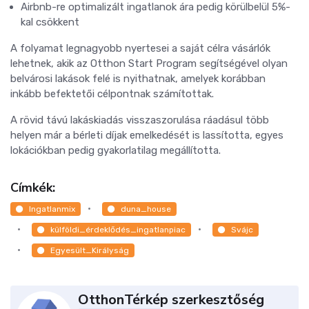
Airbnb-re optimalizált ingatlanok ára pedig körülbelül 5%-
kal csökkent
A folyamat legnagyobb nyertesei a saját célra vásárlók
lehetnek, akik az Otthon Start Program segítségével olyan
belvárosi lakások felé is nyithatnak, amelyek korábban
inkább befektetői célpontnak számítottak.
A rövid távú lakáskiadás visszaszorulása ráadásul több
helyen már a bérleti díjak emelkedését is lassította, egyes
lokációkban pedig gyakorlatilag megállította.
Címkék:
Ingatlanmix
duna_house
külföldi_érdeklődés_ingatlanpiac
Svájc
Egyesült_Királyság
OtthonTérkép szerkesztőség