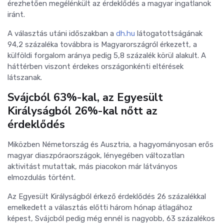
érezhetően megélénkült az érdeklődés a magyar ingatlanok
iránt.
A választás utáni időszakban a
dh.hu
látogatottságának
94,2 százaléka továbbra is Magyarországról érkezett, a
külföldi forgalom aránya pedig 5,8 százalék körül alakult. A
háttérben viszont érdekes országonkénti eltérések
látszanak.
Svájcból 63%-kal, az Egyesült
Királyságból 26%-kal nőtt az
érdeklődés
Miközben Németország és Ausztria, a hagyományosan erős
magyar diaszpóraországok, lényegében változatlan
aktivitást mutattak, más piacokon már látványos
elmozdulás történt.
Az Egyesült Királyságból érkező érdeklődés 26 százalékkal
emelkedett a választás előtti három hónap átlagához
képest, Svájcból pedig még ennél is nagyobb, 63 százalékos