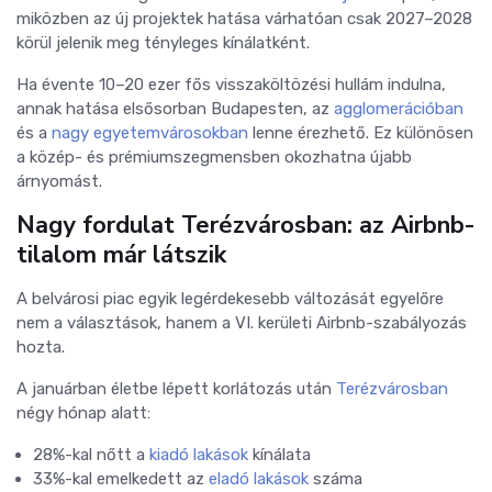
miközben az új projektek hatása várhatóan csak 2027–2028
körül jelenik meg tényleges kínálatként.
Ha évente 10–20 ezer fős visszaköltözési hullám indulna,
annak hatása elsősorban Budapesten, az
agglomerációban
és a
nagy egyetemvárosokban
lenne érezhető. Ez különösen
a közép- és prémiumszegmensben okozhatna újabb
árnyomást.
Nagy fordulat Terézvárosban: az Airbnb-
tilalom már látszik
A belvárosi piac egyik legérdekesebb változását egyelőre
nem a választások, hanem a VI. kerületi Airbnb-szabályozás
hozta.
A januárban életbe lépett korlátozás után
Terézvárosban
négy hónap alatt:
28%-kal nőtt a
kiadó lakások
kínálata
33%-kal emelkedett az
eladó lakások
száma