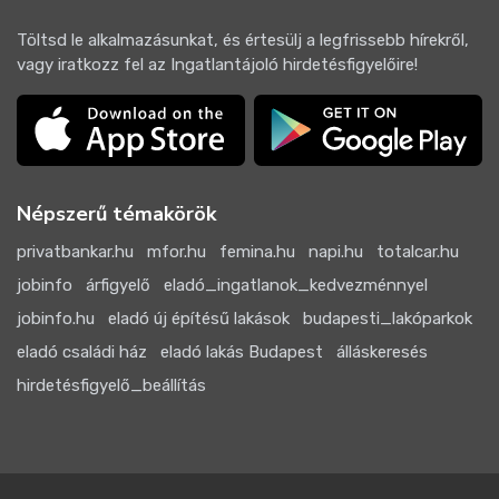
Töltsd le alkalmazásunkat, és értesülj a legfrissebb hírekről,
vagy iratkozz fel az Ingatlantájoló hirdetésfigyelőire!
Népszerű témakörök
privatbankar.hu
mfor.hu
femina.hu
napi.hu
totalcar.hu
jobinfo
árfigyelő
eladó_ingatlanok_kedvezménnyel
jobinfo.hu
eladó új építésű lakások
budapesti_lakóparkok
eladó családi ház
eladó lakás Budapest
álláskeresés
hirdetésfigyelő_beállítás