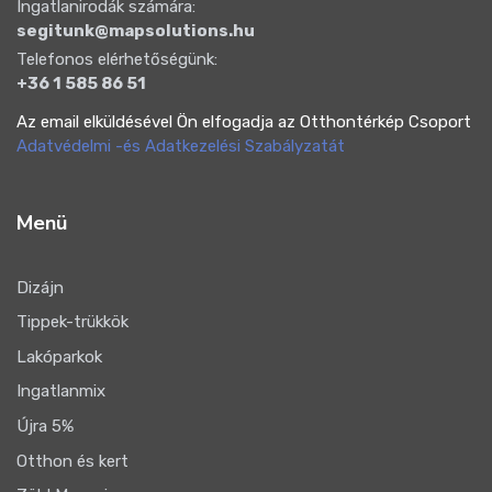
Ingatlanirodák számára:
segitunk@mapsolutions.hu
Telefonos elérhetőségünk:
+36 1 585 86 51
Az email elküldésével Ön elfogadja az Otthontérkép Csoport
Adatvédelmi -és Adatkezelési Szabályzatát
Menü
Dizájn
Tippek-trükkök
Lakóparkok
Ingatlanmix
Újra 5%
Otthon és kert