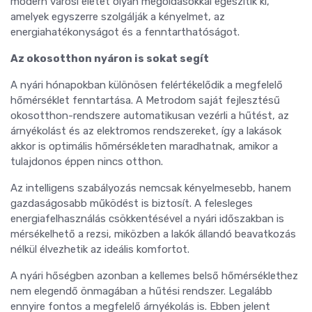
modern városi életet olyan megoldásokkal egészítik ki,
amelyek egyszerre szolgálják a kényelmet, az
energiahatékonyságot és a fenntarthatóságot.
Az okosotthon nyáron is sokat segít
A nyári hónapokban különösen felértékelődik a megfelelő
hőmérséklet fenntartása. A Metrodom saját fejlesztésű
okosotthon-rendszere automatikusan vezérli a hűtést, az
árnyékolást és az elektromos rendszereket, így a lakások
akkor is optimális hőmérsékleten maradhatnak, amikor a
tulajdonos éppen nincs otthon.
Az intelligens szabályozás nemcsak kényelmesebb, hanem
gazdaságosabb működést is biztosít. A felesleges
energiafelhasználás csökkentésével a nyári időszakban is
mérsékelhető a rezsi, miközben a lakók állandó beavatkozás
nélkül élvezhetik az ideális komfortot.
A nyári hőségben azonban a kellemes belső hőmérséklethez
nem elegendő önmagában a hűtési rendszer. Legalább
ennyire fontos a megfelelő árnyékolás is. Ebben jelent