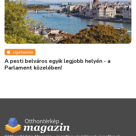
Ingatlanmix
Eladó penthouse lakás – panorámás luxusotthon
Hegyvidéken