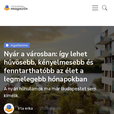
Ingatlanmix
Nyár a városban: így lehet
hűvösebb, kényelmesebb és
fenntarthatóbb az élet a
legmelegebb hónapokban
A nyári hőhullámok ma már Budapestet sem
kímélik.
írta
erika
2026-06-26