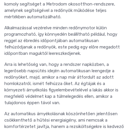
komoly segítséget a Metrodom okosotthon-rendszere,
amelynek segítségével a redőnyök működése teljes
mértékben automatizálható.
Alkalmazással vezérelve minden redőnymotor külön
programozható, így könnyedén beállítható például, hogy
reggel az ébredés időpontjában automatikusan
felhúzódjanak a redőnyök, este pedig egy előre megadott
időpontban maguktól leereszkedjenek.
Arra is lehetőség van, hogy a rendszer napközben, a
legerősebb napsütés idején automatikusan leengedje a
redőnyöket, majd, amikor a nap már átfordult az adott
homlokzatról, ismét felhúzza őket. Az égtájak és a
környezeti árnyékolás figyelembevételével a lakás akkor is
megfelelő védelmet kap a túlmelegedés ellen, amikor a
tulajdonos éppen távol van.
Az automatikus árnyékolásnak köszönhetően jelentősen
csökkenthető a hűtési energiaigény, ami nemcsak a
komfortérzetet javítja, hanem a rezsiköltségekre is kedvező