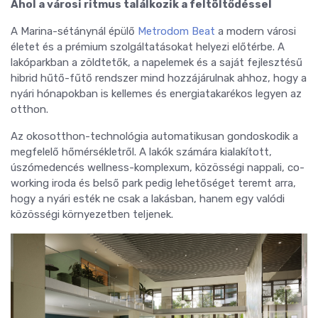
Ahol a városi ritmus találkozik a feltöltődéssel
A Marina-sétánynál épülő
Metrodom Beat
a modern városi
életet és a prémium szolgáltatásokat helyezi előtérbe. A
lakóparkban a zöldtetők, a napelemek és a saját fejlesztésű
hibrid hűtő-fűtő rendszer mind hozzájárulnak ahhoz, hogy a
nyári hónapokban is kellemes és energiatakarékos legyen az
otthon.
Az okosotthon-technológia automatikusan gondoskodik a
megfelelő hőmérsékletről. A lakók számára kialakított,
úszómedencés wellness-komplexum, közösségi nappali, co-
working iroda és belső park pedig lehetőséget teremt arra,
hogy a nyári esték ne csak a lakásban, hanem egy valódi
közösségi környezetben teljenek.