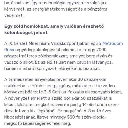
hatással van. Így a technológia egyszerre szolgálja a
kényelmet, az energiahatékonyságot és a pénztárca
védelmét.
Egy zöld homlokzat, amely valóban érezhető
különbséget jelent
A IX. kerület Millenniumi Városközpontjában épülő
Metrodom
Green
egyik legkülönlegesebb eleme a mintegy 7000
négyzetméteres zöldhomlokzat, amelyet borostyán és
vadszőlő alkot. Ez az élő felület nem csupán látványos,
hanem mérhető környezeti előnyöket is biztosít.
A természetes árnyékolás révén akár 30 százalékkal
csökkenhet a hűtési energiaigény, miközben a közvetlen
környezet hőérzete 3-5 Celsius-fokkal is alacsonyabb lehet.
A növényzet emellett a szálló por akár 60 százalékát is
képes lokálisan megkötni, évente pedig 14-35 tonna szén-
dioxidot von ki a légkörből. Ez nagyjából 6-8 autó éves
kibocsátásának, illetve mintegy 500 fa szén-dioxid-
megkötő képességének felel meg.