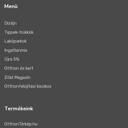
Menü
Dizájn
Tippek-trükkök
Lakóparkok
Ingatlanmix
Újra 5%
Otthon és kert
Zöld Magazin
Otthonfelújítási kisokos
Termékeink
OtthonTérkép.hu