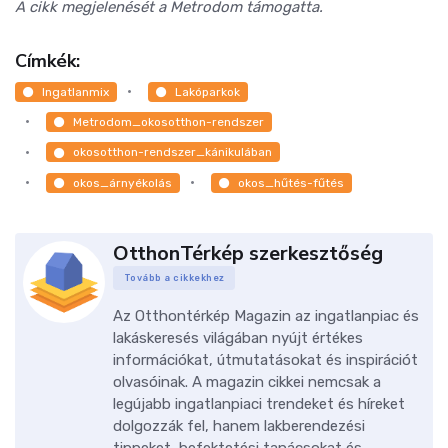
A cikk megjelenését a Metrodom támogatta.
Címkék:
Ingatlanmix
Lakóparkok
Metrodom_okosotthon-rendszer
okosotthon-rendszer_kánikulában
okos_árnyékolás
okos_hűtés-fűtés
OtthonTérkép szerkesztőség
Tovább a cikkekhez
Az Otthontérkép Magazin az ingatlanpiac és
lakáskeresés világában nyújt értékes
információkat, útmutatásokat és inspirációt
olvasóinak. A magazin cikkei nemcsak a
legújabb ingatlanpiaci trendeket és híreket
dolgozzák fel, hanem lakberendezési
tippeket, befektetési tanácsokat és