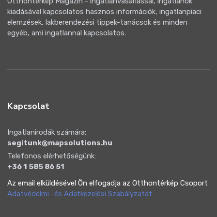
Otthontérkép Magazin - ingatlanvásárlással, ingatlanok
kiadásával kapcsolatos hasznos információk, ingatlanpiaci
elemzések, lakberendezési tippek-tanácsok és minden
egyéb, ami ingatlannal kapcsolatos.
Kapcsolat
Ingatlanirodák számára:
segitunk@mapsolutions.hu
Telefonos elérhetőségünk:
+36 1 585 86 51
Az email elküldésével Ön elfogadja az Otthontérkép Csoport
Adatvédelmi -és Adatkezelési Szabályzatát