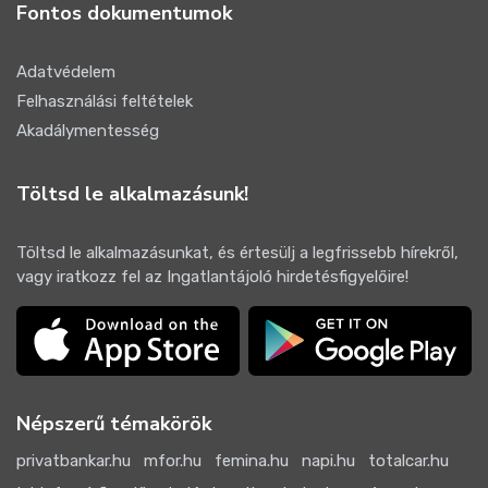
Fontos dokumentumok
Adatvédelem
Felhasználási feltételek
Akadálymentesség
Töltsd le alkalmazásunk!
Töltsd le alkalmazásunkat, és értesülj a legfrissebb hírekről,
vagy iratkozz fel az Ingatlantájoló hirdetésfigyelőire!
Népszerű témakörök
privatbankar.hu
mfor.hu
femina.hu
napi.hu
totalcar.hu