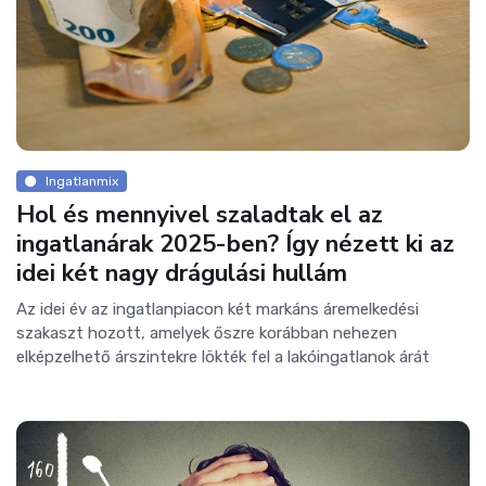
Ingatlanmix
Hol és mennyivel szaladtak el az
ingatlanárak 2025-ben? Így nézett ki az
idei két nagy drágulási hullám
Az idei év az ingatlanpiacon két markáns áremelkedési
szakaszt hozott, amelyek őszre korábban nehezen
elképzelhető árszintekre lökték fel a lakóingatlanok árát