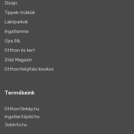
Dizájn
Tippek-trükkök
Lakóparkok
Ingatlanmix
Újra 5%
Otthon és kert
Zöld Magazin
Otthonfelújítási kisokos
Termékeink
OtthonTérkép.hu
Ingatlantájoló.hu
Jobinfo.hu