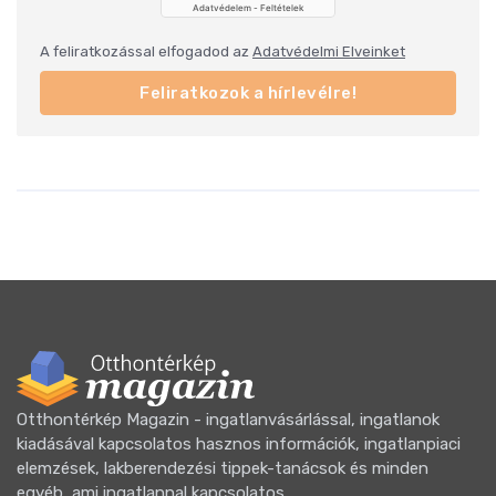
A feliratkozással elfogadod az
Adatvédelmi Elveinket
Feliratkozok a hírlevélre!
Otthontérkép Magazin - ingatlanvásárlással, ingatlanok
kiadásával kapcsolatos hasznos információk, ingatlanpiaci
elemzések, lakberendezési tippek-tanácsok és minden
egyéb, ami ingatlannal kapcsolatos.