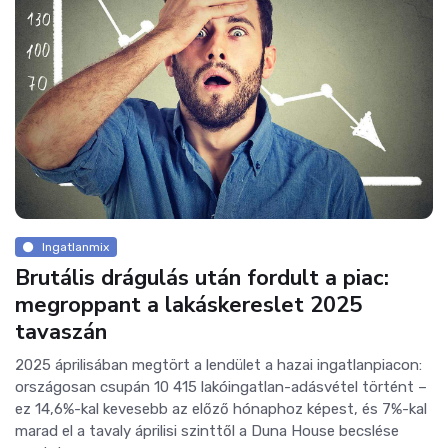
Ingatlanmix
Brutális drágulás után fordult a piac:
megroppant a lakáskereslet 2025
tavaszán
2025 áprilisában megtört a lendület a hazai ingatlanpiacon:
országosan csupán 10 415 lakóingatlan-adásvétel történt –
ez 14,6%-kal kevesebb az előző hónaphoz képest, és 7%-kal
marad el a tavaly áprilisi szinttől a Duna House becslése