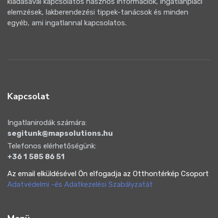
kiadásával kapcsolatos hasznos információk, ingatlanpiaci
elemzések, lakberendezési tippek-tanácsok és minden
egyéb, ami ingatlannal kapcsolatos.
Kapcsolat
Ingatlanirodák számára:
segitunk@mapsolutions.hu
Telefonos elérhetőségünk:
+36 1 585 86 51
Az email elküldésével Ön elfogadja az Otthontérkép Csoport
Adatvédelmi -és Adatkezelési Szabályzatát