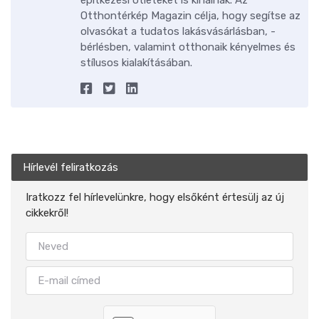
építkezési ötleteket is kínálnak. Az
Otthontérkép Magazin célja, hogy segítse az
olvasókat a tudatos lakásvásárlásban, -
bérlésben, valamint otthonaik kényelmes és
stílusos kialakításában.
Hírlevél feliratkozás
Iratkozz fel hírlevelünkre, hogy elsőként értesülj az új
cikkekről!