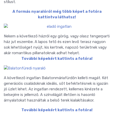
stílust.
A formás nyaralóról még több képet a fotóra
kattintva láthatsz!
Nekem a következő házról egy görög, vagy olasz tengerparti
ház jut eszembe. A lapos tető és ezen levő terasz nagyon
sok lehetőséget nyújt, kis kertnek, napozó területnek vagy
akár romantikus pillanatoknak adhat helyet.
További képekért kattints a fotóra!
A következő ingatlan Balatonmáriafürdőn kelleti magát. Két
generációs családoknak ideális, sőt befektetésnek is igazán
jó üzlet lehet. Az ingatlan rendezett, kellemes kinézete a
belsejére is jellemző. A színvilágát illetően is hasonló
árnyalatokat használtak a belső terek kialakításakor.
További képekért kattints a fotóra!