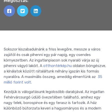
Megosztás:
Sokszor kiszabadulnánk a friss levegőre, messze a város
zajától és csak pihenni egy pár napig, egy csendes
környezetben. Az ingatlanpiacon sok nyaraló várja az új
pihenni vágyó lakóit. A
otthontérkép.hu
oldalon böngészve,
a kínálatok között rátaláltunk néhány igazán kis formás
nyaralóra. A maximális összeg, ameddig elmentünk az
35
millió forint volt.
Kezdjük is válogatásunk legolcsóbb darabjával. Az ingatlan
Fehérvárcsurgó üdülő övezetében található, amihez egy
nagy telek, borospince és egy terasz is tartozik. A ház
különböző bútorzata keveri a hagyományos és a modern