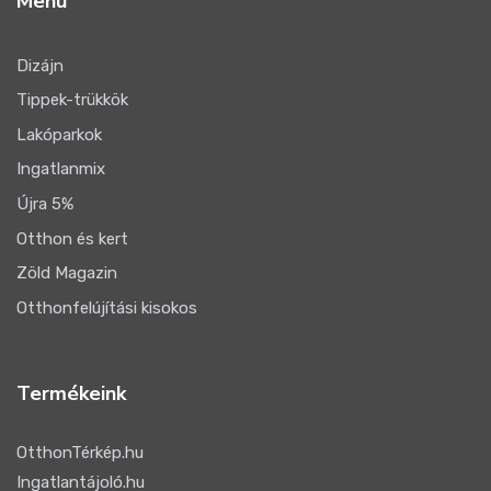
Menü
Dizájn
Tippek-trükkök
Lakóparkok
Ingatlanmix
Újra 5%
Otthon és kert
Zöld Magazin
Otthonfelújítási kisokos
Termékeink
OtthonTérkép.hu
Ingatlantájoló.hu