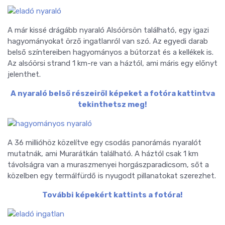
A már kissé drágább nyaraló Alsóörsön található, egy igazi
hagyományokat örző ingatlanról van szó. Az egyedi darab
belső színtereiben hagyományos a bútorzat és a kellékek is.
Az alsóörsi strand 1 km-re van a háztól, ami máris egy előnyt
jelenthet.
A nyaraló belső részeiről képeket a fotóra kattintva
tekinthetsz meg!
A 36 millióhöz közelítve egy csodás panorámás nyaralót
mutatnák, ami Murarátkán található. A háztól csak 1 km
távolságra van a muraszmenyei horgászparadicsom, sőt a
közelben egy termálfürdő is nyugodt pillanatokat szerezhet.
További képekért kattints a fotóra!