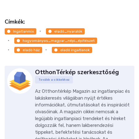
Címkék:
Ingatlanmix
eladó_nyaralók
hagyományos_magyar_népi_építészet
eladó ház
eladó ingatlanok
OtthonTérkép szerkesztőség
Tovább a cikkekhez
Az Otthontérkép Magazin az ingatlanpiac és
lakáskeresés világában nyújt értékes
információkat, útmutatásokat és inspirációt
olvasóinak. A magazin cikkei nemcsak a
legújabb ingatlanpiaci trendeket és híreket
dolgozzák fel, hanem lakberendezési
tippeket, befektetési tanácsokat és