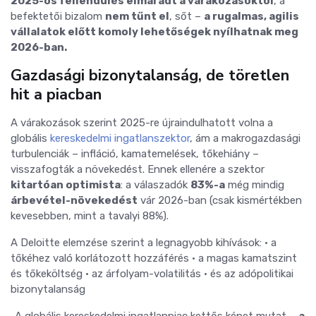
2025-ös fellendülés elmaradt a várakozásoktól
, a
befektetői bizalom
nem tűnt el
, sőt –
a rugalmas, agilis
vállalatok előtt komoly lehetőségek nyílhatnak meg
2026-ban.
Gazdasági bizonytalanság, de töretlen
hit a piacban
A várakozások szerint 2025-re újraindulhatott volna a
globális
kereskedelmi ingatlanszektor
,
ám a makrogazdasági
turbulenciák – infláció, kamatemelések, tőkehiány –
visszafogták a növekedést.
Ennek ellenére a szektor
kitartóan optimista
:
a válaszadók
83%-a
még mindig
árbevétel-növekedést
vár 2026-ban (csak kismértékben
kevesebben, mint a tavalyi 88%).
A Deloitte elemzése szerint a legnagyobb kihívások:
• a
tőkéhez való korlátozott hozzáférés
• a magas kamatszint
és tőkeköltség
• az árfolyam-volatilitás
• és az adópolitikai
bizonytalanság
„A globális kereskedelmi ingatlanpiac kettős képet mutat –
a