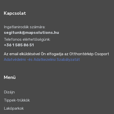
Kapcsolat
Ingatlanirodák számára:
segitunk@mapsolutions.hu
Telefonos elérhetőségünk:
+36 1 585 86 51
Az email elküldésével Ön elfogadja az Otthontérkép Csoport
Adatvédelmi -és Adatkezelési Szabályzatát
Menü
Dizájn
Tippek-trükkök
Lakóparkok