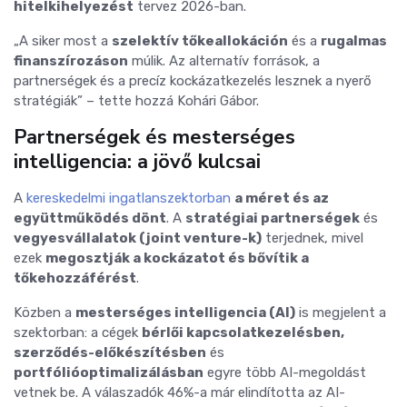
hitelkihelyezést
tervez 2026-ban.
„A siker most a
szelektív tőkeallokáción
és a
rugalmas
finanszírozáson
múlik.
Az alternatív források, a
partnerségek és a precíz kockázatkezelés lesznek a nyerő
stratégiák” – tette hozzá Kohári Gábor.
Partnerségek és mesterséges
intelligencia: a jövő kulcsai
A
kereskedelmi ingatlanszektorban
a méret és az
együttműködés dönt
.
A
stratégiai partnerségek
és
vegyesvállalatok (joint venture-k)
terjednek,
mivel
ezek
megosztják a kockázatot és bővítik a
tőkehozzáférést
.
Közben a
mesterséges intelligencia (AI)
is megjelent a
szektorban:
a cégek
bérlői kapcsolatkezelésben,
szerződés-előkészítésben
és
portfólióoptimalizálásban
egyre több AI-megoldást
vetnek be.
A válaszadók 46%-a már elindította az AI-