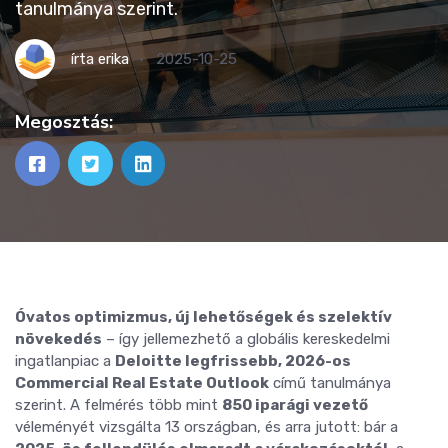
tanulmánya szerint.
írta
erika
2025-10-25
Megosztás:
Óvatos optimizmus, új lehetőségek és szelektív
növekedés
– így jellemezhető a globális kereskedelmi
ingatlanpiac a
Deloitte legfrissebb, 2026-os
Commercial Real Estate Outlook
című tanulmánya
szerint.
A felmérés több mint
850 iparági vezető
véleményét vizsgálta 13 országban, és arra jutott: bár a