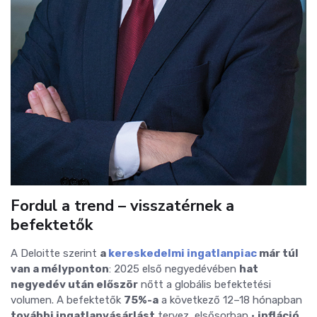
Fordul a trend – visszatérnek a
befektetők
A Deloitte szerint
a
kereskedelmi ingatlanpiac
már túl
van a mélyponton
:
2025 első negyedévében
hat
negyedév után először
nőtt a globális befektetési
volumen.
A befektetők
75%-a
a következő 12–18 hónapban
további ingatlanvásárlást
tervez, elsősorban
•
infláció