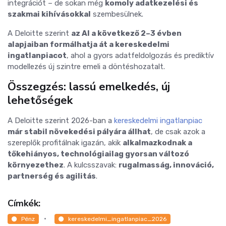
integrációt – d
e sokan még
komoly adatkezelési és
szakmai kihívásokkal
szembesülnek.
A Deloitte szerint
az AI a következő 2–3 évben
alapjaiban formálhatja át a kereskedelmi
ingatlanpiacot
,
ahol a gyors adatfeldolgozás és prediktív
modellezés új szintre emeli a döntéshozatalt.
Összegzés: lassú emelkedés, új
lehetőségek
A Deloitte szerint 2026-ban a
kereskedelmi ingatlanpiac
már stabil növekedési pályára állhat
,
de csak azok a
szereplők profitálnak igazán, akik
alkalmazkodnak a
tőkehiányos, technológiailag gyorsan változó
környezethez
.
A kulcsszavak:
rugalmasság, innováció,
partnerség és agilitás
.
Címkék:
Pénz
kereskedelmi_ingatlanpiac_2026