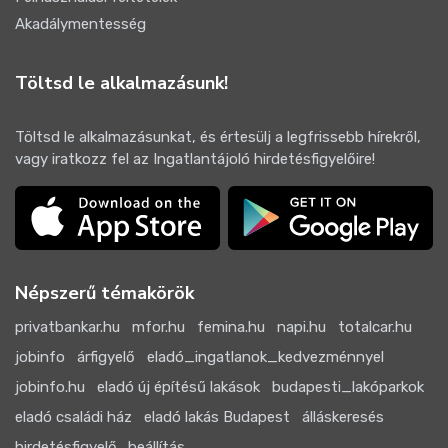
Akadálymentesség
Töltsd le alkalmazásunk!
Töltsd le alkalmazásunkat, és értesülj a legfrissebb hírekről,
vagy iratkozz fel az Ingatlantájoló hirdetésfigyelőire!
Népszerű témakörök
privatbankar.hu
mfor.hu
femina.hu
napi.hu
totalcar.hu
jobinfo
árfigyelő
eladó_ingatlanok_kedvezménnyel
jobinfo.hu
eladó új építésű lakások
budapesti_lakóparkok
eladó családi ház
eladó lakás Budapest
álláskeresés
hirdetésfigyelő_beállítás