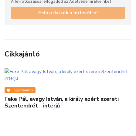
A feliratkozással elfogadod az
Adatvédelmi Elveinket
Feliratkozok a hírlevélre!
Cikkajánló
Ingatlanmix
Virágzó a VIII. kerületi lakópark kínálat!