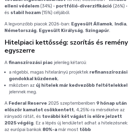
elleni védelem
(34%)
•
portfólió-diverzifikáció
(26%)
•
és
stabil hozam
(15%) céljából.
A legvonzóbb piacok 2026-ban:
Egyesült Államok
,
India
,
Németország
,
Egyesült Királyság
,
Szingapúr
.
Hitelpiaci kettősség: szorítás és remény
egyszerre
A
finanszírozási piac
jelenleg kétarcú:
a régebbi, magas hitelarányú projektek
refinanszírozási
gondokkal küzdenek
,
miközben az
új hitelek már kedvezőbb feltételekkel
jelennek meg.
A
Federal Reserve
2025 szeptemberében
9 hónap után
először kamatot csökkentett
,
4,25%-ra mérsékelve az
irányadó rátát, és
további két vágást is előre jelzett
2025 végéig
.
Ez a lépés új lendületet adhat a hitelezésnek:
az európai bankok
80%-a
már most
több