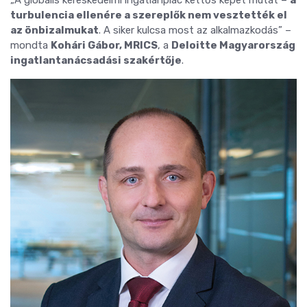
turbulencia ellenére a szereplők nem vesztették el
az önbizalmukat
. A siker kulcsa most az alkalmazkodás” –
mondta
Kohári Gábor, MRICS
, a
Deloitte Magyarország
ingatlantanácsadási szakértője
.