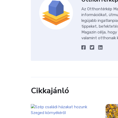
Az Otthontérkép Mag
információkat, útmu
legújabb ingatlanpia
tippeket, befektetés
Magazin célja, hogy
valamint otthonaik k
Cikkajánló