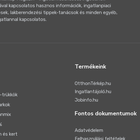
ával kapcsolatos hasznos információk, ingatlanpiaci
sek, lakberendezési tippek-tanácsok és minden egyéb,
gatlannal kapcsolatos.
Termékeink
OtthonTérkép.hu
Ingatlantájoló.hu
-trükkök
Jobinfo.hu
arkok
Fontos dokumentumok
anmix
%
Adatvédelem
 és kert
Felhasználási feltételek