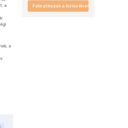
t, a
Feliratkozok a hírlevélre!
r.
ségi
nek, a
mi
z