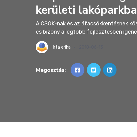
kerületi lakóparkb
A CSOK-nak és az áfacsökkentésnek kös
és bizony a legtöbb fejlesztésben igencs
írta
erika
2018-06-13
Megosztás: