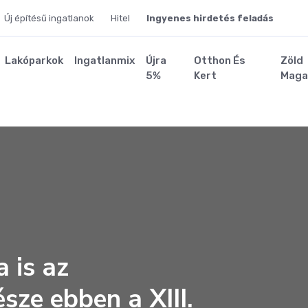
Új építésű ingatlanok
Hitel
Ingyenes hirdetés feladás
Lakóparkok
Ingatlanmix
Újra
Otthon És
Zöld
5%
Kert
Maga
 is az
sze ebben a XIII.