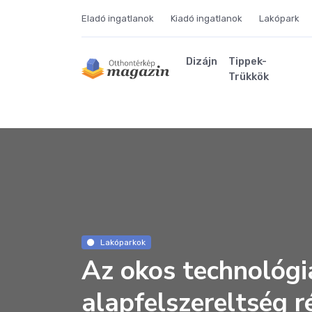
Eladó ingatlanok
Kiadó ingatlanok
Lakópark
Dizájn
Tippek-
Trükkök
Lakóparkok
Az okos technológia
alapfelszereltség ré