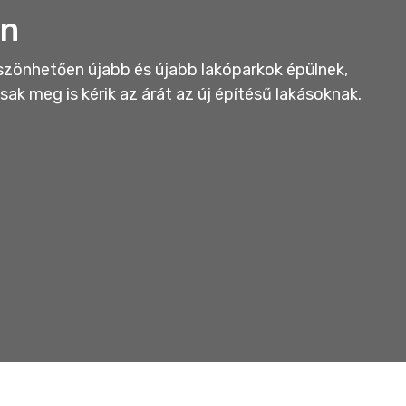
an
zönhetően újabb és újabb lakóparkok épülnek,
ak meg is kérik az árát az új építésű lakásoknak.