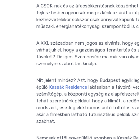
A CSOK-nak és az áfacsökkentésnek köszönhetőe
fejlesztésben igencsak meg is kérik az árát az ú
kézhezvételekor sokszor csak annyival kapunk t
műszaki, energiahatékonysági szempontból is csa
A XXI. században nem jogos az elvárás, hogy eg
várhatjuk el, hogy a gazdaságos fenntartás és 
távolról? De igen. Szerencsére ma már van olyan
személyre szabottan kínálja.
Mit jelent mindez? Azt, hogy Budapest egyik legn
épülő
Kassák Residence
lakásaiban a távolról ve
számítógép, a központi egység az alapfelszerel
tehát szeretnénk például, hogy a klímát, a redőn
rendszert, esetleg elektromos autó töltőt is s
akár a filmekben látható futurisztikus példák sz
szabhat.
Nemcsak ettől egyedülálló azonban a Kassák R