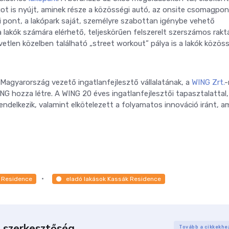
t is nyújt, aminek része a közösségi autó, az onsite csomagpon
i pont, a lakópark saját, személyre szabottan igénybe vehető
 lakók számára elérhető, teljeskörűen felszerelt szerszámos raktá
vetlen közelben található „street workout” pálya is a lakók közös
Magyarország vezető ingatlanfejlesztő vállalatának, a
WING Zrt.
-
ING hozza létre. A WING 20 éves ingatlanfejlesztői tapasztalattal,
rendelkezik, valamint elkötelezett a folyamatos innováció iránt, a
 Residence
eladó lakások Kassák Residence
 szerkesztőség
Tovább a cikkekhe