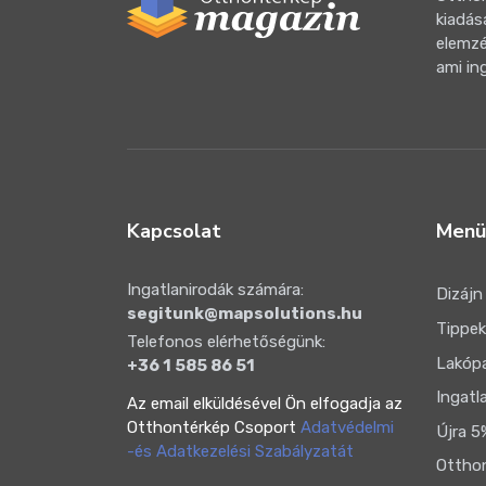
kiadás
elemzé
ami in
Kapcsolat
Menü
Ingatlanirodák számára:
Dizájn
segitunk@mapsolutions.hu
Tippek
Telefonos elérhetőségünk:
Lakóp
+36 1 585 86 51
Ingatl
Az email elküldésével Ön elfogadja az
Otthontérkép Csoport
Adatvédelmi
Újra 5
-és Adatkezelési Szabályzatát
Otthon