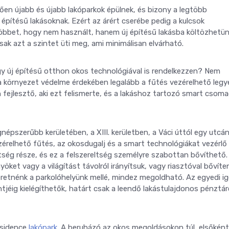
n újabb és újabb lakóparkok épülnek, és bizony a legtöbb
j építésű lakásoknak. Ezért az árért cserébe pedig a kulcsok
öbbet, hogy nem használt, hanem új építésű lakásba költözhetün
k azt a szintet üti meg, ami minimálisan elvárható.
y új építésű otthon okos technológiával is rendelkezzen? Nem
a környezet védelme érdekében legalább a fűtés vezérelhető legy
 fejlesztő, aki ezt felismerte, és a lakáshoz tartozó smart csom
épszerűbb kerületében, a XIII. kerületben, a Váci úttól egy utcán
zérelhető fűtés, az okosdugalj és a smart technológiákat vezérlő
tség része, és ez a felszereltség személyre szabottan bővíthető.
yöket vagy a világítást távolról irányítsuk, vagy riasztóval bővíte
zeretnénk a parkolóhelyünk mellé, mindez megoldható. Az egyedi i
intjéig kielégíthetők, határt csak a leendő lakástulajdonos pénztár
esidence
lakópark
. A beruházó az okos megoldásokon túl, elsőként