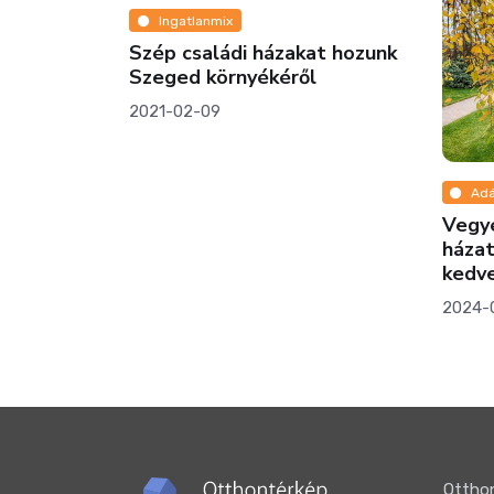
Ingatlanmix
pénzéért a
Szép családi házakat hozunk
Szeged környékéről
2021-02-09
Adá
Vegyé
háza
kedv
2024-
Otthon