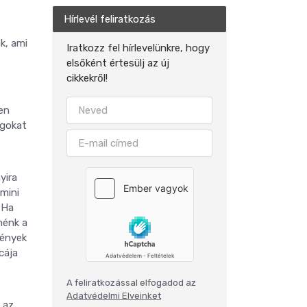
Hírlevél feliratkozás
k, ami
Iratkozz fel hírlevelünkre, hogy
elsőként értesülj az új
cikkekről!
en
agokat
yira
 mini
 Ha
nénk a
gények
cája
A feliratkozással elfogadod az
Adatvédelmi Elveinket
 az