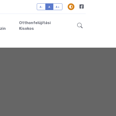
A-
A
A+
Otthonfelújítási
zin
Kisokos