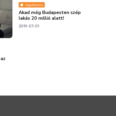
Ingatlanmix
Akad még Budapesten szép
lakás 20 millió alatt!
2019-07-01
Lakóparkok
Te is lakó
 az
gondolkod
milyen ajá
elő a legú
2023-04-30