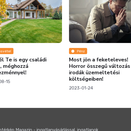
svétel
Pénz
l Te is egy családi
Most jön a feketeleves!
t, méghozzá
Horror összegű változás
ezménnyel!
irodák üzemeltetési
költségeiben!
08-15
2023-01-24
térkép Magazin - ingatlanvásárlással, ingatlanok