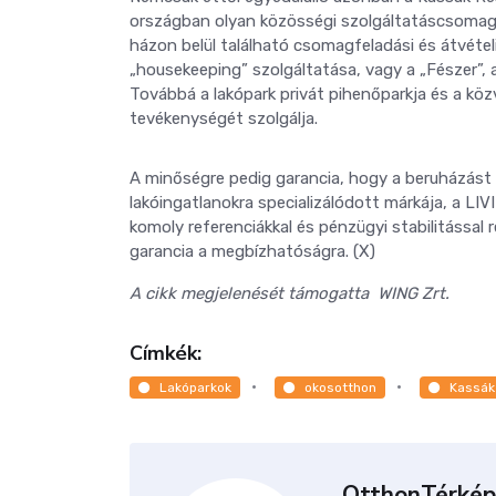
országban olyan közösségi szolgáltatáscsomago
házon belül található csomagfeladási és átvétel
„housekeeping” szolgáltatása, vagy a „Fészer”, a
Továbbá a lakópark privát pihenőparkja és a köz
tevékenységét szolgálja.
A minőségre pedig garancia, hogy a beruházást 
lakóingatlanokra specializálódott márkája, a LIV
komoly referenciákkal és pénzügyi stabilitással 
garancia a megbízhatóságra. (X)
A cikk megjelenését támogatta WING Zrt.
Címkék:
Lakóparkok
okosotthon
Kassák
OtthonTérkép