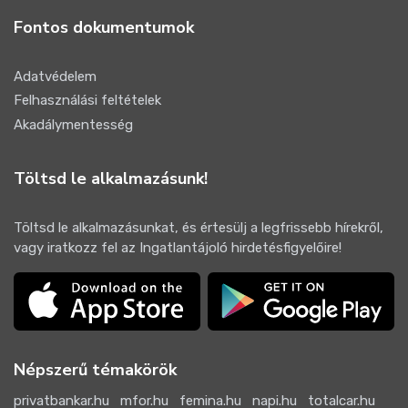
Fontos dokumentumok
Adatvédelem
Felhasználási feltételek
Akadálymentesség
Töltsd le alkalmazásunk!
Töltsd le alkalmazásunkat, és értesülj a legfrissebb hírekről,
vagy iratkozz fel az Ingatlantájoló hirdetésfigyelőire!
Népszerű témakörök
privatbankar.hu
mfor.hu
femina.hu
napi.hu
totalcar.hu