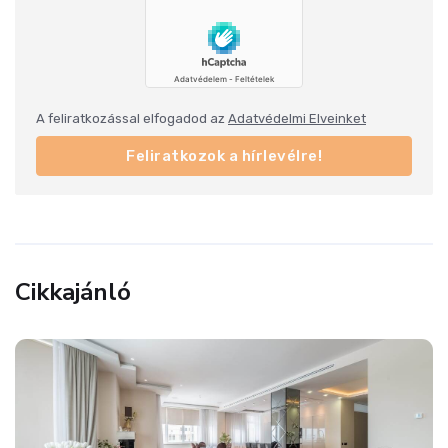
A feliratkozással elfogadod az
Adatvédelmi Elveinket
Feliratkozok a hírlevélre!
Cikkajánló