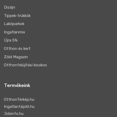
Dizájn
Tippek-trükkök
Lakóparkok
Ingatlanmix
Újra 5%
Otthon és kert
Zöld Magazin
Otthonfelújítási kisokos
Termékeink
OtthonTérkép.hu
Ingatlantájoló.hu
Jobinfo.hu