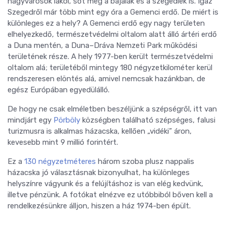
nagyvárosok lakói, sőt még a bajaiak és a szegediek is. Igaz
Szegedről már több mint egy óra a Gemenci erdő. De miért is
különleges ez a hely? A Gemenci erdő egy nagy területen
elhelyezkedő, természetvédelmi oltalom alatt álló ártéri erdő
a Duna mentén, a Duna–Dráva Nemzeti Park működési
területének része. A hely 1977-ben került természetvédelmi
oltalom alá; területéből mintegy 180 négyzetkilométer kerül
rendszeresen elöntés alá, amivel nemcsak hazánkban, de
egész Európában egyedülálló.
De hogy ne csak elméletben beszéljünk a szépségről, itt van
mindjárt egy
Pörböly
községben található szépséges, falusi
turizmusra is alkalmas házacska, kellően „vidéki” áron,
kevesebb mint 9 millió forintért.
Ez a
130 négyzetméteres
három szoba plusz nappalis
házacska jó választásnak bizonyulhat, ha különleges
helyszínre vágyunk és a felújításhoz is van elég kedvünk,
illetve pénzünk. A fotókat elnézve ez utóbbiból bőven kell a
rendelkezésünkre álljon, hiszen a ház 1974-ben épült.