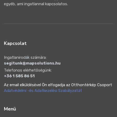
egyéb, ami ingatlannal kapcsolatos.
Kapcsolat
Ingatlanirodák számára:
segitunk@mapsolutions.hu
Telefonos elérhetőségünk:
+36 1 585 86 51
Az email elküldésével Ön elfogadja az Otthontérkép Csoport
Adatvédelmi -és Adatkezelési Szabályzatát
Menü