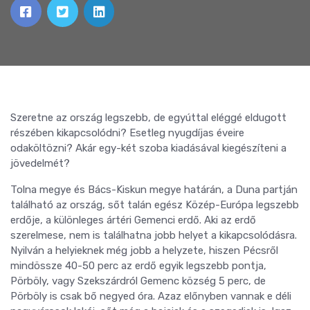
Szeretne az ország legszebb, de egyúttal eléggé eldugott
részében kikapcsolódni? Esetleg nyugdíjas éveire
odaköltözni? Akár egy-két szoba kiadásával kiegészíteni a
jövedelmét?
Tolna megye és Bács-Kiskun megye határán, a Duna partján
található az ország, sőt talán egész Közép-Európa legszebb
erdője, a különleges ártéri Gemenci erdő. Aki az erdő
szerelmese, nem is találhatna jobb helyet a kikapcsolódásra.
Nyilván a helyieknek még jobb a helyzete, hiszen Pécsről
mindössze 40-50 perc az erdő egyik legszebb pontja,
Pörböly, vagy Szekszárdról Gemenc község 5 perc, de
Pörböly is csak bő negyed óra. Azaz előnyben vannak e déli