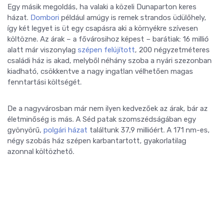
Egy másik megoldás, ha valaki a közeli Dunaparton keres
házat.
Dombori
például amúgy is remek strandos üdülőhely,
így két legyet is üt egy csapásra aki a környékre szívesen
költözne. Az árak – a fővárosihoz képest – barátiak: 16 millió
alatt már viszonylag
szépen felújított
, 200 négyzetméteres
családi ház is akad, melyből néhány szoba a nyári szezonban
kiadható, csökkentve a nagy ingatlan vélhetően magas
fenntartási költségét.
De a nagyvárosban már nem ilyen kedvezőek az árak, bár az
életminőség is más. A Séd patak szomszédságában egy
gyönyörű,
polgári házat
találtunk 37,9 millióért. A 171 nm-es,
négy szobás ház szépen karbantartott, gyakorlatilag
azonnal költözhető.