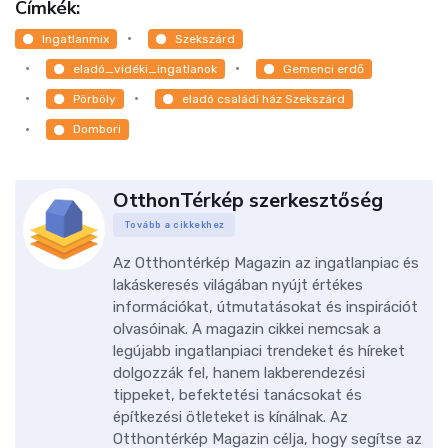
Címkék:
Ingatlanmix
Szekszárd
eladó_vidéki_ingatlanok
Gemenci erdő
Pörböly
eladó családi ház Szekszárd
Dombori
OtthonTérkép szerkesztőség
Tovább a cikkekhez
Az Otthontérkép Magazin az ingatlanpiac és
lakáskeresés világában nyújt értékes
információkat, útmutatásokat és inspirációt
olvasóinak. A magazin cikkei nemcsak a
legújabb ingatlanpiaci trendeket és híreket
dolgozzák fel, hanem lakberendezési
tippeket, befektetési tanácsokat és
építkezési ötleteket is kínálnak. Az
Otthontérkép Magazin célja, hogy segítse az