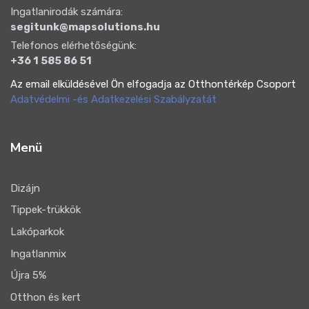
Ingatlanirodák számára:
segitunk@mapsolutions.hu
Telefonos elérhetőségünk:
+36 1 585 86 51
Az email elküldésével Ön elfogadja az Otthontérkép Csoport
Adatvédelmi -és Adatkezelési Szabályzatát
Menü
Dizájn
Tippek-trükkök
Lakóparkok
Ingatlanmix
Újra 5%
Otthon és kert