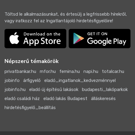
Töltsd le alkalmazásunkat, és értesülj a legfrissebb hírekről,
vagy iratkozz fel az Ingatlantájoló hirdetésfigyelőire!
Népszerű témakörök
privatbankar.hu
mfor.hu
femina.hu
napi.hu
totalcar.hu
jobinfo
árfigyelő
eladó_ingatlanok_kedvezménnyel
jobinfo.hu
eladó új építésű lakások
budapesti_lakóparkok
eladó családi ház
eladó lakás Budapest
álláskeresés
hirdetésfigyelő_beállítás