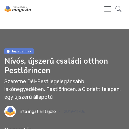
Ingatlanmix
Nívós, újszerű családi otthon
Pestlőrincen
Szeretne Dél-Pest legelegánsabb
lakónegyedében, Pestlőrincen, a Gloriett telepen,
egy újszerű állapotú
írta
ingatlantajolo
2019-11-06