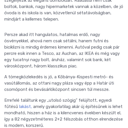
szegélyezik az elegáns domboldalt. Ráadásul nem csak
boltok, bankok, nagy hipermarketek vannak a közelben, de jó
óvoda is és iskola is van, közvetlenül sétatávolságban,
mindjárt a kellemes telepen.
Persze akad itt hangulatos, hatalmas erdő, nagy
ösvényekkel, ahová nem csak sétálni, hanem futni és
biciklizni is mindig érdemes kimenni. Autóval pedig csak pár
percre esik innen a Tesco, az Auchan, az IKEA és még vagy
egy tucatnyi nagy bolt, áruház, valamint sok bank, két
városközpont, három klasszikus piac.
A tömegközlekedés is jó, a Kőbánya-Kispesti metró- és
vasútállomás, az ottani nagy pláza vagy épp a Határ úti
csomópont és bevásárlóközpont sincsen túl messze.
Errefelé találtunk egy „utolsó szögig” felújított, egyedi
fűtésű
lakást,
amely gyakorlatilag akár új építésűnek is lehet
mondható, hiszen a ház is a kilencvenes években készült el,
így a 82 négyzetméteres 2+2 félszobás otthon elrendezése
is modern, korszerű.