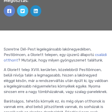
Megosztás:
Szeretne Dél-Pest legelegánsabb lakónegyedében,
Pestlőrincen, a Gloriett telepen, egy újszerű állapotú
családi
otthont
? Mutatjuk, hogy milyen gyöngyszemet találtunk.
A Gloriett telep XVIII. kerületen, közelebbről Pestlőrincen,
belüli nívója talán a legmagasabb, hiszen a lakónegyed
eléggé későn, már a rendszerváltás után épült ki, így valóban
a legelegánsabb négyemeletes környékek egyike. Nyoma
sincsen erre a nagy tömbházaknak, vagy szalag-paneleknek.
Barátságos, tehetős környék ez, és még olyan otthonok is
vannak erre, ahol belső játszóterek vannak, és sorházak is