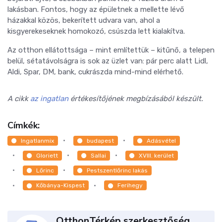
lakásban. Fontos, hogy az épületnek a mellette lévő
házakkal közös, bekerített udvara van, ahol a
kisgyerekeseknek homokozó, csúszda lett kialakítva.
Az otthon ellátottsága – mint említettük – kitűnő, a telepen
belül, sétatávolságra is sok az üzlet van: pár perc alatt Lidl,
Aldi, Spar, DM, bank, cukrászda mind-mind elérhető.
A cikk
az ingatlan
értékesítőjének megbízásából készült.
Címkék:
Ingatlanmix
budapest
Adásvétel
Gloriett
Sallai
XVIII. kerület
Lőrinc
Pestszentlőrinc lakás
Kőbánya-Kispest
Ferihegy
OtthonTérkép szerkesztőség