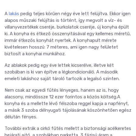
A
lakás
pedig teljes körűen négy éve lett felújítva. Ekkor igen
alapos műszaki felújítás is történt, így megvolt a víz- és
villanyvezetékek cseréje, burkolatok cseréje, új konyha épült
ki. A konyha és étkező összenyitásával egy kellemes méretű,
immár étkezős konyhát nyertek. A konyhapult mérete
kivételesen hosszú: 7 méteres, ami igen nagy felületet
biztosít a konyhai munkához.
Az ablakok pedig egy éve lettek kicserélve, illetve két
szobában is ki van építve a légkondicionáló. A második
emeleti lakáshoz saját tároló tartozik a legalsó szinten.
Nem csak az egyedi fűtés lényeges, hanem az is, hogy
alacsony, mindössze 12 ezer forintos a közös költség.A
konyha és a mellette lévő félszoba reggel kapja a napfényt,
a másik 3 szoba délnyugati tájolásának köszönhetően egész
délután fényes.
További extrák a cirkó fűtés mellett a biztonsági acélkeretes
bejárati ajtó, a szobákban parketta, 3 fázisú áram a