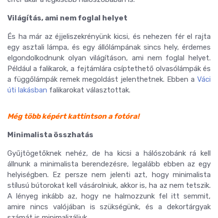
Világítás, ami nem foglal helyet
És ha már az éjjeliszekrényünk kicsi, és nehezen fér el rajta
egy asztali lámpa, és egy állólámpának sincs hely, érdemes
elgondolkodnunk olyan világításon, ami nem foglal helyet.
Például a falikarok, a fejtámlára csíptethető olvasólámpák és
a függőlámpák remek megoldást jelenthetnek. Ebben a
Váci
úti lakásban
falikarokat választottak.
Még több képért kattintson a fotóra!
Minimalista összhatás
Gyűjtögetőknek nehéz, de ha kicsi a hálószobánk rá kell
állnunk a minimalista berendezésre, legalább ebben az egy
helyiségben. Ez persze nem jelenti azt, hogy minimalista
stílusú bútorokat kell vásárolniuk, akkor is, ha az nem tetszik.
A lényeg inkább az, hogy ne halmozzunk fel itt semmit,
amire nincs valójában is szükségünk, és a dekortárgyak
számát is minimalizáljuk.