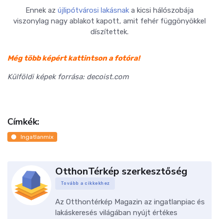
Ennek az
újlipótvárosi lakásnak
a kicsi hálószobája
viszonylag nagy ablakot kapott, amit fehér függönyökkel
díszítettek.
Még több képért kattintson a fotóra!
Külföldi képek forrása: decoist.com
Címkék:
Ingatlanmix
OtthonTérkép szerkesztőség
Tovább a cikkekhez
Az Otthontérkép Magazin az ingatlanpiac és
lakáskeresés világában nyújt értékes