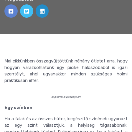
Mai cikkünkben összegyűjtöttünk néhány ötletet arra, hogy
hogyan varázsolhatunk egy picike hálószobából is igazi
szentélyt, ahol ugyanakkor minden szükséges holmi
praktikusan elfér.
Kép forrása: pixabay.com
Egy színben
Ha a falak és az összes bútor, kiegészítő színének ugyanazt
az egy színt választjuk, a helyiség tágasabbnak,
rendezettebbnek tűnhet. Különösen igaz ez, ha a fehéret, a