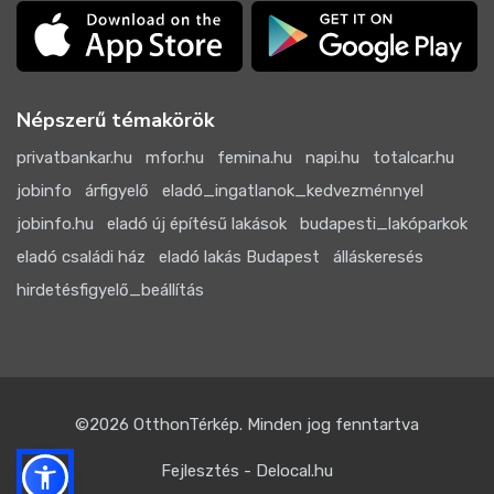
Népszerű témakörök
privatbankar.hu
mfor.hu
femina.hu
napi.hu
totalcar.hu
jobinfo
árfigyelő
eladó_ingatlanok_kedvezménnyel
jobinfo.hu
eladó új építésű lakások
budapesti_lakóparkok
eladó családi ház
eladó lakás Budapest
álláskeresés
hirdetésfigyelő_beállítás
©2026
OtthonTérkép
. Minden jog fenntartva
Fejlesztés - Delocal.hu