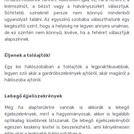
krémszínűt, a bézst vagy a halványszürkét választjuk.
Sötétebb színeknél persze nem könnyű mindenből
ugyanolyat találni. Az egyszínű szobába választhatunk egy
kiegészítő színt, hogy a helyiség ne legyen annyira unalmas,
de ez szintén nem könnyű, kivéve, ha a fehéret választjuk
alapszínnek.
Éljenek a tolóajtók!
Egy kis hálószobában a tolóajtók a legpraktikusabbak,
legyen szó akár a gardróbszekrények ajtóiról, akár magáról a
hálószoba ajtóról.
Lebegő éjjeliszekrények
Még ha alapterületre vannak is akkorák a lebegő
éjjeliszekrények, mint a hagyományosak, akkor is legalább
optikailag kisebbnek látszanak. De lebegő éjjeliszekrényből
egészen keskeny kivitel is beszerezhető, ami kényelmesen
elfér akár a legkisebb hálószobában is.