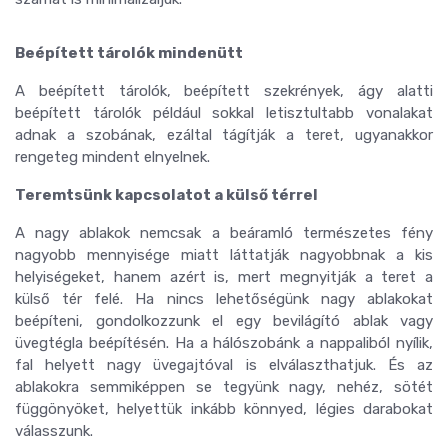
Beépített tárolók mindenütt
A beépített tárolók, beépített szekrények, ágy alatti
beépített tárolók például sokkal letisztultabb vonalakat
adnak a szobának, ezáltal tágítják a teret, ugyanakkor
rengeteg mindent elnyelnek.
Teremtsünk kapcsolatot a külső térrel
A nagy ablakok nemcsak a beáramló természetes fény
nagyobb mennyisége miatt láttatják nagyobbnak a kis
helyiségeket, hanem azért is, mert megnyitják a teret a
külső tér felé. Ha nincs lehetőségünk nagy ablakokat
beépíteni, gondolkozzunk el egy bevilágító ablak vagy
üvegtégla beépítésén. Ha a hálószobánk a nappaliból nyílik,
fal helyett nagy üvegajtóval is elválaszthatjuk. És az
ablakokra semmiképpen se tegyünk nagy, nehéz, sötét
függönyöket, helyettük inkább könnyed, légies darabokat
válasszunk.