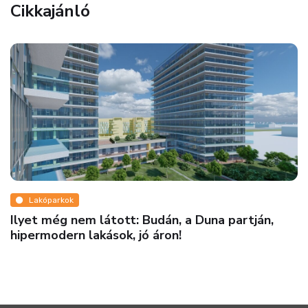
Cikkajánló
Ingatlanmix
Milliárdos luxusvillától a pár százezres házig –
így mutatta meg a szélsőségeit a 2025-ös
ingatlanpiac