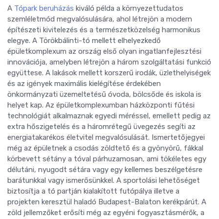
A
Tópark beruházás
kiváló példa a környezettudatos
szemléletmód megvalósulására, ahol létrejön a modern
építészeti kivitelezés és a természetközelség harmonikus
elegye. A Törökbálinti-tó mellett elhelyezkedő
épületkomplexum az ország első olyan ingatlanfejlesztési
innovációja, amelyben létrejön a három szolgáltatási funkció
együttese. A lakások mellett korszerű irodák, üzlethelyiségek
és az igények maximális kielégítése érdekében
önkormányzati üzemeltetésű óvoda, bölcsőde és iskola is
helyet kap. Az épületkomplexumban házközponti fűtési
technológiát alkalmaznak egyedi méréssel, emellett pedig az
extra hőszigetelés és a háromrétegű üvegezés segíti az
energiatakarékos életvitel megvalósulását. Ismertetőjegyei
még az épületnek a csodás zöldtető és a gyönyörű, fákkal
körbevett sétány a tóval párhuzamosan, ami tökéletes egy
délutáni, nyugodt sétára vagy egy kellemes beszélgetésre
barátunkkal vagy ismerősünkkel. A sportolási lehetőséget
biztosítja a tó partján kialakított futópálya illetve a
projekten keresztül haladó Budapest-Balaton kerékpárút. A
zöld jellemzőket erősíti még az egyéni fogyasztásmérők, a