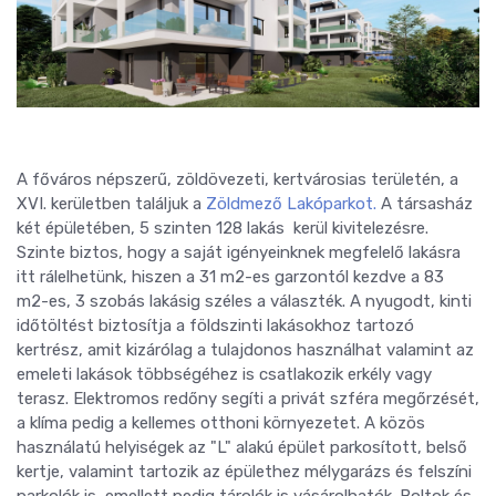
A főváros népszerű, zöldövezeti, kertvárosias területén, a
XVI. kerületben találjuk a
Zöldmező Lakóparkot.
A társasház
két épületében, 5 szinten 128 lakás kerül kivitelezésre.
Szinte biztos, hogy a saját igényeinknek megfelelő lakásra
itt rálelhetünk, hiszen a 31 m2-es garzontól kezdve a 83
m2-es, 3 szobás lakásig széles a választék. A nyugodt, kinti
időtöltést biztosítja a földszinti lakásokhoz tartozó
kertrész, amit kizárólag a tulajdonos használhat valamint az
emeleti lakások többségéhez is csatlakozik erkély vagy
terasz. Elektromos redőny segíti a privát szféra megőrzését,
a klíma pedig a kellemes otthoni környezetet. A közös
használatú helyiségek az "L" alakú épület parkosított, belső
kertje, valamint tartozik az épülethez mélygarázs és felszíni
parkolók is, emellett pedig tárolók is vásárolhatók. Boltok és