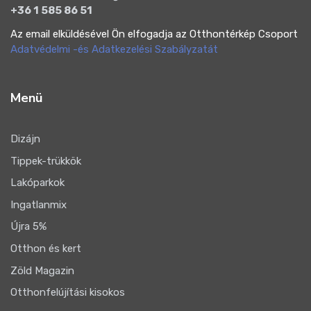
+36 1 585 86 51
Az email elküldésével Ön elfogadja az Otthontérkép Csoport
Adatvédelmi -és Adatkezelési Szabályzatát
Menü
Dizájn
Tippek-trükkök
Lakóparkok
Ingatlanmix
Újra 5%
Otthon és kert
Zöld Magazin
Otthonfelújítási kisokos