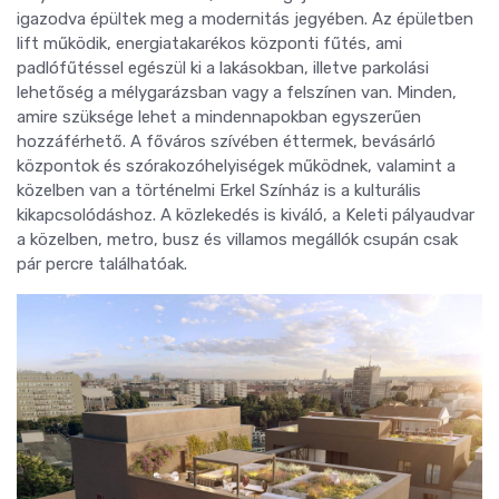
igazodva épültek meg a modernitás jegyében. Az épületben
lift működik, energiatakarékos központi fűtés, ami
padlófűtéssel egészül ki a lakásokban, illetve parkolási
lehetőség a mélygarázsban vagy a felszínen van. Minden,
amire szüksége lehet a mindennapokban egyszerűen
hozzáférhető. A főváros szívében éttermek, bevásárló
központok és szórakozóhelyiségek működnek, valamint a
közelben van a történelmi Erkel Színház is a kulturális
kikapcsolódáshoz. A közlekedés is kiváló, a Keleti pályaudvar
a közelben, metro, busz és villamos megállók csupán csak
pár percre találhatóak.