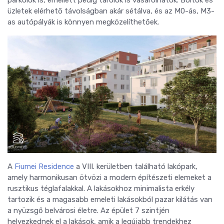
üzletek elérhető távolságban akár sétálva, és az M0-ás, M3-
as autópályák is könnyen megközelíthetőek.
A
Fiumei Residence
a VIII. kerületben található lakópark,
amely harmonikusan ötvözi a modern építészeti elemeket a
rusztikus téglafalakkal. A lakásokhoz minimalista erkély
tartozik és a magasabb emeleti lakásokból pazar kilátás van
a nyüzsgő belvárosi életre. Az épület 7 szintjén
helyezkednek el a lakások, amik a legújabb trendekhez