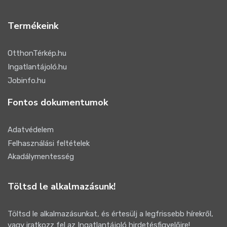
Termékeink
OtthonTérkép.hu
Ingatlantájoló.hu
Jobinfo.hu
Fontos dokumentumok
Adatvédelem
Felhasználási feltételek
Akadálymentesség
Töltsd le alkalmazásunk!
Töltsd le alkalmazásunkat, és értesülj a legfrissebb hírekről,
vagy iratkozz fel az Ingatlantájoló hirdetésfigyelőire!