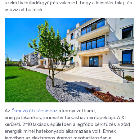
szelektív hulladékgyűjtés valamint, hogy a locsolás talaj- és
esővízzel történik.
Az
Őrmező úti társasház
a környezetbarát,
energiatakarékos, innovatív társasház mintapéldája. A XI.
kerületi, 2*10 lakásos épületben a legfőbb célkitűzés a zöld
energiák minél hatékonyabb alkalmazása volt. Ennek
jegyében az elektromos áramot meghatározóan a