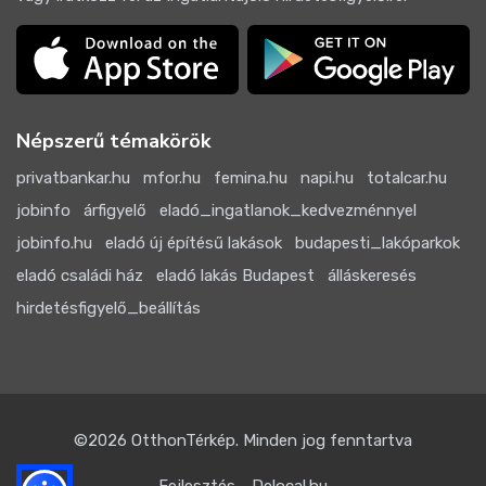
Népszerű témakörök
privatbankar.hu
mfor.hu
femina.hu
napi.hu
totalcar.hu
jobinfo
árfigyelő
eladó_ingatlanok_kedvezménnyel
jobinfo.hu
eladó új építésű lakások
budapesti_lakóparkok
eladó családi ház
eladó lakás Budapest
álláskeresés
hirdetésfigyelő_beállítás
©2026
OtthonTérkép
. Minden jog fenntartva