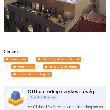
Címkék:
Lakóparkok
eladó_új lakás_Budapest
totalcar.hu
lakópark_válogatás
lakás_eladó_lakóparki
OtthonTérkép szerkesztőség
Tovább a cikkekhez
Az Otthontérkép Magazin az ingatlanpiac és