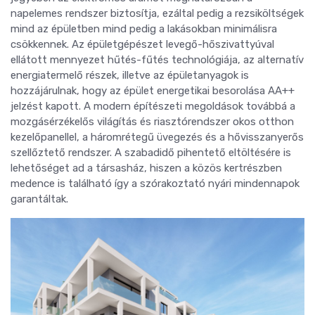
napelemes rendszer biztosítja, ezáltal pedig a rezsiköltségek
mind az épületben mind pedig a lakásokban minimálisra
csökkennek. Az épületgépészet levegő-hőszivattyúval
ellátott mennyezet hűtés-fűtés technológiája, az alternatív
energiatermelő részek, illetve az épületanyagok is
hozzájárulnak, hogy az épület energetikai besorolása AA++
jelzést kapott. A modern építészeti megoldások továbbá a
mozgásérzékelős világítás és riasztórendszer okos otthon
kezelőpanellel, a háromrétegű üvegezés és a hővisszanyerős
szellőztető rendszer. A szabadidő pihentető eltöltésére is
lehetőséget ad a társasház, hiszen a közös kertrészben
medence is található így a szórakoztató nyári mindennapok
garantáltak.