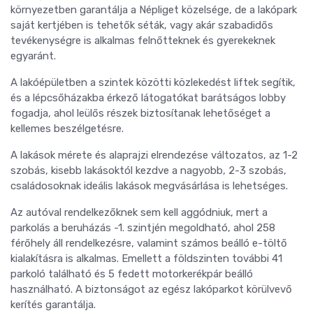
környezetben garantálja a Népliget közelsége, de a lakópark
saját kertjében is tehetők séták, vagy akár szabadidős
tevékenységre is alkalmas felnőtteknek és gyerekeknek
egyaránt.
A lakóépületben a szintek közötti közlekedést liftek segítik,
és a lépcsőházakba érkező látogatókat barátságos lobby
fogadja, ahol leülős részek biztosítanak lehetőséget a
kellemes beszélgetésre.
A lakások mérete és alaprajzi elrendezése változatos, az 1-2
szobás, kisebb lakásoktól kezdve a nagyobb, 2-3 szobás,
családosoknak ideális lakások megvásárlása is lehetséges.
Az autóval rendelkezőknek sem kell aggódniuk, mert a
parkolás a beruházás -1. szintjén megoldható, ahol 258
férőhely áll rendelkezésre, valamint számos beálló e-töltő
kialakításra is alkalmas. Emellett a földszinten további 41
parkoló található és 5 fedett motorkerékpár beálló
használható. A biztonságot az egész lakóparkot körülvevő
kerítés garantálja.