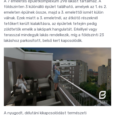
A 7 emeletes épületkomplexum 298 lakást tartalmaz. A
földszinten 3 különálló épület található, amelyek az 1. és 2.
emeleten épülnek össze, majd a 3. emelettől ismét külön
válnak. Ezek miatt a 3. emeletnél, az átkötő részeknél
tetőkert került kialakításra, az épületek tetején pedig
zöldtetők emelik a lakópark hangulatát. Erkéllyel vagy
terasszal mindegyik lakás rendelkezik, míg a földszinti 23
lakáshoz parkosított, belső kert kapcsolódik.
A nyugodt, délutáni kikapcsolódást természeti