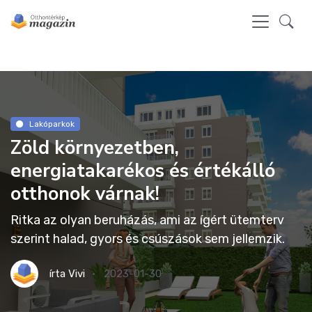
Lakóparkok
Zöld környezetben,
energiatakarékos és értékálló
otthonok várnak!
Ritka az olyan beruházás, ami az ígért ütemterv
szerint halad, gyors és csúszások sem jellemzik.
írta
Vivi
2023-01-30