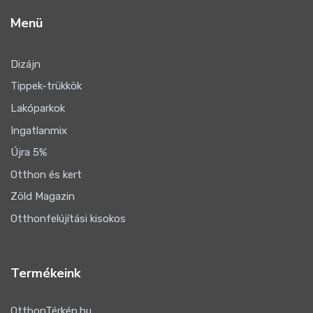
Menü
Dizájn
Tippek-trükkök
Lakóparkok
Ingatlanmix
Újra 5%
Otthon és kert
Zöld Magazin
Otthonfelújítási kisokos
Termékeink
OtthonTérkép.hu