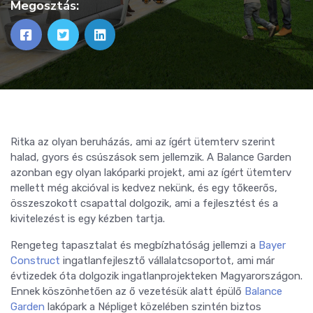
Megosztás:
Ritka az olyan beruházás, ami az ígért ütemterv szerint
halad, gyors és csúszások sem jellemzik. A Balance Garden
azonban egy olyan lakóparki projekt, ami az ígért ütemterv
mellett még akcióval is kedvez nekünk, és egy tőkeerős,
összeszokott csapattal dolgozik, ami a fejlesztést és a
kivitelezést is egy kézben tartja.
Rengeteg tapasztalat és megbízhatóság jellemzi a
Bayer
Construct
ingatlanfejlesztő vállalatcsoportot, ami már
évtizedek óta dolgozik ingatlanprojekteken Magyarországon.
Ennek köszönhetően az ő vezetésük alatt épülő
Balance
Garden
lakópark a Népliget közelében szintén biztos