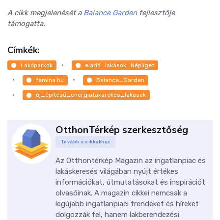
A cikk megjelenését a
Balance Garden
fejlesztője
támogatta.
Címkék:
Lakóparkok
eladó_lakások_Népliget
femina.hu
Balance_Garden
új_építésű_energiatakarékos_lakások
OtthonTérkép szerkesztőség
Tovább a cikkekhez
Az Otthontérkép Magazin az ingatlanpiac és
lakáskeresés világában nyújt értékes
információkat, útmutatásokat és inspirációt
olvasóinak. A magazin cikkei nemcsak a
legújabb ingatlanpiaci trendeket és híreket
dolgozzák fel, hanem lakberendezési