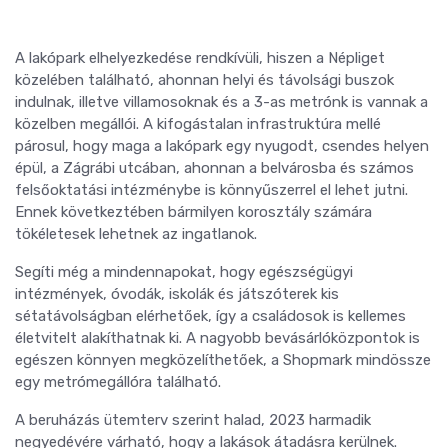
A lakópark elhelyezkedése rendkívüli, hiszen a Népliget
közelében található, ahonnan helyi és távolsági buszok
indulnak, illetve villamosoknak és a 3-as metrónk is vannak a
közelben megállói. A kifogástalan infrastruktúra mellé
párosul, hogy maga a lakópark egy nyugodt, csendes helyen
épül, a Zágrábi utcában, ahonnan a belvárosba és számos
felsőoktatási intézménybe is könnyűszerrel el lehet jutni.
Ennek következtében bármilyen korosztály számára
tökéletesek lehetnek az ingatlanok.
Segíti még a mindennapokat, hogy egészségügyi
intézmények, óvodák, iskolák és játszóterek kis
sétatávolságban elérhetőek, így a családosok is kellemes
életvitelt alakíthatnak ki. A nagyobb bevásárlóközpontok is
egészen könnyen megközelíthetőek, a Shopmark mindössze
egy metrómegállóra található.
A beruházás ütemterv szerint halad, 2023 harmadik
negyedévére várható, hogy a lakások átadásra kerülnek.