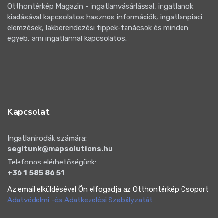
Otthontérkép Magazin - ingatlanvásárlással, ingatlanok
kiadásával kapcsolatos hasznos információk, ingatlanpiaci
elemzések, lakberendezési tippek-tanácsok és minden
egyéb, ami ingatlannal kapcsolatos.
Kapcsolat
Ingatlanirodák számára:
segitunk@mapsolutions.hu
Telefonos elérhetőségünk:
+36 1 585 86 51
Az email elküldésével Ön elfogadja az Otthontérkép Csoport
Adatvédelmi -és Adatkezelési Szabályzatát