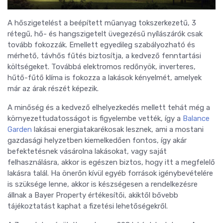
A hőszigetelést a beépített műanyag tokszerkezetű, 3
rétegű, hő- és hangszigetelt üvegezésű nyílászárók csak
tovább fokozzák. Emellett egyedileg szabályozható és
mérhető, távhős fűtés biztosítja, a kedvező fenntartási
költségeket. Továbbá elektromos redőnyök, inverteres,
hűtő-fűtő klíma is fokozza a lakások kényelmét, amelyek
már az árak részét képezik.
A minőség és a kedvező elhelyezkedés mellett tehát még a
környezettudatosságot is figyelembe vették, így a
Balance
Garden
lakásai energiatakarékosak lesznek, ami a mostani
gazdasági helyzetben kiemelkedően fontos, így akár
befektetésnek vásárolna lakásokat, vagy saját
felhasználásra, akkor is egészen biztos, hogy itt a megfelelő
lakásra talál. Ha önerőn kívül egyéb források igénybevételére
is szüksége lenne, akkor is készségesen a rendelkezésre
állnak a Bayer Property értékesítői, akiktől bővebb
tájékoztatást kaphat a fizetési lehetőségekről.