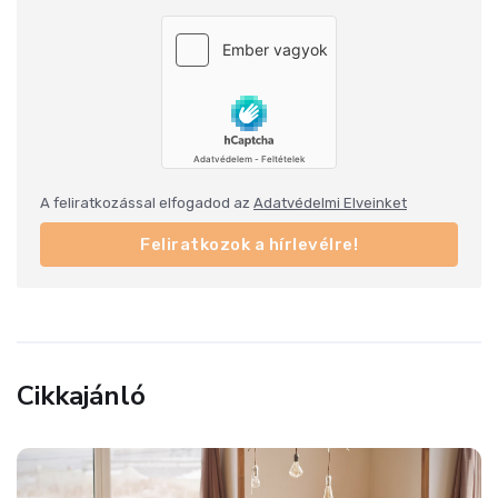
A feliratkozással elfogadod az
Adatvédelmi Elveinket
Feliratkozok a hírlevélre!
Cikkajánló