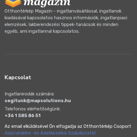
Otthontérkép Magazin - ingatlanvásárlással, ingatlanok
kiadásával kapcsolatos hasznos információk, ingatlanpiaci
elemzések, lakberendezési tippek-tanácsok és minden
egyéb, ami ingatlannal kapcsolatos.
Kapcsolat
Ingatlanirodák számára:
segitunk@mapsolutions.hu
Telefonos elérhetőségünk:
+36 1 585 86 51
Az email elküldésével Ön elfogadja az Otthontérkép Csoport
Adatvédelmi -és Adatkezelési Szabályzatát