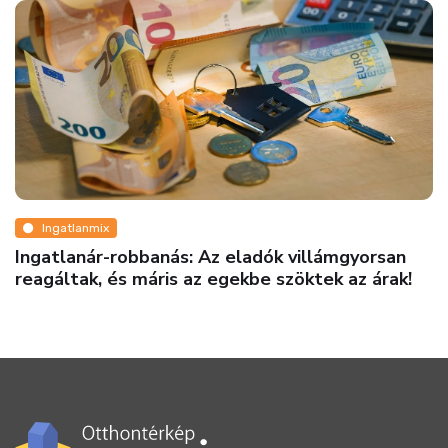
Ingatlanmix
Ilyen egy igazán élhető városi otthon
Budapesten