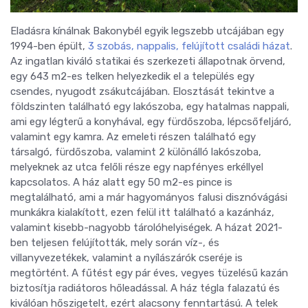
Eladásra kínálnak Bakonybél egyik legszebb utcájában egy
1994-ben épült,
3 szobás, nappalis, felújított családi házat
.
Az ingatlan kiváló statikai és szerkezeti állapotnak örvend,
egy 643 m2-es telken helyezkedik el a település egy
csendes, nyugodt zsákutcájában. Elosztását tekintve a
földszinten található egy lakószoba, egy hatalmas nappali,
ami egy légterű a konyhával, egy fürdőszoba, lépcsőfeljáró,
valamint egy kamra. Az emeleti részen található egy
társalgó, fürdőszoba, valamint 2 különálló lakószoba,
melyeknek az utca felőli része egy napfényes erkéllyel
kapcsolatos. A ház alatt egy 50 m2-es pince is
megtalálható, ami a már hagyományos falusi disznóvágási
munkákra kialakított, ezen felül itt található a kazánház,
valamint kisebb-nagyobb tárolóhelyiségek. A házat 2021-
ben teljesen felújították, mely során víz-, és
villanyvezetékek, valamint a nyílászárók cseréje is
megtörtént. A fűtést egy pár éves, vegyes tüzelésű kazán
biztosítja radiátoros hőleadással. A ház tégla falazatú és
kiválóan hőszigetelt, ezért alacsony fenntartású. A telek