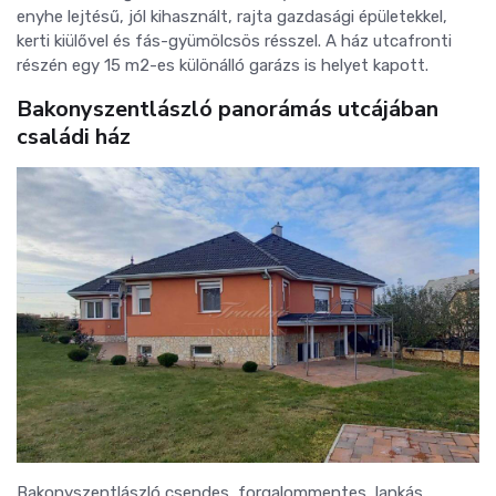
enyhe lejtésű, jól kihasznált, rajta gazdasági épületekkel,
kerti kiülővel és fás-gyümölcsös résszel. A ház utcafronti
részén egy 15 m2-es különálló garázs is helyet kapott.
Bakonyszentlászló panorámás utcájában
családi ház
Bakonyszentlászló csendes, forgalommentes, lankás,