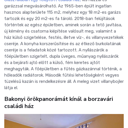
garázzsal megvásárolható. Az 1965-ben épült ingatlan
hasznos alapterülete 115 m2, melyhez egy 18 m2-es garázs
tartozik és egy 20 m2-es fa tároló. 2018-ban felújítások
történtek az egész épületben, aminek során a tető javítása,
új kémény és csatorna kiépítése valósult meg, valamint a
ház külső szigetelése, festés, illetve víz-, és villanyvezetékek
cseréje. A konyha korszerűsítése és az étkező burkolatának
cseréje is a feladatok közé tartozott. A
nyílászárók a
főépületben szigetelt, dupla üveges, műanyag nyílászárók
és a bejárati ajtó előtt a külső, fém keretes ajtót
meghagyták. A főépületben a f
űtés gázkazánnal történik, a
hőleadók radiátorok. Második fűtési lehetőségként vegyes
tüzelésű kazán is rendelkezésre áll. A
meleg vizet villanybojler
látja el.
Bakonyi örökpanorámát kínál a borzavári
családi ház