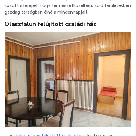
között szerepel, hogy természetközelben, zöld területekben
gazdag térségben élné a mindennapjait.
Olaszfalun felújított családi ház
Olaszfaluban egy felújított családi ház,
kis házzal és