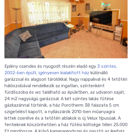
Eplény csendes és nyugodt részén eladó egy
3 szintes,
2002-ben épült, igényesen kialakított ház
különálló
garázzsal és alagsori tárolókkal. N
agy nappalival és 4 tetőtéri
hálószobával rendelkezik az ingatlan, szintenként
fürdőszoba és wc található az épületben, az udvaron saját,
24 m2 nagyságú garázzsal.
A két szintes lakás fűtése
gázkazánnal történik, a ház Porotherm 38 falazata 5 cm
szigetelést kapott, a nyílászárók 2010-ben műanyagra
lettek cserélve és a tetőtéri ablakok is új Velux típusúak. A
fentieknek köszönhetően a ház fűtési költsége télen 25.000
Ft mindössze. A külső kamerarendszer és riasztó az ikerház