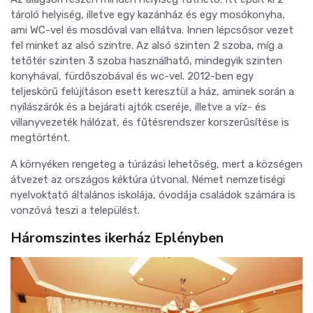
tároló helyiség, illetve egy kazánház és egy mosókonyha,
ami WC-vel és mosdóval van ellátva. Innen lépcsősor vezet
fel minket az alsó szintre. Az alsó szinten 2 szoba, míg a
tetőtér szinten 3 szoba használható, mindegyik szinten
konyhával, fürdőszobával és wc-vel. 2012-ben egy
teljeskörű felújításon esett keresztül a ház, aminek során a
nyílászárók és a bejárati ajtók cseréje, illetve a
víz- és
villanyvezeték hálózat, és fűtésrendszer korszerűsítése is
megtörtént.
A környéken rengeteg a túrázási lehetőség, mert a községen
átvezet az országos kéktúra útvonal. Német nemzetiségi
nyelvoktató általános iskolája, óvodája családok számára is
vonzóvá teszi a települést.
Háromszintes ikerház Eplényben