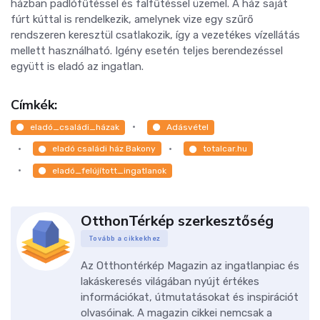
házban padlófűtéssel és falfűtéssel üzemel. A ház saját
fúrt kúttal is rendelkezik, amelynek vize egy szűrő
rendszeren keresztül csatlakozik, így a vezetékes vízellátás
mellett használható.
Igény esetén teljes berendezéssel
együtt is eladó az ingatlan.
Címkék:
eladó_családi_házak
Adásvétel
eladó családi ház Bakony
totalcar.hu
eladó_felújított_ingatlanok
OtthonTérkép szerkesztőség
Tovább a cikkekhez
Az Otthontérkép Magazin az ingatlanpiac és
lakáskeresés világában nyújt értékes
információkat, útmutatásokat és inspirációt
olvasóinak. A magazin cikkei nemcsak a