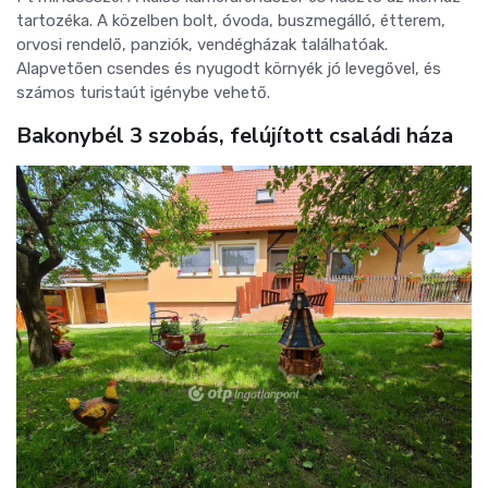
tartozéka.
A közelben bolt, óvoda, buszmegálló, étterem,
orvosi rendelő, panziók, vendégházak találhatóak.
Alapvetően csendes és nyugodt környék jó levegővel, és
számos turistaút igénybe vehető.
Bakonybél 3 szobás, felújított családi háza