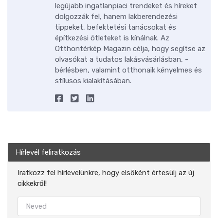
legújabb ingatlanpiaci trendeket és híreket
dolgozzák fel, hanem lakberendezési
tippeket, befektetési tanácsokat és
építkezési ötleteket is kínálnak. Az
Otthontérkép Magazin célja, hogy segítse az
olvasókat a tudatos lakásvásárlásban, -
bérlésben, valamint otthonaik kényelmes és
stílusos kialakításában.
Hírlevél feliratkozás
Iratkozz fel hírlevelünkre, hogy elsőként értesülj az új
cikkekről!