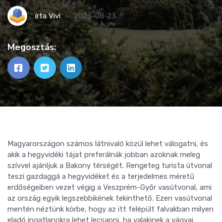
írta
Vivi
2023-08-23
Megosztás:
Magyarországon számos látnivaló közül lehet válogatni, és
akik a hegyvidéki tájat preferálnák jobban azoknak meleg
szívvel ajánljuk a Bakony térségét. Rengeteg turista útvonal
teszi gazdaggá a hegyvidéket és a terjedelmes méretű
erdőségeiben vezet végig a Veszprém-Győr vasútvonal, ami
az ország egyik legszebbikének tekinthető. Ezen vasútvonal
mentén néztünk körbe, hogy az itt felépült falvakban milyen
eladó ingatlanokra lehet lecsapni, ha valakinek a vágyai