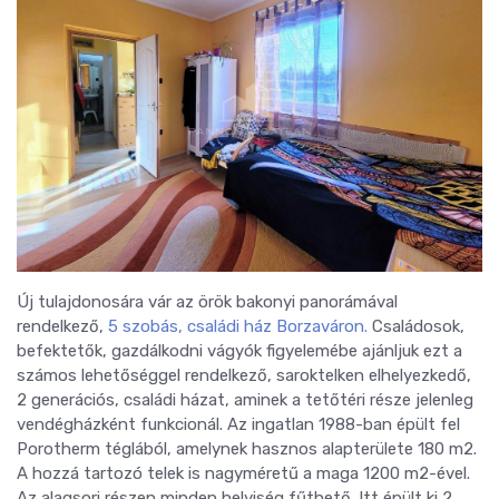
Új tulajdonosára vár az örök bakonyi panorámával
rendelkező,
5 szobás, családi ház Borzaváron.
Családosok,
befektetők, gazdálkodni vágyók figyelemébe ajánljuk ezt a
számos lehetőséggel rendelkező, saroktelken elhelyezkedő,
2 generációs, családi házat, aminek a tetőtéri része jelenleg
vendégházként funkcionál. Az ingatlan 1988-ban épült fel
Porotherm téglából, amelynek hasznos alapterülete 180 m2.
A hozzá tartozó telek is nagyméretű a maga 1200 m2-ével.
Az alagsori részen minden helyiség fűthető. Itt épült ki 2