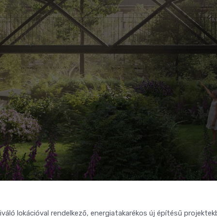
váló lokációval rendelkező, energiatakarékos új építésű projektek