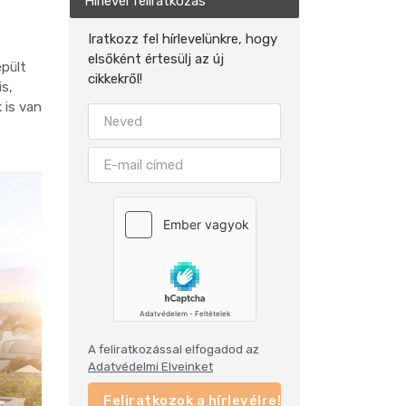
Hírlevél feliratkozás
Iratkozz fel hírlevelünkre, hogy
elsőként értesülj az új
épült
cikkekről!
is,
 is van
A feliratkozással elfogadod az
Adatvédelmi Elveinket
Feliratkozok a hírlevélre!