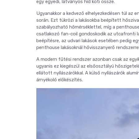
egy egyedi, látványos híd köti össze.
Ugyanakkor a kedvező elhelyezkedésen túl az e
során. Ezt tükrözi a lakásokba beépített hősziv
szabályozható hőmérséklettel, míg a penthouse 
csatlakozó fan-coil gondoskodik az utcafronti l
beépítésre, az udvari lakások esetében pedig egy
penthouse lakásoknál hővisszanyerő rendszerrel
A modern fűtési rendszer azonban csak az egy
ugyanis ez kiegészül az elsőosztályú hőszigetel
ellátott nyílászárókkal. A külső nyílászárók alumí
árnyékoló előkészítés.