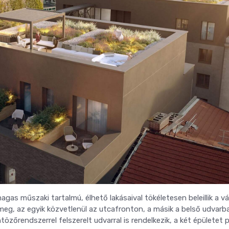
as műszaki tartalmú, élhető lakásaival tökéletesen beleillik a v
eg, az egyik közvetlenül az utcafronton, a másik a belső udvarban
özőrendszerrel felszerelt udvarral is rendelkezik, a két épületet 