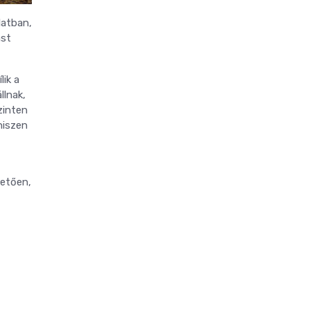
latban,
ást
ik a
llnak,
zinten
hiszen
hetően,