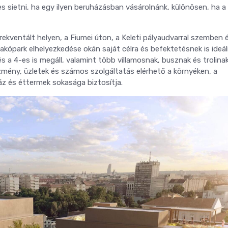
s sietni, ha egy ilyen beruházásban vásárolnánk, különösen, ha a
rekventált helyen, a Fiumei úton, a Keleti pályaudvarral szemben 
lakópark elhelyezkedése okán saját célra és befektetésnek is ideál
és a 4-es is megáll, valamint több villamosnak, busznak és trolinak
ézmény, üzletek és számos szolgáltatás elérhető a környéken, a
áz és éttermek sokasága biztosítja.