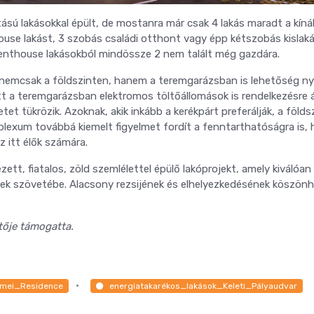
ású lakásokkal épült, de mostanra már csak 4 lakás maradt a kíná
ouse lakást, 3 szobás családi otthont vagy épp kétszobás kislak
 penthouse lakásokból mindössze 2 nem talált még gazdára.
 nemcsak a földszinten, hanem a teremgarázsban is lehetőség nyíl
t a teremgarázsban elektromos töltőállomások is rendelkezésre á
t tükrözik. Azoknak, akik inkább a kerékpárt preferálják, a földs
mplexum továbbá kiemelt figyelmet fordít a fenntarthatóságra is, 
z itt élők számára.
zett, fiatalos, zöld szemlélettel épülő lakóprojekt, amely kiválóan
letek szövetébe. Alacsony rezsijének és elhelyezkedésének köszön
tője támogatta.
umei_Residence
energiatakarékos_lakások_Keleti_Pályaudvar