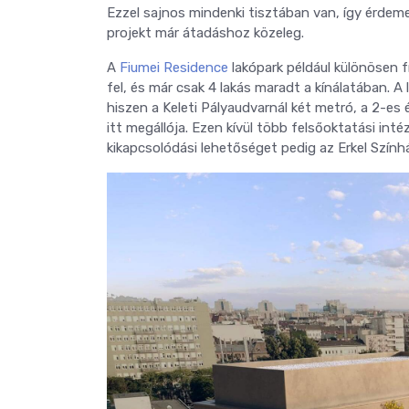
Ezzel sajnos mindenki tisztában van, így érdeme
projekt már átadáshoz közeleg.
A
Fiumei Residence
lakópark például különösen f
fel, és már csak 4 lakás maradt a kínálatában. A 
hiszen a Keleti Pályaudvarnál két metró, a 2-es 
itt megállója. Ezen kívül több felsőoktatási int
kikapcsolódási lehetőséget pedig az Erkel Szính