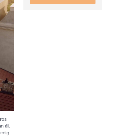
áros
 áll,
pedig