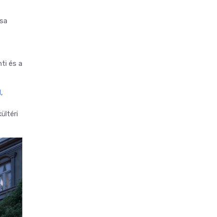
ása
ti és a
l
,
ültéri