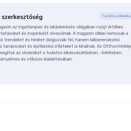
 szerkesztőség
Tovább a cikkekhe
azin az ingatlanpiac és lakáskeresés világában nyújt értékes
tatásokat és inspirációt olvasóinak. A magazin cikkei nemcsak a
ci trendeket és híreket dolgozzák fel, hanem lakberendezési
i tanácsokat és építkezési ötleteket is kínálnak. Az Otthontérkép
 segítse az olvasókat a tudatos lakásvásárlásban, -bérlésben,
ényelmes és stílusos kialakításában.