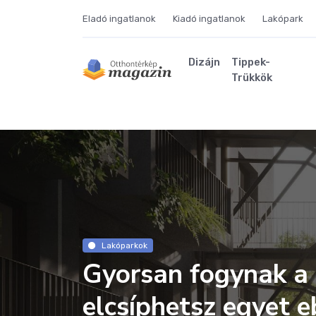
Eladó ingatlanok
Kiadó ingatlanok
Lakópark
Dizájn
Tippek-
Trükkök
Lakóparkok
Gyorsan fogynak a 
elcsíphetsz egyet 