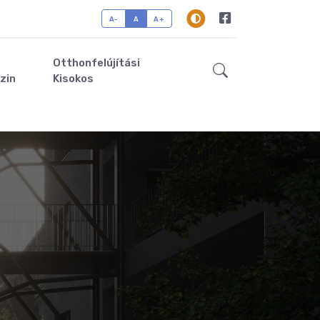
A-
A
A+
Otthonfelújítási
zin
Kisokos