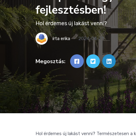
fejlesztésben!
Hol érdemes új lakást venni?
írta
erika
2024-04-23
Megosztás:
Hol érdemes új lakást venni? Természetesen a ki