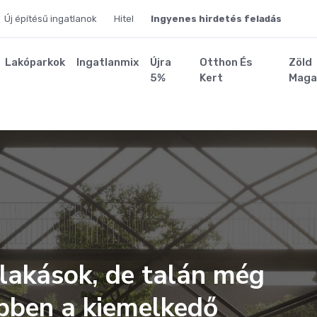
Új építésű ingatlanok
Hitel
Ingyenes hirdetés feladás
Lakóparkok
Ingatlanmix
Újra
Otthon És
Zöld
5%
Kert
Maga
lakások, de talán még
ebben a kiemelkedő