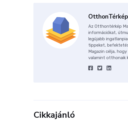
OtthonTérkép
Az Otthontérkép Mag
információkat, útmu
legújabb ingatlanpia
tippeket, befektetés
Magazin célja, hogy
valamint otthonaik k
Cikkajánló