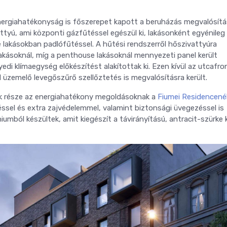
nergiahatékonyság is főszerepet kapott a beruházás megvalósít
attyú, ami központi gázfűtéssel egészül ki, lakásonként egyénileg
lakásokban padlófűtéssel. A hűtési rendszerről hőszivattyúra
akásoknál, míg a penthouse lakásoknál mennyezeti panel került
edi klímaegység előkészítést alakítottak ki. Ezen kívül az utcafron
 üzemelő levegőszűrő szellőztetés is megvalósításra került.
ik része az energiahatékony megoldásoknak a
Fiumei Residencené
éssel és extra zajvédelemmel, valamint biztonsági üvegezéssel is
niumból készültek, amit kiegészít a távirányítású, antracit-szürke k