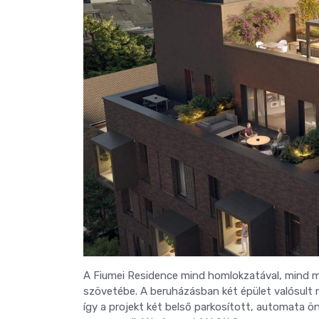
A Fiumei Residence mind homlokzatával, mind mag
szövetébe. A beruházásban két épület valósult m
így a projekt két belső parkosított, automata önt