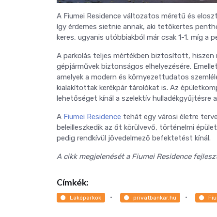
A Fiumei Residence változatos méretű és eloszt
így érdemes sietnie annak, aki tetőkertes penth
keres, ugyanis utóbbiakból már csak 1-1, míg a
A parkolás teljes mértékben biztosított, hiszen
gépjárművek biztonságos elhelyezésére. Emellet
amelyek a modern és környezettudatos szemlélete
kialakítottak kerékpár tárolókat is. Az épületko
lehetőséget kínál a szelektív hulladékgyűjtésre a
A
Fiumei Residence
tehát egy városi életre terve
beleilleszkedik az őt körülvevő, történelmi épü
pedig rendkívül jövedelmező befektetést kínál.
A cikk megjelenését a Fiumei Residence fejlesz
Címkék:
Lakóparkok
privatbankar.hu
Fi