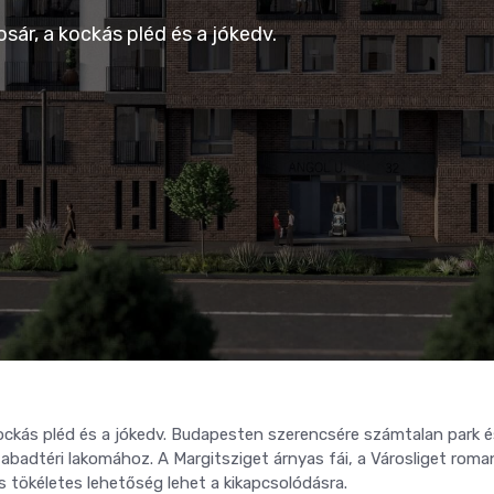
osár, a kockás pléd és a jókedv.
 kockás pléd és a jókedv. Budapesten szerencsére számtalan park 
zabadtéri lakomához. A Margitsziget árnyas fái, a Városliget roma
is tökéletes lehetőség lehet a kikapcsolódásra.