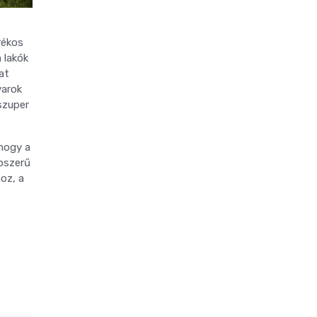
rékos
 lakók
at
varok
szuper
 hogy a
épszerű
hoz, a