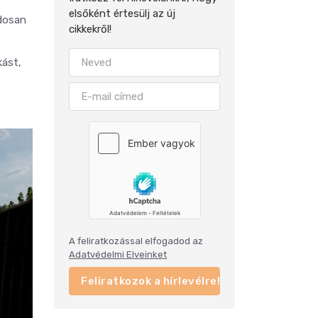
elsőként értesülj az új
ndosan
cikkekről!
kást,
A feliratkozással elfogadod az
Adatvédelmi Elveinket
Feliratkozok a hírlevélre!