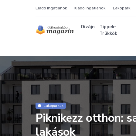
Eladó ingatlanok
Kiadó ingatlanok
Lakópark
Dizájn
Tippek-
Trükkök
Lakóparkok
Piknikezz otthon: s
lakások