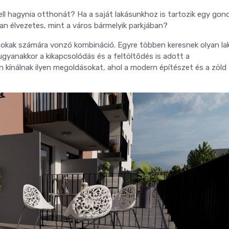
ell hagynia otthonát? Ha a saját lakásunkhoz is tartozik egy go
yan élvezetes, mint a város bármelyik parkjában?
okak számára vonzó kombináció. Egyre többen keresnek olyan la
 ugyanakkor a kikapcsolódás és a feltöltődés is adott a
kínálnak ilyen megoldásokat, ahol a modern építészet és a zöld