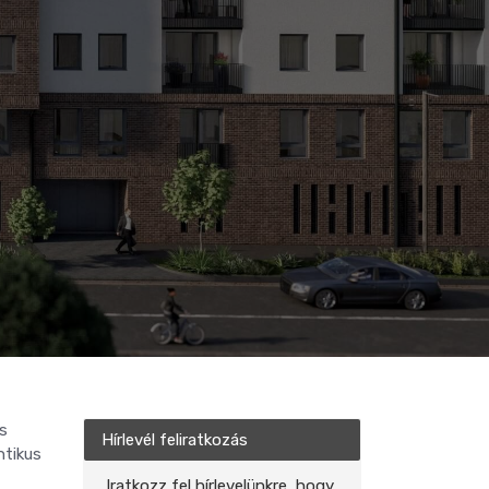
és
Hírlevél feliratkozás
ntikus
Iratkozz fel hírlevelünkre, hogy