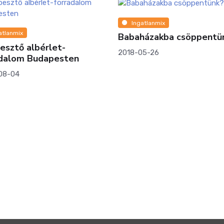
atlanmix
házakba csöppentünk?
05-26
Ingatlanmix
Kimondták az 5 legnagy
hibát, amit az Otthon St
felvevők elkövetnek – és
miatt sokan milliókat
bukhatnak!
2025-10-30