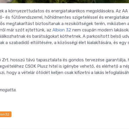
tek a környezettudatos és energiatakarékos megoldásokra. Az AA
ő- és fűtőrendszerrel, hőhídmentes szigeteléssel és energiataka
tős megtakarítást biztosítanak a rezsiköltségek terén, miközben a
rról már szót ejtettünk, az
Albion 32
nem csupán modern lakások
 találkozhatnak és barátságokat köthetnek. A parkosított belső ud
k a szabadidő eltöltésére, a közösségi élet kialakítására, és egy 
 Zrt. hosszú távú tapasztalata és gondos tervezése garantálja,
 megvételéhez CSOK Plusz hitel is igénybe vehető, és elérhető a n
i, hogy a vételár ötödét kelljen csak kifizetni a lakás lefoglalásá
ámogatta.
bion32