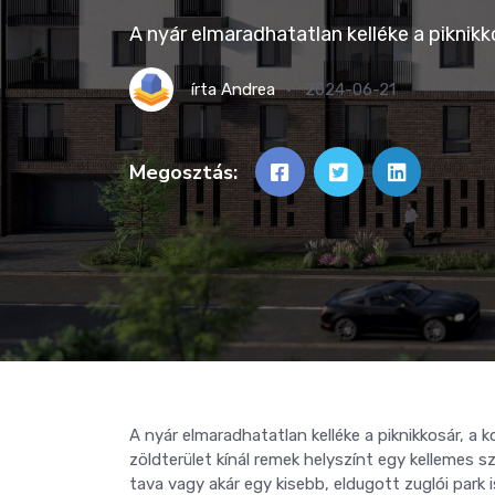
A nyár elmaradhatatlan kelléke a piknikk
írta
Andrea
2024-06-21
Megosztás:
A nyár elmaradhatatlan kelléke a piknikkosár, a
zöldterület kínál remek helyszínt egy kellemes s
tava vagy akár egy kisebb, eldugott zuglói park 