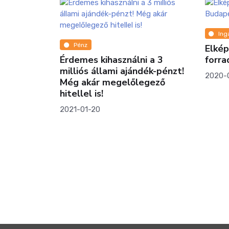
Ing
Ingatlanmix
Baba
Elképesztő albérlet-
2018-
i a 3
forradalom Budapesten
dék-pénzt!
2020-08-04
egező