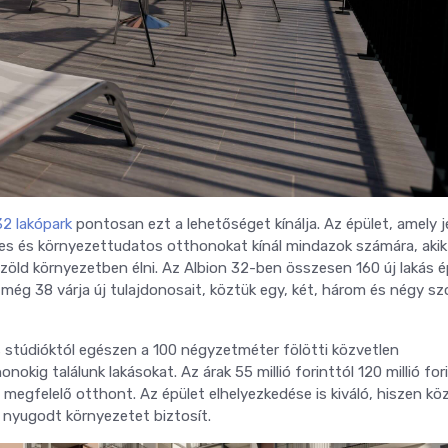
32 lakópark
pontosan ezt a lehetőséget kínálja. Az épület, amely j
mes és környezettudatos otthonokat kínál mindazok számára, akik
öld környezetben élni. Az Albion 32-ben összesen 160 új lakás é
még 38 várja új tulajdonosait, köztük egy, két, három és négy s
stúdióktól egészen a 100 négyzetméter fölötti közvetlen
kig találunk lakásokat. Az árak 55 millió forinttól 120 millió for
megfelelő otthont. Az épület elhelyezkedése is kiváló, hiszen köz
 nyugodt környezetet biztosít.