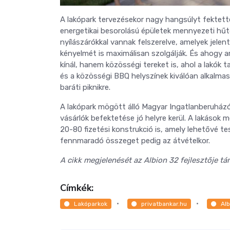
A lakópark tervezésekor nagy hangsúlyt fektet
energetikai besorolású épületek mennyezeti hűt
nyílászárókkal vannak felszerelve, amelyek jelen
kényelmét is maximálisan szolgálják. És ahogy a
kínál, hanem közösségi tereket is, ahol a lakók
és a közösségi BBQ helyszínek kiválóan alkalmasa
baráti piknikre.
A lakópark mögött álló Magyar Ingatlanberuházó
vásárlók befektetése jó helyre kerül. A lakások
20-80 fizetési konstrukció is, amely lehetővé tesz
fennmaradó összeget pedig az átvételkor.
A cikk megjelenését az Albion 32 fejlesztője t
Címkék:
Lakóparkok
privatbankar.hu
Al