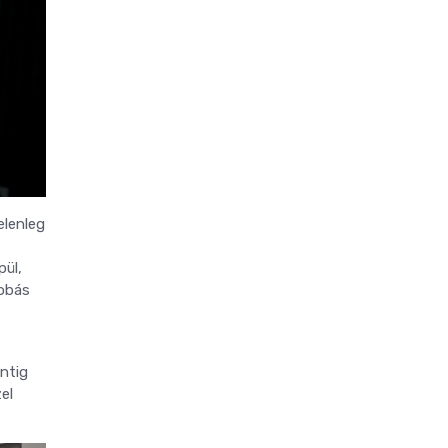
elenleg
pül,
zobás
intig
el