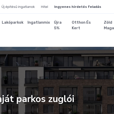
Új építésű ingatlanok
Hitel
Ingyenes hirdetés feladás
Lakóparkok
Ingatlanmix
Újra
Otthon És
Zöld
5%
Kert
Maga
aját parkos zuglói