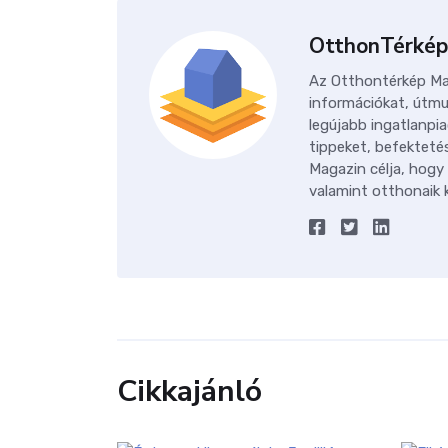
OtthonTérkép
Az Otthontérkép Mag
információkat, útmu
legújabb ingatlanpia
tippeket, befektetés
Magazin célja, hogy
valamint otthonaik k
Cikkajánló