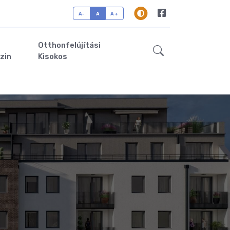
A-
A
A+
Otthonfelújítási
zin
Kisokos