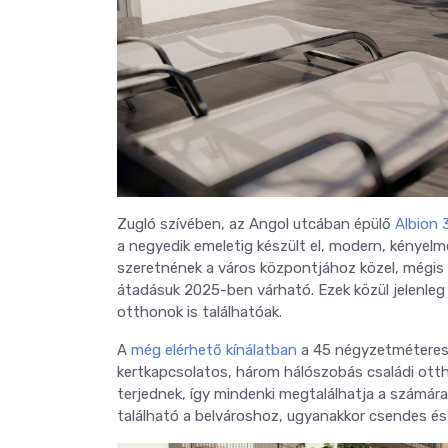
Zugló szívében, az Angol utcában épülő
Albion 
a negyedik emeletig készült el, modern, kényel
szeretnének a város központjához közel, mégis z
átadásuk 2025-ben várható. Ezek közül jelenleg 
otthonok is találhatóak.
A
még elérhető kínálatban
a 45 négyzetméteres 
kertkapcsolatos, három hálószobás családi otthono
terjednek, így mindenki megtalálhatja a számára 
található a belvároshoz, ugyanakkor csendes és