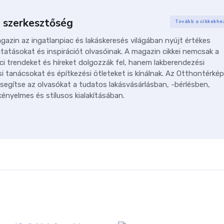
 szerkesztőség
Tovább a cikkekhe
azin az ingatlanpiac és lakáskeresés világában nyújt értékes
tatásokat és inspirációt olvasóinak. A magazin cikkei nemcsak a
ci trendeket és híreket dolgozzák fel, hanem lakberendezési
i tanácsokat és építkezési ötleteket is kínálnak. Az Otthontérkép
 segítse az olvasókat a tudatos lakásvásárlásban, -bérlésben,
ényelmes és stílusos kialakításában.