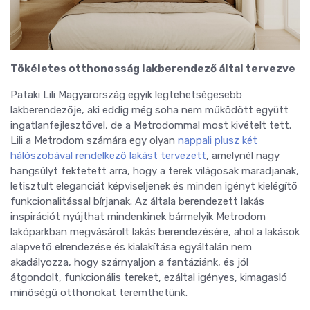
Tökéletes otthonosság lakberendező által tervezve
Pataki Lili Magyarország egyik legtehetségesebb
lakberendezője, aki eddig még soha nem működött együtt
ingatlanfejlesztővel, de a Metrodommal most kivételt tett.
Lili a Metrodom számára egy olyan
nappali plusz két
hálószobával rendelkező lakást tervezett
, amelynél nagy
hangsúlyt fektetett arra, hogy a terek világosak maradjanak,
letisztult eleganciát képviseljenek és minden igényt kielégítő
funkcionalitással bírjanak. Az általa berendezett lakás
inspirációt nyújthat mindenkinek bármelyik Metrodom
lakóparkban megvásárolt lakás berendezésére, ahol a lakások
alapvető elrendezése és kialakítása egyáltalán nem
akadályozza, hogy szárnyaljon a fantáziánk, és jól
átgondolt, funkcionális tereket, ezáltal igényes, kimagasló
minőségű otthonokat teremthetünk.