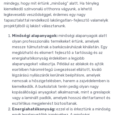
mindegy, hogy mit értünk „minőség” alatt. Ha tényleg
kiemelkedő színvonalú otthonra vágyunk, a lehető
legkevesebb vesződséggel, érdemes egy nagy
tapasztalattal rendelkező lakóingatlan-fejlesztő valamelyik
projektjéből új lakást választanunk.
Minőségi alapanyagok:
minőségi alapanyagok alatt
olyan professzionális termékeket értünk, amelyek
messze túlmutatnak a barkácsáruházak kínálatán. Egy
megbízható és elismert fejlesztő a tartósság és az
energiahatékonyság érdekében a legjobb
alapanyagokat választja. Például az ablakok és ajtók
esetében háromrétegű üvegezéssel ellátott, kiváló
légzárású nyílászárók kerülnek beépítésre, amelyek
nemcsak a hőszigetelésben, hanem a zajvédelemben is
kiemelkedők. A burkolatok terén pedig olyan nagy
kopásállóságú anyagokat alkalmaznak, mint a greslapok
vagy a laminált padlók, amelyek hosszú élettartamot és
esztétikus megjelenést biztosítanak.
Energiahatékonyság:
ezzel el is érkeztünk a minőség
egyik legalapvetőbb ismérvéhez. A minőségi