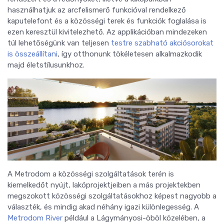
használhatjuk az arcfelismerő funkcióval rendelkező
kaputelefont és a közösségi terek és funkciók foglalása is
ezen keresztül kivitelezhető. Az applikációban mindezeken
túl lehetőségünk van teljesen
testre szabható akciósorokat
is összeállítani
, így otthonunk tökéletesen alkalmazkodik
majd életstílusunkhoz.
A Metrodom a közösségi szolgáltatások terén is
kiemelkedőt nyújt, lakóprojektjeiben a más projektekben
megszokott közösségi szolgáltatásokhoz képest nagyobb a
választék, és mindig akad néhány igazi különlegesség. A
Metrodom River
például a Lágymányosi-öböl közelében, a