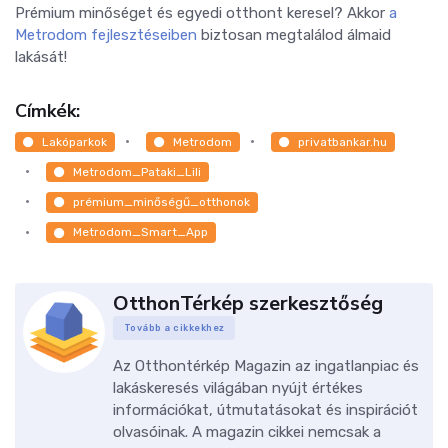
Prémium minőséget és egyedi otthont keresel? Akkor
a
Metrodom fejlesztéseiben
biztosan megtalálod álmaid
lakását!
Címkék:
Lakóparkok
Metrodom
privatbankar.hu
Metrodom_Pataki_Lili
prémium_minőségű_otthonok
Metrodom_Smart_App
OtthonTérkép szerkesztőség
Tovább a cikkekhez
Az Otthontérkép Magazin az ingatlanpiac és
lakáskeresés világában nyújt értékes
információkat, útmutatásokat és inspirációt
olvasóinak. A magazin cikkei nemcsak a