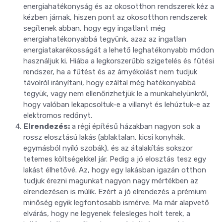
energiahatékonyság és az okosotthon rendszerek kéz a
kézben járnak, hiszen pont az okosotthon rendszerek
segítenek abban, hogy egy ingatlant még
energiahatékonyabbá tegyünk, azaz az ingatlan
energiatakarékosságát a lehető leghatékonyabb módon
használjuk ki. Hiába a legkorszerűbb szigetelés és fűtési
rendszer, ha a fűtést és az árnyékolást nem tudjuk
távolról irányítani, hogy ezáltal még hatékonyabbá
tegyük, vagy nem ellenőrizhetjük le a munkahelyünkről,
hogy valóban lekapcsoltuk-e a villanyt és lehúztuk-e az
elektromos redőnyt.
Elrendezés:
a régi építésű házakban nagyon sok a
rossz elosztású lakás (ablaktalan, kicsi konyhák,
egymásból nyíló szobák), és az átalakítás sokszor
tetemes költségekkel jár. Pedig a jó elosztás tesz egy
lakást élhetővé. Az, hogy egy lakásban igazán otthon
tudjuk érezni magunkat nagyon nagy mértékben az
elrendezésen is múlik. Ezért a jó elrendezés a prémium
minőség egyik legfontosabb ismérve. Ma már alapvető
elvárás, hogy ne legyenek felesleges holt terek, a