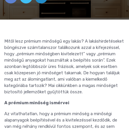
Mitől lesz prémium minőségű egy lakás? A lakáshirdetéseket
böngészve számtalanszor találkozunk azzal a kifejezéssel,
hogy „prémium minőségben kivitelezett” vagy „prémium
minőségű anyagokat használtak a beépítés során”. Ezek
azonban legtöbbször üres frázisok, amelyek sok esetben
csak közepesen jó minőséget takarnak. De hogyan találjuk
meg azt az álomingatlant, ami valóban a kiemelkedő
kategóriába tartozik? Mai cikkünkben a magas minőséget
biztosító jellemzőket gyűjtöttük össze.
A prémium minőség ismérvei
Az vitathatatlan, hogy a prémium minőség a minőségi
alapanyagok beépítésével és a kivitelezéssel kezdődik, de
van még néhány rendkívül fontos szempont, és az sem