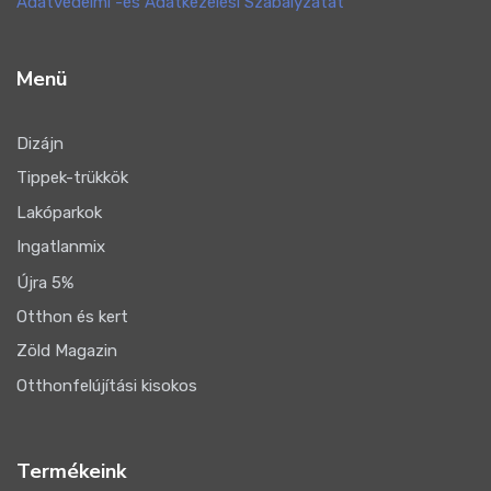
Adatvédelmi -és Adatkezelési Szabályzatát
Menü
Dizájn
Tippek-trükkök
Lakóparkok
Ingatlanmix
Újra 5%
Otthon és kert
Zöld Magazin
Otthonfelújítási kisokos
Termékeink