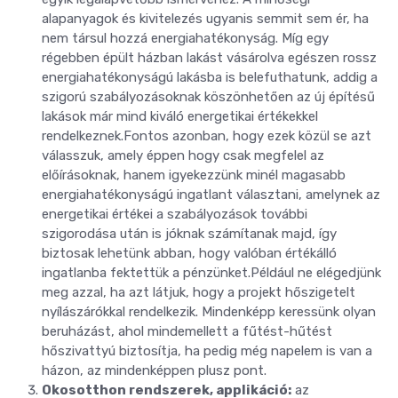
alapanyagok és kivitelezés ugyanis semmit sem ér, ha
nem társul hozzá energiahatékonyság. Míg egy
régebben épült házban lakást vásárolva egészen rossz
energiahatékonyságú lakásba is belefuthatunk, addig a
szigorú szabályozásoknak köszönhetően az új építésű
lakások már mind kiváló energetikai értékekkel
rendelkeznek.Fontos azonban, hogy ezek közül se azt
válasszuk, amely éppen hogy csak megfelel az
előírásoknak, hanem igyekezzünk minél magasabb
energiahatékonyságú ingatlant választani, amelynek az
energetikai értékei a szabályozások további
szigorodása után is jóknak számítanak majd, így
biztosak lehetünk abban, hogy valóban értékálló
ingatlanba fektettük a pénzünket.Például ne elégedjünk
meg azzal, ha azt látjuk, hogy a projekt hőszigetelt
nyílászárókkal rendelkezik. Mindenképp keressünk olyan
beruházást, ahol mindemellett a fűtést-hűtést
hőszivattyú biztosítja, ha pedig még napelem is van a
házon, az mindenképpen plusz pont.
Okosotthon rendszerek, applikáció:
az