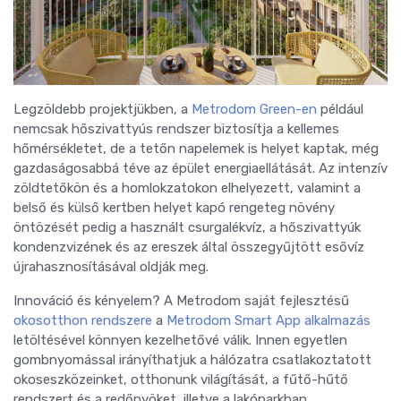
Legzöldebb projektjükben, a
Metrodom Green-en
például
nemcsak hőszivattyús rendszer biztosítja a kellemes
hőmérsékletet, de a tetőn napelemek is helyet kaptak, még
gazdaságosabbá téve az épület energiaellátását. Az intenzív
zöldtetőkön és a homlokzatokon elhelyezett, valamint a
belső és külső kertben helyet kapó rengeteg növény
öntözését pedig a használt csurgalékvíz, a hőszivattyúk
kondenzvizének és az ereszek által összegyűjtött esővíz
újrahasznosításával oldják meg.
Innováció és kényelem? A Metrodom saját fejlesztésű
okosotthon rendszere
a
Metrodom Smart App alkalmazás
letöltésével könnyen kezelhetővé válik. Innen egyetlen
gombnyomással irányíthatjuk a hálózatra csatlakoztatott
okoseszközeinket, otthonunk világítását, a fűtő-hűtő
rendszert és a redőnyöket, illetve a lakóparkban