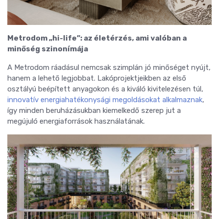
Metrodom „hi-life”: az életérzés, ami valóban a
minőség szinonímája
A Metrodom ráadásul nemcsak szimplán jó minőséget nyújt,
hanem a lehető legjobbat. Lakóprojektjeikben az első
osztályú beépített anyagokon és a kiváló kivitelezésen túl,
innovatív energiahatékonysági megoldásokat alkalmaznak
,
így minden beruházásukban kiemelkedő szerep jut a
megújuló energiaforrások használatának.