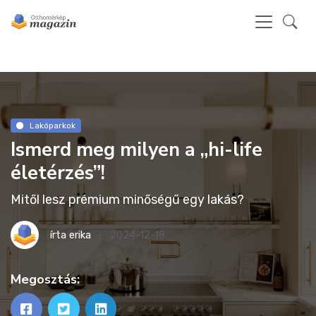
Lakóparkok
Ismerd meg milyen a „hi-life
életérzés”!
Mitől lesz prémium minőségű egy lakás?
írta
erika
2024-12-18
Megosztás: