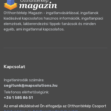
Otthontérkép Magazin - ingatlanvásárlással, ingatlanok
kiadásával kapcsolatos hasznos információk, ingatlanpiaci
elemzések, lakberendezési tippek-tanácsok és minden
egyéb, ami ingatlannal kapcsolatos.
Kapcsolat
Ingatlanirodák számára:
segitunk@mapsolutions.hu
Telefonos elérhetőségünk:
+36 1 585 86 51
Az email elküldésével Ön elfogadja az Otthontérkép Csoport