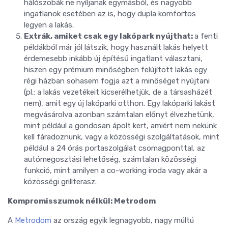
hálószobák ne nyíljanak egymásból, és nagyobb
ingatlanok esetében az is, hogy dupla komfortos
legyen a lakás.
Extrák, amiket csak egy lakópark nyújthat:
a fenti
példákból már jól látszik, hogy használt lakás helyett
érdemesebb inkább új építésű ingatlant választani,
hiszen egy prémium minőségben felújított lakás egy
régi házban sohasem fogja azt a minőséget nyújtani
(pl.: a lakás vezetékeit kicserélhetjük, de a társasházét
nem), amit egy új lakóparki otthon. Egy lakóparki lakást
megvásárolva azonban számtalan előnyt élvezhetünk,
mint például a gondosan ápolt kert, amiért nem nekünk
kell fáradoznunk, vagy a közösségi szolgáltatások, mint
például a 24 órás portaszolgálat csomagponttal, az
autómegosztási lehetőség, számtalan közösségi
funkció, mint amilyen a co-working iroda vagy akár a
közösségi grillterasz.
Kompromisszumok nélkül: Metrodom
A
Metrodom
az ország egyik legnagyobb, nagy múltú