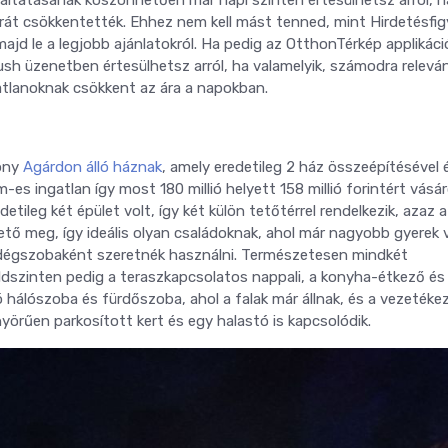
árát csökkentették. Ehhez nem kell mást tenned, mint Hirdetésfig
ajd le a legjobb ajánlatokról. Ha pedig az OtthonTérkép applikáció
push üzenetben értesülhetsz arról, ha valamelyik, számodra relevá
gatlanoknak csökkent az ára a napokban.
dony
Agárdon álló háznak
, amely eredetileg 2 ház összeépítésével 
-es ingatlan így most 180 millió helyett 158 millió forintért vásá
tileg két épület volt, így két külön tetőtérrel rendelkezik, azaz a
ető meg, így ideális olyan családoknak, ahol már nagyobb gyerek 
endégszobaként szeretnék használni. Természetesen mindkét
ldszinten pedig a teraszkapcsolatos nappali, a konyha-étkező és
ró hálószoba és fürdőszoba, ahol a falak már állnak, és a vezetékez
yörűen parkosított kert és egy halastó is kapcsolódik.