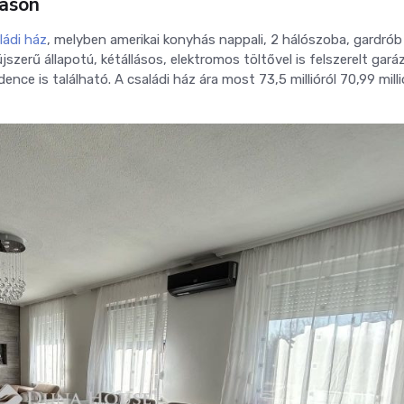
bason
ládi ház
, melyben amerikai konyhás nappali, 2 hálószoba, gardrób
szerű állapotú, kétállásos, elektromos töltővel is felszerelt gará
ence is található. A családi ház ára most 73,5 millióról 70,99 milli