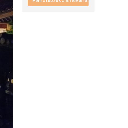
Feliratkozok a hírlevélre!