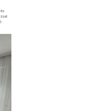
 és
zzsal
ó