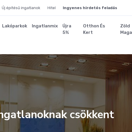
Új építésű ingatlanok
Hitel
Ingyenes hirdetés feladás
Lakóparkok
Ingatlanmix
Újra
Otthon És
Zöld
5%
Kert
Maga
ingatlanoknak csökkent