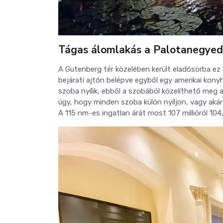
Tágas álomlakás a Palotanegye
A Gutenberg tér közelében került eladósorba ez
bejárati ajtón belépve egyből egy amerikai kon
szoba nyílik, ebből a szobából közelíthető meg 
úgy, hogy minden szoba külön nyíljon, vagy akár
A 115 nm-es ingatlan árát most 107 millióról 104,