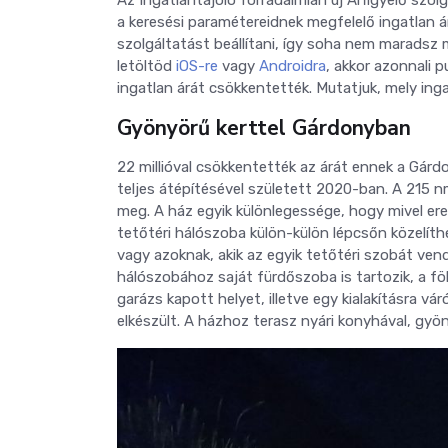
a keresési paramétereidnek megfelelő ingatlan 
szolgáltatást beállítani, így soha nem maradsz m
letöltöd
iOS-re
vagy
Androidra
, akkor azonnali 
ingatlan árát csökkentették. Mutatjuk, mely in
Gyönyörű kerttel Gárdonyban
22 millióval csökkentették az árát ennek a Gár
teljes átépítésével született 2020-ban. A 215 nm
meg. A ház egyik különlegessége, hogy mivel erede
tetőtéri hálószoba külön-külön lépcsőn közelíth
vagy azoknak, akik az egyik tetőtéri szobát v
hálószobához saját fürdőszoba is tartozik, a fö
garázs kapott helyet, illetve egy kialakításra vá
elkészült. A házhoz terasz nyári konyhával, gyön