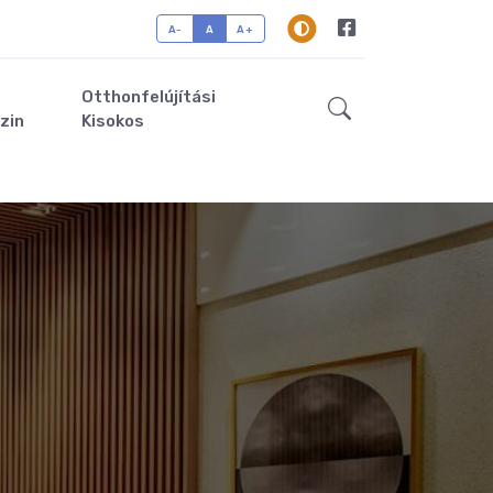
A-
A
A+
Otthonfelújítási
zin
Kisokos