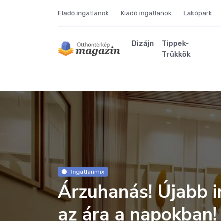
Eladó ingatlanok
Kiadó ingatlanok
Lakópark
Dizájn
Tippek-
Trükkök
Ingatlanmix
Árzuhanás! Újabb 
az ára a napokban!