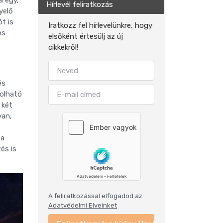
Hírlevél feliratkozás
yelő
t is
Iratkozz fel hírlevelünkre, hogy
ns
elsőként értesülj az új
cikkekről!
és
rolható
 két
van,
 a
és is
A feliratkozással elfogadod az
Adatvédelmi Elveinket