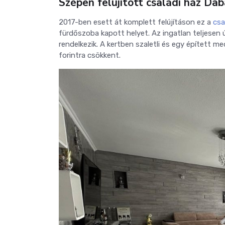
Szépen felújított családi ház Da
2017-ben esett át komplett felújításon ez a
csa
fürdőszoba kapott helyet. Az ingatlan teljesen új
rendelkezik. A kertben szaletli és egy épített med
forintra csökkent.