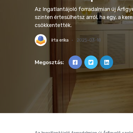
Az Ingatlantájoló forradalmian új Árfig
szinten értesülhetsz arról, ha egy, a ke
csökkentették.
írta
erika
2025-03-18
Megosztás:
Az Ingatlantájoló forradalmian új Árfigyelő szo