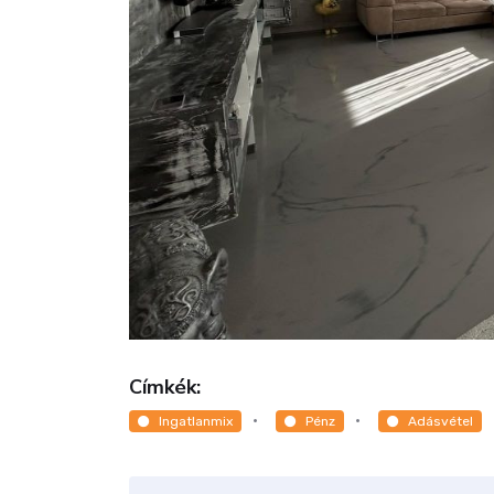
Címkék:
Ingatlanmix
Pénz
Adásvétel