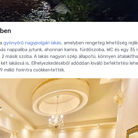
dben
 a
gyönyörű nagypolgári lakás
, amelyben rengeteg lehetőség rejlik
yhás nappaliba jutunk, ahonnan kamra, fürdőszoba, WC és egy 35
a 2 másik szoba. A lakás nagyon szép állapotú, könnyen átalakíth
 két lakássá is. Elhelyezkedéséből adódóan kiváló befektetési leh
9 millió forintra csökkentették.