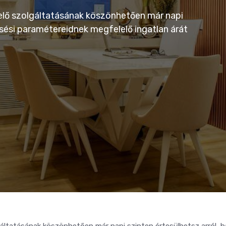
yelő szolgáltatásának köszönhetően már napi
resési paramétereidnek megfelelő ingatlan árát
lgáltatásának köszönhetően már napi szinten értesülhetsz arról, h