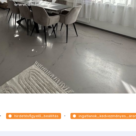
hirdetésfigyelő_beállítás
ingatlanok_kedvezményes_áro