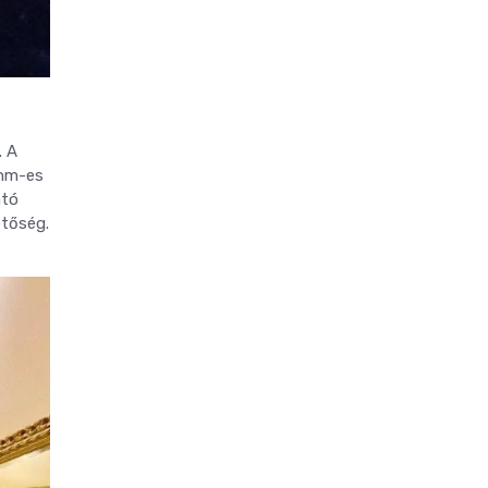
. A
 nm-es
ató
etőség.