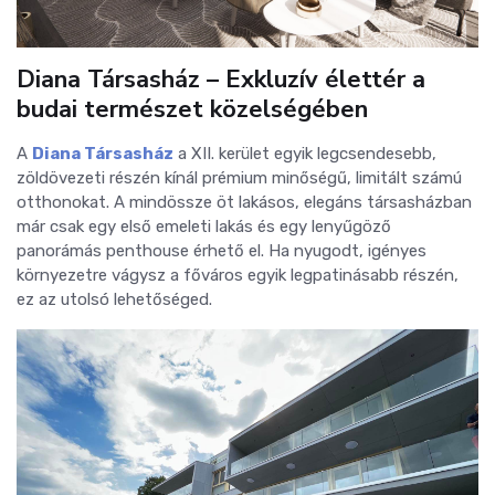
Diana Társasház – Exkluzív élettér a
budai természet közelségében
A
Diana Társasház
a XII. kerület egyik legcsendesebb,
zöldövezeti részén kínál prémium minőségű, limitált számú
otthonokat. A mindössze öt lakásos, elegáns társasházban
már csak egy első emeleti lakás és egy lenyűgöző
panorámás penthouse érhető el. Ha nyugodt, igényes
környezetre vágysz a főváros egyik legpatinásabb részén,
ez az utolsó lehetőséged.