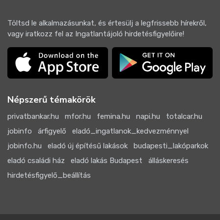
Töltsd le alkalmazásunkat, és értesülj a legfrissebb hírekről,
vagy iratkozz fel az Ingatlantájoló hirdetésfigyelőire!
Népszerű témakörök
privatbankar.hu
mfor.hu
femina.hu
napi.hu
totalcar.hu
jobinfo
árfigyelő
eladó_ingatlanok_kedvezménnyel
jobinfo.hu
eladó új építésű lakások
budapesti_lakóparkok
eladó családi ház
eladó lakás Budapest
álláskeresés
hirdetésfigyelő_beállítás