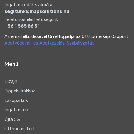
Ingatlanirodák számára:
segitunk@mapsolutions.hu
Telefonos elérhetőségünk:
+36 1 585 86 51
Az email elküldésével Ön elfogadja az Otthontérkép Csoport
Adatvédelmi -és Adatkezelési Szabályzatát
Menü
Dizájn
Tippek-trükkök
Lakóparkok
Ingatlanmix
Újra 5%
Otthon és kert