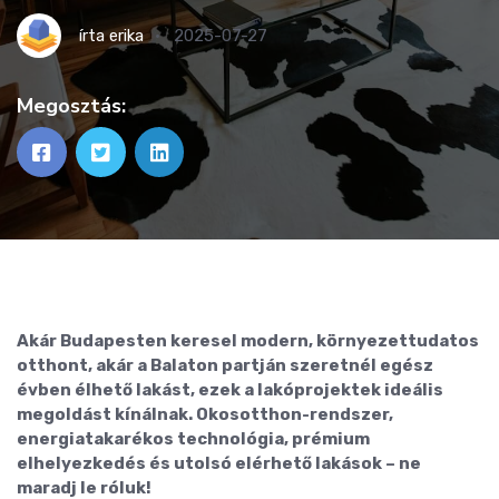
írta
erika
2025-07-27
Megosztás:
Akár Budapesten keresel modern, környezettudatos
otthont, akár a Balaton partján szeretnél egész
évben élhető lakást, ezek a lakóprojektek ideális
megoldást kínálnak. Okosotthon-rendszer,
energiatakarékos technológia, prémium
elhelyezkedés és utolsó elérhető lakások – ne
maradj le róluk!