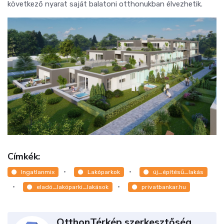
következő nyarat saját balatoni otthonukban élvezhetik.
Címkék:
Ingatlanmix
Lakóparkok
új_építésű_lakás
eladó_lakóparki_lakások
privatbankar.hu
OtthonTérkép szerkesztőség