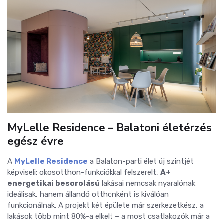
MyLelle Residence – Balatoni életérzés
egész évre
A
MyLelle Residence
a Balaton-parti élet új szintjét
képviseli: okosotthon-funkciókkal felszerelt,
A+
energetikai besorolású
lakásai nemcsak nyaralónak
ideálisak, hanem állandó otthonként is kiválóan
funkcionálnak. A projekt két épülete már szerkezetkész, a
lakások több mint 80%-a elkelt – a most csatlakozók már a