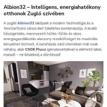
Albion32 – Intelligens, energiahatékony
otthonok Zugló szívében
A zuglói
Albion32
lakópark a modern technológia és a
fenntartható városi élet tökéletes kombinációja. A kiváló
hőszigetelés, mennyezeti hűtés-fűtés és okos
energiagazdálkodás alacsony rezsiköltséget és maximális
kényelmet biztosít. A beruházás záró ütemében már csak
néhány, akár
CSOK Plusz
igénybevételével is elérhető lakás
maradt – ne késlekedj a döntéssel!