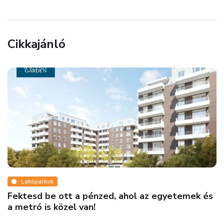
Cikkajánló
óparkok
Tippe
sd be ott a pénzed, ahol az egyetemek és
5 szem
ó is közel van!
lakásv