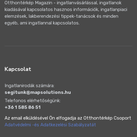
Otthontérkép Magazin - ingatlanvásárlással, ingatlanok
kiadásával kapcsolatos hasznos információk, ingatlanpiaci
elemzések, lakberendezési tippek-tanácsok és minden
egyéb, ami ingatlannal kapcsolatos.
Kapcsolat
Ingatlanirodák számára:
segitunk@mapsolutions.hu
Telefonos elérhetőségünk:
+36 1 585 86 51
Az email elküldésével Ön elfogadja az Otthontérkép Csoport
Adatvédelmi -és Adatkezelési Szabályzatát