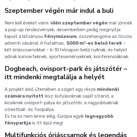
Szeptember végén már indul a buli
Nem kell éveket várni:
idén szeptember végén
már jönnek
a pop-up rendezvények, decemberben pedig megnyitja
kapuit a látványos
Fénymúzeum
, összehangolva az
óbudai
adventi vásárral. A hatalmas,
5000 m²-es belső terek
–
két óriáscsarnokkal – 6-10 hónapon belül nyílnak, és helyet
adnak koncerteknek, sporteseményeknek, konferenciáknak.
Dogbeach, ovisport-park és játszótér –
itt mindenki megtalálja a helyét
A projekt első ütemében a sziget egy része
mindenki
számára nyitott
lesz: kutyásoknak saját strand, a
kicsiknek ovisport-pálya és játszótér, a nagyobbaknak
streetball- és focipálya.
És ha ez nem lenne elég: Európa egyik
legnagyobb
fényparkja
is itt épül meg!
Multifunkciós óriáscsarnok és legendás