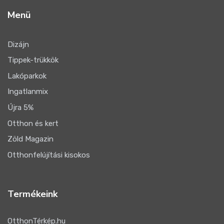
Menü
Dizájn
Tippek-trükkök
Lakóparkok
Ingatlanmix
Újra 5%
Otthon és kert
Zöld Magazin
Otthonfelújítási kisokos
Termékeink
OtthonTérkép.hu