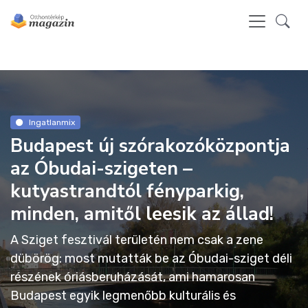
Ingatlanmix
Budapest új szórakozóközpontja
az Óbudai-szigeten –
kutyastrandtól fényparkig,
minden, amitől leesik az állad!
A Sziget fesztivál területén nem csak a zene
dübörög: most mutatták be az Óbudai-sziget déli
részének óriásberuházását, ami hamarosan
Budapest egyik legmenőbb kulturális és