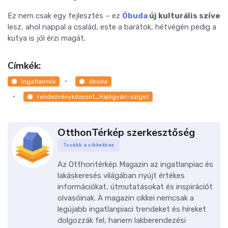
Ez nem csak egy fejlesztés – ez
Óbuda
új kulturális szíve
lesz, ahol nappal a család, este a barátok, hétvégén pedig a
kutya is jól érzi magát.
Címkék:
Ingatlanmix
óbuda
rendezvényközpont_Hajógyári-sziget
OtthonTérkép szerkesztőség
Tovább a cikkekhez
Az Otthontérkép Magazin az ingatlanpiac és
lakáskeresés világában nyújt értékes
információkat, útmutatásokat és inspirációt
olvasóinak. A magazin cikkei nemcsak a
legújabb ingatlanpiaci trendeket és híreket
dolgozzák fel, hanem lakberendezési