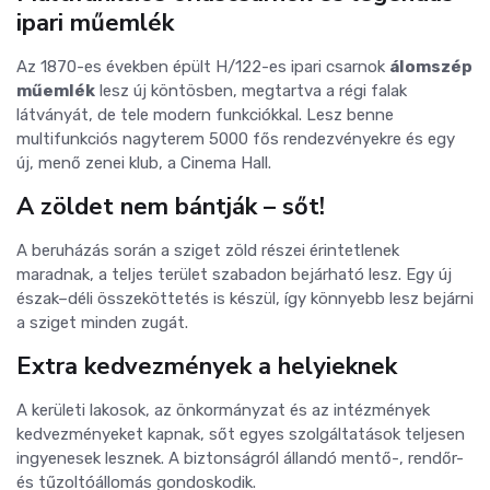
ipari műemlék
Az 1870-es években épült H/122-es ipari csarnok
álomszép
műemlék
lesz új köntösben, megtartva a régi falak
látványát, de tele modern funkciókkal. Lesz benne
multifunkciós nagyterem 5000 fős rendezvényekre és egy
új, menő zenei klub, a Cinema Hall.
A zöldet nem bántják – sőt!
A beruházás során a sziget zöld részei érintetlenek
maradnak, a teljes terület szabadon bejárható lesz. Egy új
észak–déli összeköttetés is készül, így könnyebb lesz bejárni
a sziget minden zugát.
Extra kedvezmények a helyieknek
A kerületi lakosok, az önkormányzat és az intézmények
kedvezményeket kapnak, sőt egyes szolgáltatások teljesen
ingyenesek lesznek. A biztonságról állandó mentő-, rendőr-
és tűzoltóállomás gondoskodik.