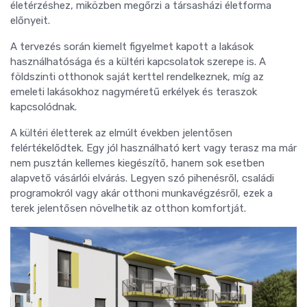
életérzéshez, miközben megőrzi a társasházi életforma
előnyeit.
A tervezés során kiemelt figyelmet kapott a lakások
használhatósága és a kültéri kapcsolatok szerepe is. A
földszinti otthonok saját kerttel rendelkeznek, míg az
emeleti lakásokhoz nagyméretű erkélyek és teraszok
kapcsolódnak.
A kültéri életterek az elmúlt években jelentősen
felértékelődtek. Egy jól használható kert vagy terasz ma már
nem pusztán kellemes kiegészítő, hanem sok esetben
alapvető vásárlói elvárás. Legyen szó pihenésről, családi
programokról vagy akár otthoni munkavégzésről, ezek a
terek jelentősen növelhetik az otthon komfortját.