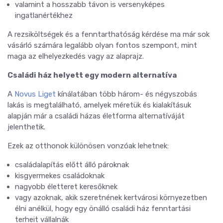
valamint a hosszabb távon is versenyképes
ingatlanértékhez
A rezsiköltségek és a fenntarthatóság kérdése ma már sok
vásárló számára legalább olyan fontos szempont, mint
maga az elhelyezkedés vagy az alaprajz.
Családi ház helyett egy modern alternatíva
A
Novus Liget
kínálatában több három- és négyszobás
lakás is megtalálható, amelyek méretük és kialakításuk
alapján már a családi házas életforma alternatíváját
jelenthetik.
Ezek az otthonok különösen vonzóak lehetnek:
családalapítás előtt álló pároknak
kisgyermekes családoknak
nagyobb életteret keresőknek
vagy azoknak, akik szeretnének kertvárosi környezetben
élni anélkül, hogy egy önálló családi ház fenntartási
terheit vállalnák