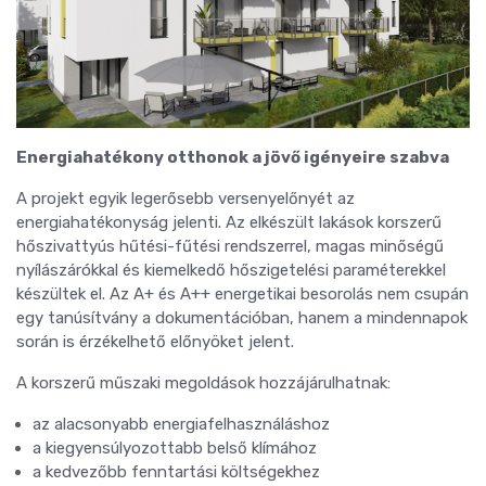
Energiahatékony otthonok a jövő igényeire szabva
A projekt egyik legerősebb versenyelőnyét az
energiahatékonyság jelenti. Az elkészült lakások korszerű
hőszivattyús hűtési-fűtési rendszerrel, magas minőségű
nyílászárókkal és kiemelkedő hőszigetelési paraméterekkel
készültek el. Az A+ és A++ energetikai besorolás nem csupán
egy tanúsítvány a dokumentációban, hanem a mindennapok
során is érzékelhető előnyöket jelent.
A korszerű műszaki megoldások hozzájárulhatnak:
az alacsonyabb energiafelhasználáshoz
a kiegyensúlyozottabb belső klímához
a kedvezőbb fenntartási költségekhez