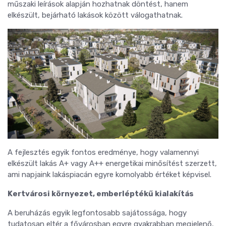
műszaki leírások alapján hozhatnak döntést, hanem
elkészült, bejárható lakások között válogathatnak.
A fejlesztés egyik fontos eredménye, hogy valamennyi
elkészült lakás A+ vagy A++ energetikai minősítést szerzett,
ami napjaink lakáspiacán egyre komolyabb értéket képvisel.
Kertvárosi környezet, emberléptékű kialakítás
A beruházás egyik legfontosabb sajátossága, hogy
tudatosan eltér a fővárosban egyre gyakrabban megjelenő,