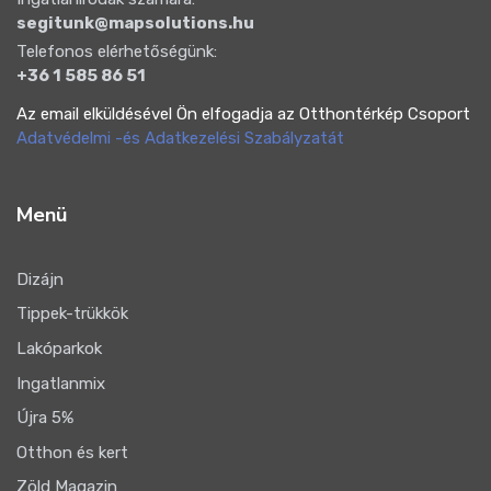
segitunk@mapsolutions.hu
Telefonos elérhetőségünk:
+36 1 585 86 51
Az email elküldésével Ön elfogadja az Otthontérkép Csoport
Adatvédelmi -és Adatkezelési Szabályzatát
Menü
Dizájn
Tippek-trükkök
Lakóparkok
Ingatlanmix
Újra 5%
Otthon és kert
Zöld Magazin