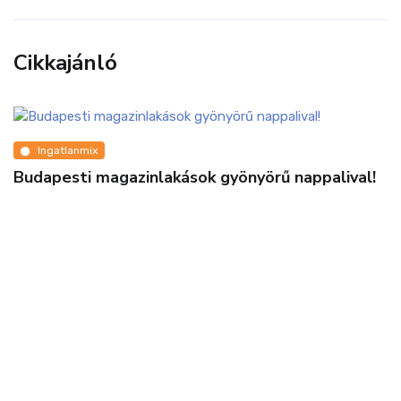
Cikkajánló
Ingatlanmix
Betondzsungel, külváros vagy agglomeráció?
Nem mindegy hogyan döntünk!