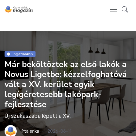
Ingatlanmix
Már beköltöztek az első lakók a
Novus Ligetbe: kézzelfoghatóvá
vált a XV. kerület egyik
legígéretesebb lakópark-
fejlesztése
Új szakaszába lépett a XV.
írta
erika
2026-06-11