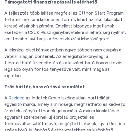
Támogatott finanszírozással is elérhető
A fejlesztés több lakása megfelel az Otthon Start Program
feltételeinek, ami különösen fontos lehet az első lakásukat
kereső vásárlók számára. Emellett bizonyos ingatlanok
esetében a CSOK Plusz igénybevételére is lehetőség nyílhat,
ami tovább javíthatja a finanszírozási lehetőségeket.
A jelenlegi piaci környezetben egyre többen nem csupán a
vételár alapján döntenek. Az energiahatékonyság, a
fenntartható üzemeltetés és a kiszámítható finanszírozás
legalább olyan fontos tényezővé vált, mint maga az
ingatlan.
Erős háttér, hosszú távú szemlélet
A
Rezideo
az Indotek Group lakóingatlan-portfólióját
egyesítő márka, amely a minőségi, megfizethető és kedvező
ár-érték arányú otthonok garanciája. A márka kínálatában
egyaránt szerepelnek új építésű projektek és
funkcióváltással létrejövő, megújított lakások, így a Rezideo
széles körű, különböző élethelyzetekhez és különböző