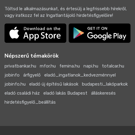
Töltsd le alkalmazásunkat, és értesülj a legfrissebb hírekről,
vagy iratkozz fel az Ingatlantájoló hirdetésfigyelőire!
Népszerű témakörök
privatbankar.hu
mfor.hu
femina.hu
napi.hu
totalcar.hu
jobinfo
árfigyelő
eladó_ingatlanok_kedvezménnyel
jobinfo.hu
eladó új építésű lakások
budapesti_lakóparkok
eladó családi ház
eladó lakás Budapest
álláskeresés
hirdetésfigyelő_beállítás