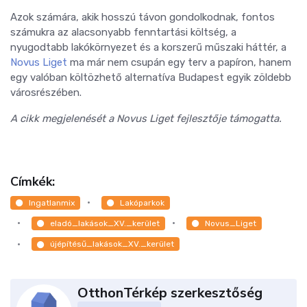
Azok számára, akik hosszú távon gondolkodnak, fontos
számukra az alacsonyabb fenntartási költség, a
nyugodtabb lakókörnyezet és a korszerű műszaki háttér, a
Novus Liget
ma már nem csupán egy terv a papíron, hanem
egy valóban költözhető alternatíva Budapest egyik zöldebb
városrészében.
A cikk megjelenését a Novus Liget fejlesztője támogatta.
Címkék:
Ingatlanmix
Lakóparkok
eladó_lakások_XV._kerület
Novus_Liget
újépítésű_lakások_XV._kerület
OtthonTérkép szerkesztőség