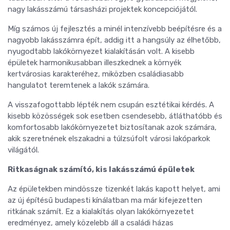
nagy lakásszámú társasházi projektek koncepciójától.
Míg számos új fejlesztés a minél intenzívebb beépítésre és a
nagyobb lakásszámra épít, addig itt a hangsúly az élhetőbb,
nyugodtabb lakókörnyezet kialakításán volt. A kisebb
épületek harmonikusabban illeszkednek a környék
kertvárosias karakteréhez, miközben családiasabb
hangulatot teremtenek a lakók számára.
A visszafogottabb lépték nem csupán esztétikai kérdés. A
kisebb közösségek sok esetben csendesebb, átláthatóbb és
komfortosabb lakókörnyezetet biztosítanak azok számára,
akik szeretnének elszakadni a túlzsúfolt városi lakóparkok
világától.
Ritkaságnak számító, kis lakásszámú épületek
Az épületekben mindössze tizenkét lakás kapott helyet, ami
az új építésű budapesti kínálatban ma már kifejezetten
ritkának számít. Ez a kialakítás olyan lakókörnyezetet
eredményez, amely közelebb áll a családi házas