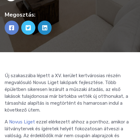
Megosztás:
Új szakaszába lépett a XV. kerület kertvárosias részén
megvalósuló Novus Liget lakópark fejlesztése. Több
épületben sikeresen lezárult a műszaki átadás, az első
lakások tulajdonosai már birtokba vették új otthonukat, a
társasház alapítás is megtörtént és hamarosan indul a
következő ütem.
A
Novus Liget
ezzel elérkezett ahhoz a ponthoz, amikor a
látványtervek és ígéretek helyét fokozatosan átveszi a
valóság. Az érdeklődők már nem csupán alaprajzok és