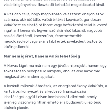
vásárlói igényekhez illeszkedő lakhatási megoldásokat kínál.
A Rezideo célja, hogy megbízható választást kínáljon azok
számára, akik időtálló, valódi értéket képviselő, gondosan
kialakított és élhető otthont vagy befektetési céllal is vonzó
ingatlant keresnek, legyen szó akár első lakásról, nagyobb
családi élettérről, korszerűbb, fenntarthatóbb
megoldásokról vagy akár stabil értéknövekedést biztosító
lakóingatlanról.
Már nem ígéret, hanem valós lehetőség
A Novus Liget ma már nem egy jövőbeni projekt, hanem egy
fokozatosan benépesülő lakópark, ahol az első lakók már
megkezdték mindennapjaikat.
A lezárult műszaki átadások, az energiahatékony kialakítás, a
kertvárosi környezet és a kedvező finanszírozási
lehetőségek együtt olyan kombinációt alkotnak, amely
jelenleg viszonylag ritkán érhető el a budapesti új építésű
lakások piacán.