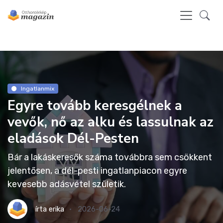
Ingatlanmix
Egyre tovább keresgélnek a
vevők, nő az alku és lassulnak az
eladások Dél-Pesten
Bár a lakáskeresők száma továbbra sem csökkent
jelentősen, a dél-pesti ingatlanpiacon egyre
kevesebb adásvétel születik.
írta
erika
2026-06-24