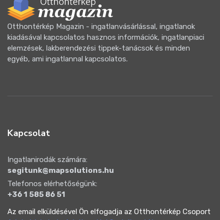
Otthontérkép Magazin - ingatlanvásárlással, ingatlanok
kiadásával kapcsolatos hasznos információk, ingatlanpiaci
elemzések, lakberendezési tippek-tanácsok és minden
egyéb, ami ingatlannal kapcsolatos.
Kapcsolat
Ingatlanirodák számára:
segitunk@mapsolutions.hu
Telefonos elérhetőségünk:
+36 1 585 86 51
Az email elküldésével Ön elfogadja az Otthontérkép Csoport