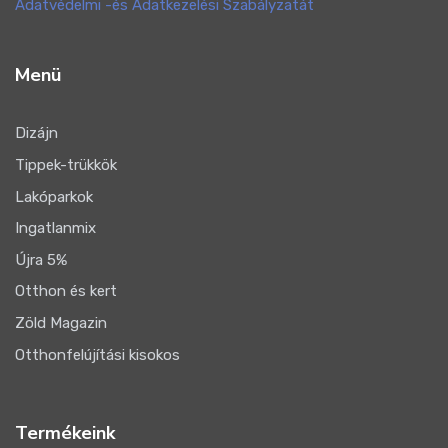
Adatvédelmi -és Adatkezelési Szabályzatát
Menü
Dizájn
Tippek-trükkök
Lakóparkok
Ingatlanmix
Újra 5%
Otthon és kert
Zöld Magazin
Otthonfelújítási kisokos
Termékeink