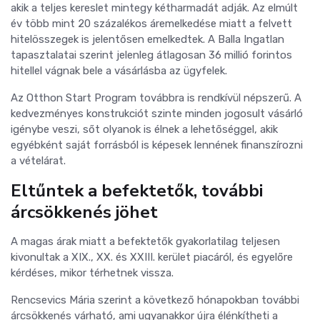
akik a teljes kereslet mintegy kétharmadát adják. Az elmúlt
év több mint 20 százalékos áremelkedése miatt a felvett
hitelösszegek is jelentősen emelkedtek.
A Balla Ingatlan
tapasztalatai szerint jelenleg átlagosan 36 millió forintos
hitellel vágnak bele a vásárlásba az ügyfelek.
Az Otthon Start Program továbbra is rendkívül népszerű. A
kedvezményes konstrukciót szinte minden jogosult vásárló
igénybe veszi, sőt olyanok is élnek a lehetőséggel, akik
egyébként saját forrásból is képesek lennének finanszírozni
a vételárat.
Eltűntek a befektetők, további
árcsökkenés jöhet
A magas árak miatt a befektetők gyakorlatilag teljesen
kivonultak a XIX., XX. és XXIII. kerület piacáról, és egyelőre
kérdéses, mikor térhetnek vissza.
Rencsevics Mária szerint a következő hónapokban további
árcsökkenés várható, ami ugyanakkor újra élénkítheti a