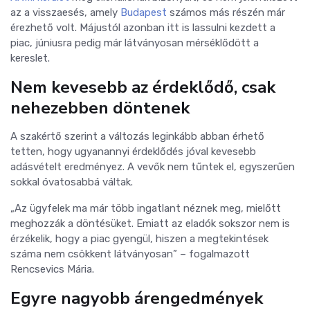
az a visszaesés, amely
Budapest
számos más részén már
érezhető volt. Májustól azonban itt is lassulni kezdett a
piac, júniusra pedig már látványosan mérséklődött a
kereslet.
Nem kevesebb az érdeklődő, csak
nehezebben döntenek
A szakértő szerint a változás leginkább abban érhető
tetten, hogy ugyanannyi érdeklődés jóval kevesebb
adásvételt eredményez. A vevők nem tűntek el, egyszerűen
sokkal óvatosabbá váltak.
„Az ügyfelek ma már több ingatlant néznek meg, mielőtt
meghozzák a döntésüket. Emiatt az eladók sokszor nem is
érzékelik, hogy a piac gyengül, hiszen a megtekintések
száma nem csökkent látványosan” – fogalmazott
Rencsevics Mária.
Egyre nagyobb árengedmények