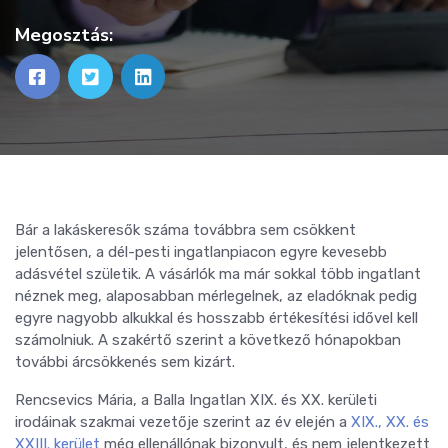
Megosztás:
Bár a lakáskeresők száma továbbra sem csökkent
jelentősen, a dél-pesti ingatlanpiacon egyre kevesebb
adásvétel születik. A vásárlók ma már sokkal több ingatlant
néznek meg, alaposabban mérlegelnek, az eladóknak pedig
egyre nagyobb alkukkal és hosszabb értékesítési idővel kell
számolniuk. A szakértő szerint a következő hónapokban
további árcsökkenés sem kizárt.
Rencsevics Mária, a Balla Ingatlan XIX. és XX. kerületi
irodáinak szakmai vezetője szerint az év elején a
XIX., XX. és
XXIII. kerület
még ellenállónak bizonyult, és nem jelentkezett