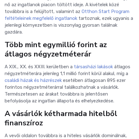
nő az ingatlanok piacon töltött ideje.
A kivételek közé
továbbra is a felújított, valamint az
Otthon Start Program
feltételeinek megfelelő ingatlanok
tartoznak, ezek ugyanis a
jelenlegi környezetben is viszonylag gyorsan találnak
gazdára.
Több mint egymillió forint az
átlagos négyzetméterár
A XIX., XX. és XXIII. kerületben a
társasházi lakások
átlagos
négyzetméterára jelenleg 1,1 millió forint körül alakul, míg a
családi házak és házrészek
esetében átlagosan 895 ezer
forintos négyzetméterárral találkozhatnak a vásárlók.
Természetesen az árakat továbbra is jelentősen
befolyásolja az ingatlan állapota és elhelyezkedése.
A vásárlók kétharmada hitelből
finanszíroz
A vevői oldalon továbbra is a hiteles vásárlók dominálnak,