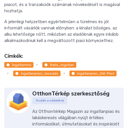
piacot, és a tranzakciók számának növekedését is magával
hozhatja.
A jelenlegi helyzetben egyértelműen a türelmes és jól
informált vásárlók vannak előnyben: a kínálat bőséges, az
alku lehetősége nőtt, miközben az eladóknak egyre inkább
alkalmazkodniuk kell a megváltozott piaci környezethez.
Címkék:
Ingatlanmix
Balla_Ingatlan
ingatlanpiaci_lassulás
ingatlanpiac_Dél-Pest
OtthonTérkép szerkesztőség
Tovább a cikkekhez
Az Otthontérkép Magazin az ingatlanpiac és
lakáskeresés világában nyújt értékes
információkat, útmutatásokat és inspirációt