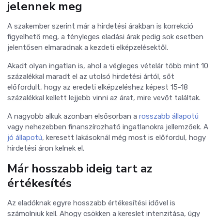
jelennek meg
A szakember szerint már a hirdetési árakban is korrekció
figyelhető meg, a tényleges eladási árak pedig sok esetben
jelentősen elmaradnak a kezdeti elképzelésektől.
Akadt olyan ingatlan is, ahol a végleges vételár több mint 10
százalékkal maradt el az utolsó hirdetési ártól, sőt
előfordult, hogy az eredeti elképzeléshez képest 15-18
százalékkal kellett lejjebb vinni az árat, mire vevőt találtak.
A nagyobb alkuk azonban elsősorban a
rosszabb állapotú
vagy nehezebben finanszírozható ingatlanokra jellemzőek. A
jó állapotú
, keresett lakásoknál még most is előfordul, hogy
hirdetési áron kelnek el.
Már hosszabb ideig tart az
értékesítés
Az eladóknak egyre hosszabb értékesítési idővel is
számolniuk kell. Ahogy csökken a kereslet intenzitása, úgy