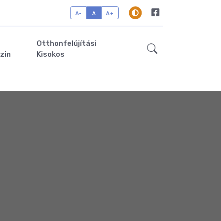
A-
A
A+
Otthonfelújítási
zin
Kisokos