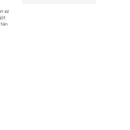
an az
jót
ztán