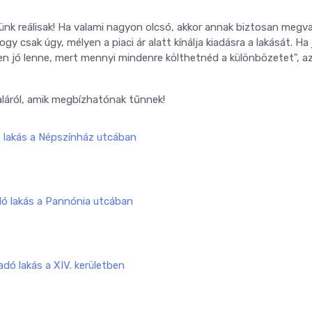
gyünk reálisak! Ha valami nagyon olcsó, akkor annak biztosan megv
y csak úgy, mélyen a piaci ár alatt kínálja kiadásra a lakását. Ha 
lyen jó lenne, mert mennyi mindenre költhetnéd a különbözetet", a
láról, amik megbízhatónak tűnnek!
ó lakás a Népszínház utcában
dó lakás a Pannónia utcában
adó lakás a XIV. kerületben