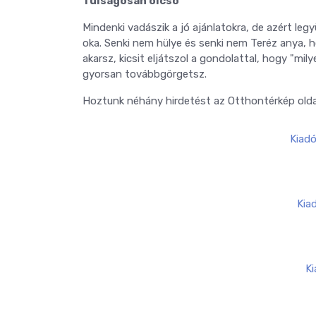
Túlságosan olcsó
Mindenki vadászik a jó ajánlatokra, de azért le
oka. Senki nem hülye és senki nem Teréz anya, hog
akarsz, kicsit eljátszol a gondolattal, hogy "mi
gyorsan továbbgörgetsz.
Hoztunk néhány hirdetést az Otthontérkép olda
Kiad
Kia
Ki