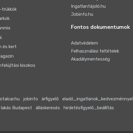
Ingatlantájoló.hu
-trükkök
Jobinfo.hu
arkok
Fontos dokumentumok
anmix
%
Adatvédelem
 és kert
Felhasználási feltételek
agazin
Akadálymentesség
felújítási kisokos
otalcar.hu
jobinfo
árfigyelő
eladó_ingatlanok_kedvezménnyel
 lakás Budapest
álláskeresés
hirdetésfigyelő_beállítás