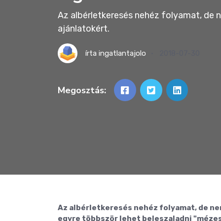
Az albérletkeresés nehéz folyamat, de 
ajánlatokért.
írta
ingatlantajolo
2018-07-30
Megosztás:
Az albérletkeresés nehéz folyamat, de nem
egyre többször lehet beleszaladni "mézes