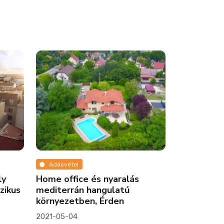
Adásvétel
Lakóparkok
ly
Home office és nyaralás
Egyedi pan
zikus
mediterrán hangulatú
kivitelezé
környezetben, Érden
várja a XII
2021-05-04
2021-12-22