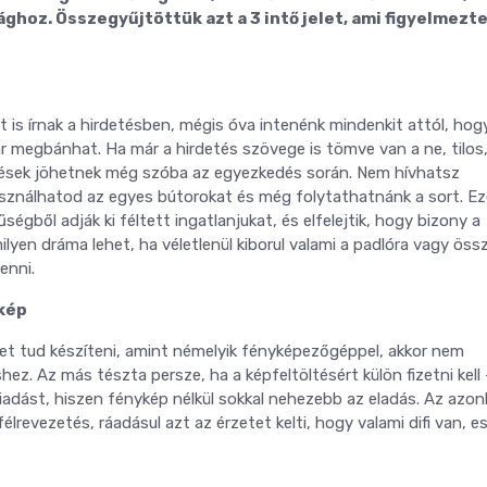
ághoz. Összegyűjtöttük azt a 3 intő jelet, ami figyelmezt
 is írnak a hirdetésben, mégis óva intenénk mindenkit attól, hog
 megbánhat. Ha már a hirdetés szövege is tömve van a ne, tilos
kötések jöhetnek még szóba az egyezkedés során. Nem hívhatsz
sználhatod az egyes bútorokat és még folytathatnánk a sort. Ez
gből adják ki féltett ingatlanjukat, és elfelejtik, hogy bizony a
ilyen dráma lehet, ha véletlenül kiborul valami a padlóra vagy öss
enni.
ukép
pet tud készíteni, amint némelyik fényképezőgéppel, akkor nem
ez. Az más tészta persze, ha a képfeltöltésért külön fizetni kell 
kiadást, hiszen fénykép nélkül sokkal nehezebb az eladás. Az azo
lrevezetés, ráadásul azt az érzetet kelti, hogy valami difi van, e