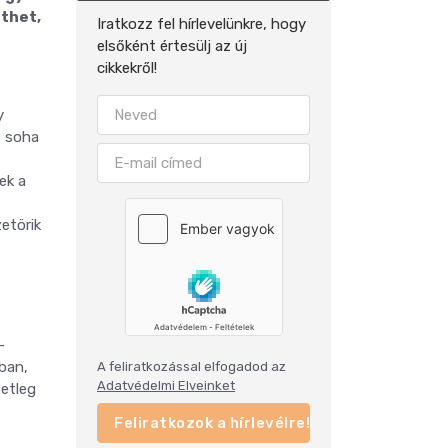
ethet,
Iratkozz fel hírlevelünkre, hogy
elsőként értesülj az új
cikkekről!
y
, soha
ek a
zetörik
-
nban,
A feliratkozással elfogadod az
Adatvédelmi Elveinket
setleg
Feliratkozok a hírlevélre!