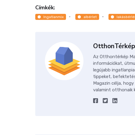
Címkék:
Ingatlanmix
albérlet
lakásbérlé
OtthonTérkép
Az Otthontérkép Mag
információkat, útmu
legújabb ingatlanpia
tippeket, befektetés
Magazin célja, hogy
valamint otthonaik k