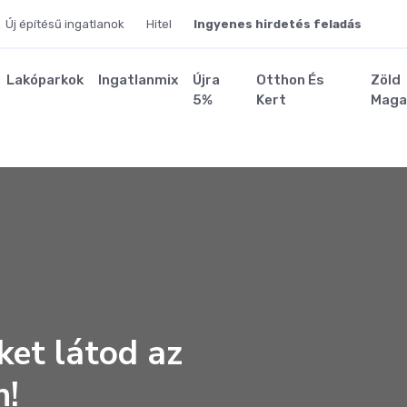
Új építésű ingatlanok
Hitel
Ingyenes hirdetés feladás
Lakóparkok
Ingatlanmix
Újra
Otthon És
Zöld
5%
Kert
Maga
ket látod az
n!