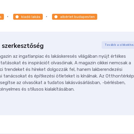
s
kiadó lakás
albérlet budapesten
 szerkesztőség
Tovább a cikkekhe
azin az ingatlanpiac és lakáskeresés világában nyújt értékes
tatásokat és inspirációt olvasóinak. A magazin cikkei nemcsak a
ci trendeket és híreket dolgozzák fel, hanem lakberendezési
i tanácsokat és építkezési ötleteket is kínálnak. Az Otthontérkép
 segítse az olvasókat a tudatos lakásvásárlásban, -bérlésben,
ényelmes és stílusos kialakításában.