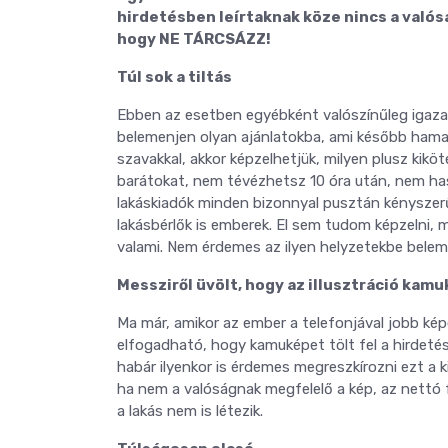
hirdetésben leírtaknak köze nincs a valós
hogy NE TÁRCSÁZZ!
Túl sok a tiltás
Ebben az esetben egyébként valószínűleg igazat
belemenjen olyan ajánlatokba, ami később hamar
szavakkal, akkor képzelhetjük, milyen plusz ki
barátokat, nem tévézhetsz 10 óra után, nem ha
lakáskiadók minden bizonnyal pusztán kényszerűsé
lakásbérlők is emberek. El sem tudom képzelni, m
valami. Nem érdemes az ilyen helyzetekbe belem
Messziről üvölt, hogy az illusztráció kam
Ma már, amikor az ember a telefonjával jobb ké
elfogadható, hogy kamuképet tölt fel a hirdetésh
habár ilyenkor is érdemes megreszkírozni ezt a 
ha nem a valóságnak megfelelő a kép, az nettó fé
a lakás nem is létezik.