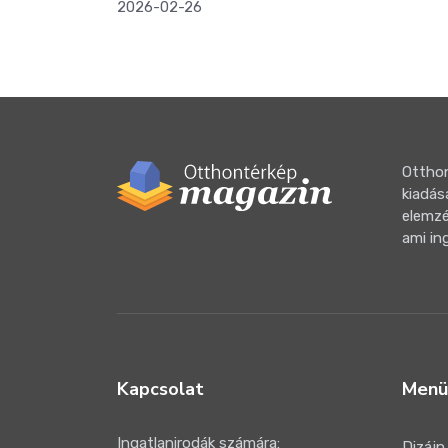
2026-02-26
Otthon
kiadás
elemzé
ami in
Kapcsolat
Menü
Ingatlanirodák számára:
Dizájn