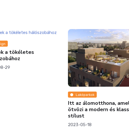
ign
k a tökéletes
szobához
08-29
Lakóparkok
Itt az álomotthona, ame
ötvözi a modern és klass
stílust
2023-05-18