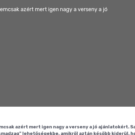
nemcsak azért mert igen nagy a verseny a jó
csak azért mert igen nagy a verseny a jó ajánlatokért. S
madzag" lehetőségekbe, amikről aztán később kiderül, h