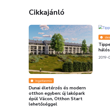
Cikkajánló
des
Tippe
háló
2019-
Ingatlanmix
 a
Dunai életérzés és modern
otthon egyben: új lakópark
épül Vácon, Otthon Start
lehetőséggel