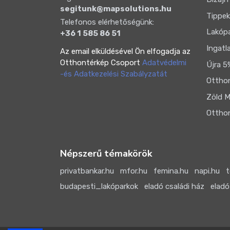
segitunk@mapsolutions.hu
Tippek
Telefonos elérhetőségünk:
Lakóp
+36 1 585 86 51
Ingatl
Az email elküldésével Ön elfogadja az
Otthontérkép Csoport
Adatvédelmi
Újra 5
-és Adatkezelési Szabályzatát
Otthon
Zöld M
Otthon
Népszerű témakörök
privatbankar.hu
mfor.hu
femina.hu
napi.hu
t
budapesti_lakóparkok
eladó családi ház
eladó