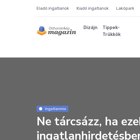
Eladó ingatlanok
Kiadó ingatlanok
Lakópark
Dizájn
Tippek-
Trükkök
Ingatlanmix
Ne tárcsázz, ha eze
ingatlanhirdetésbe