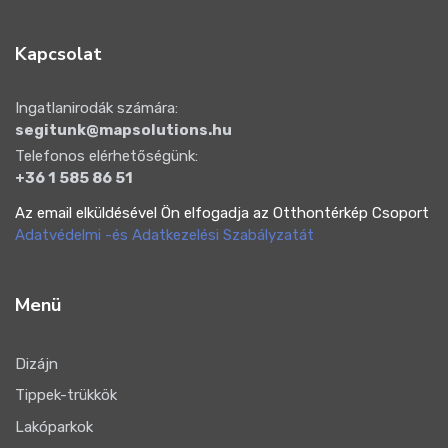
Kapcsolat
Ingatlanirodák számára:
segitunk@mapsolutions.hu
Telefonos elérhetőségünk:
+36 1 585 86 51
Az email elküldésével Ön elfogadja az Otthontérkép Csoport
Adatvédelmi -és Adatkezelési Szabályzatát
Menü
Dizájn
Tippek-trükkök
Lakóparkok