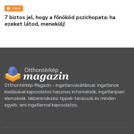
Pénz
jel, hogy a főnököd pszichopata: ha
Az ágazati
tod, menekülj!
de nem fag
Otthontérkép Magazin - ingatlanvásárlással, ingatlanok
kiadásával kapcsolatos hasznos információk, ingatlanpiaci
elemzések, lakberendezési tippek-tanácsok és minden
egyéb, ami ingatlannal kapcsolatos.