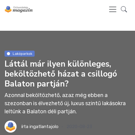
Lakóparkok
Láttál már ilyen különleges,
beköltözhető házat a csillogó
Balaton partján?
Azonnal beköltözhető, azaz még ebben a
szezonban is élvezhető új, luxus szintű lakásokra
leltünk a Balaton déli partján.
írta
ingatlantajolo
2020-08-23