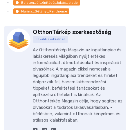
Balaton_új_építésű_lakás_eladó
Marina_Sétány_Penthouse
OtthonTérkép szerkesztőség
Tovább a cikkekhez
Az Otthontérkép Magazin az ingatlanpiac és
lakáskeresés világában nyújt értékes
információkat, útmutatásokat és inspirációt
olvasóinak. A magazin cikkei nemcsak a
legújabb ingatlanpiaci trendeket és híreket
dolgozzák fel, hanem lakberendezési
tippeket, befektetési tanácsokat és
építkezési ötleteket is kínálnak. Az
Otthontérkép Magazin célja, hogy segítse az
olvasókat a tudatos lakásvásárlásban, -
bérlésben, valamint otthonaik kényelmes és
stílusos kialakításában.