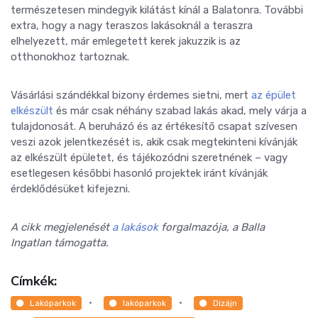
természetesen mindegyik kilátást kínál a Balatonra. További
extra, hogy a nagy teraszos lakásoknál a teraszra
elhelyezett, már emlegetett kerek jakuzzik is az
otthonokhoz tartoznak.
Vásárlási szándékkal bizony érdemes sietni, mert
az épület
elkészült
és már csak néhány szabad lakás akad, mely várja a
tulajdonosát. A beruházó és az értékesítő csapat szívesen
veszi azok jelentkezését is, akik csak megtekinteni kívánják
az elkészült épületet, és tájékozódni szeretnének – vagy
esetlegesen későbbi hasonló projektek iránt kívánják
érdeklődésüket kifejezni.
A cikk megjelenését
a lakások
forgalmazója, a Balla
Ingatlan támogatta.
Címkék:
Lakóparkok
lakóparkok
Dizájn