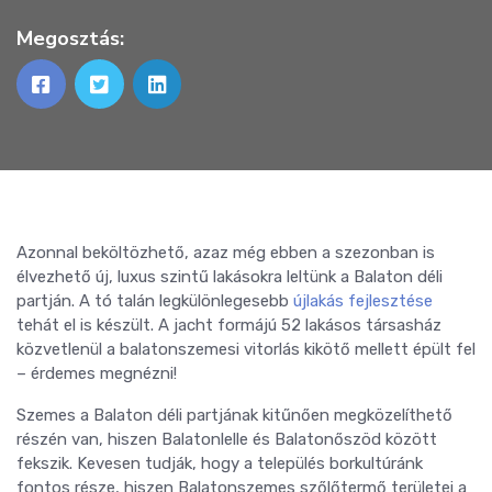
Megosztás:
Azonnal beköltözhető, azaz még ebben a szezonban is
élvezhető új, luxus szintű lakásokra leltünk a Balaton déli
partján. A tó talán legkülönlegesebb
újlakás fejlesztése
tehát el is készült. A jacht formájú 52 lakásos társasház
közvetlenül a balatonszemesi vitorlás kikötő mellett épült fel
– érdemes megnézni!
Szemes a Balaton déli partjának kitűnően megközelíthető
részén van, hiszen Balatonlelle és Balatonőszöd között
fekszik. Kevesen tudják, hogy a település borkultúránk
fontos része, hiszen Balatonszemes szőlőtermő területei a