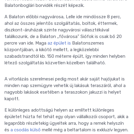
Balatonboglári borvidék részét képezik.
A Balaton előbbi nagyvárosa, Lelle ide mindössze 8 perc,
ahol az összes jelentős szolgáltatás, boltok, éttermek,
diszkont-áruházak szinte nagyvárosi választékával
találkozunk, de a Balaton „fővárosa” Siófok is csak bő 20
percre van ide. Maga
az épület is
Balatonszemes
központjában, a kikötő mellett, a legközelebbi
szabadstrandtól kb. 150 méterre épült, így minden helyben
létező szolgáltatás közvetlen közelben található.
A vitorlázás szerelmesei pedig most akár saját hajójukat is
minden nap szemügyre vehetik új lakásuk teraszáról, ahol a
nagyobb lakások esetében a teraszokon jakuzzi is helyet
kapott.
E különleges adottságú helyen az említett különleges
épületet húzta fel tehát egy olyan vállalkozói csoport, akik a
legapróbb részletekig ügyeltek arra, hogy a remek helyszín
és
a csodás külső
mellé még a beltartalom is exkluzív legyen.