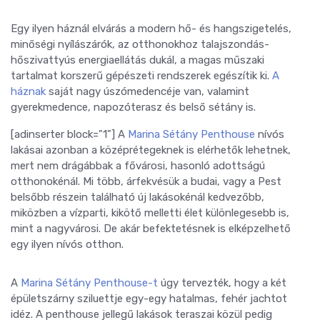
Egy ilyen háznál elvárás a modern hő- és hangszigetelés,
minőségi nyílászárók, az otthonokhoz talajszondás-
hőszivattyús energiaellátás dukál, a magas műszaki
tartalmat korszerű gépészeti rendszerek egészítik ki.
A
háznak
saját nagy úszómedencéje van, valamint
gyerekmedence, napozóterasz és belső sétány is.
[adinserter block="1"] A
Marina Sétány Penthouse
nívós
lakásai azonban a középrétegeknek is elérhetők lehetnek,
mert nem drágábbak a fővárosi, hasonló adottságú
otthonokénál. Mi több, árfekvésük a budai, vagy a Pest
belsőbb részein található új lakásokénál kedvezőbb,
miközben a vízparti, kikötő melletti élet különlegesebb is,
mint a nagyvárosi. De akár befektetésnek is elképzelhető
egy ilyen nívós otthon.
A
Marina Sétány Penthouse-t
úgy tervezték, hogy a két
épületszárny sziluettje egy-egy hatalmas, fehér jachtot
idéz. A penthouse jellegű lakások teraszai közül pedig