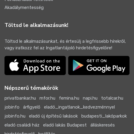
Akadálymentesség
Töltsd le alkalmazásunk!
Töltsd le alkalmazásunkat, és értesülj a legfrissebb hírekről,
vagy iratkozz fel az Ingatlantájoló hirdetésfigyelőire!
Népszerű témakörök
privatbankar.hu
mfor.hu
femina.hu
napi.hu
totalcar.hu
jobinfo
árfigyelő
eladó_ingatlanok_kedvezménnyel
jobinfo.hu
eladó új építésű lakások
budapesti_lakóparkok
eladó családi ház
eladó lakás Budapest
álláskeresés
hirdetésfigyelő_beállítás