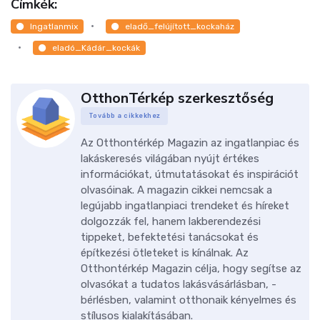
Címkék:
Ingatlanmix
eladő_felújított_kockaház
eladó_Kádár_kockák
OtthonTérkép szerkesztőség
Tovább a cikkekhez
Az Otthontérkép Magazin az ingatlanpiac és
lakáskeresés világában nyújt értékes
információkat, útmutatásokat és inspirációt
olvasóinak. A magazin cikkei nemcsak a
legújabb ingatlanpiaci trendeket és híreket
dolgozzák fel, hanem lakberendezési
tippeket, befektetési tanácsokat és
építkezési ötleteket is kínálnak. Az
Otthontérkép Magazin célja, hogy segítse az
olvasókat a tudatos lakásvásárlásban, -
bérlésben, valamint otthonaik kényelmes és
stílusos kialakításában.