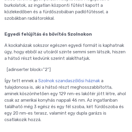
burkolatok, az ingatlan központi fűtést kapott a
közlekedőben és a fürdőszobában padlófűtéssel, a
szobákban radiátorokkal.
Egyedi felújítás és bővítés Szolnokon
A kockaházak sokszor egészen egyedi formát is kaphatnak
úgy, hogy ebből az utcáról szinte semmi sem látszik, hiszen
a hátsó részt kedvünk szerint alakíthatjuk.
[adinserter block="2"]
Így tett ennek a
Szolnok szandaszőlősi háznak
a
tulajdonosa is, aki a hátsó részt meghosszabbította,
aminek köszönhetően egy 129 nm-es lakótér jött létre, ahol
csak az amerikai konyhás nappali 46 nm. Az ingatlanban
található még 3 egész és egy fél szoba, két fürdőszoba és
egy 20 nm-es terasz, valamint egy dupla garázs is
csatlakozik hozzá.