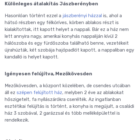
Különleges átalakítás Jászberényben
Hasonlóan történt ezzel a
jászberényi házzal
is, ahol a
hátsó részben egy félköríves, körben ablakos részt is
kialakítottak, itt kapott helyet a nappali. Bár ez a ház nem
lett annyira nagy, amerikai konyhás nappaliján kívül 2
hálószoba és egy fürdőszoba található benne, vezetékeit
újrahúzták, két szobája hajópadlót kapott, a nappaliban egy
kandalló is helyet kapott.
Igényesen felújítva, Mezőkövesden
Mezőkövesden, a központ közelében, de csendes utcában
áll ez
szépen felújított ház
, melyben 2 éve az ablakokat
hőszigetelt, fa nyílászárókra cserélték. Az ingatlanban
esztétikai felújítás is történt, a konyha is megújult, a családi
ház 3 szobával, 2 garázzsal és több melléképülettel is
rendelkezik.