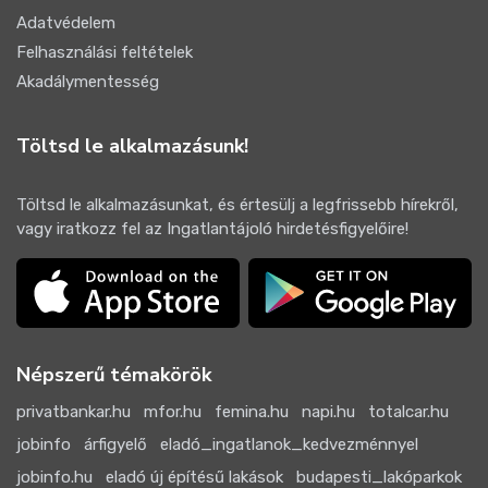
Adatvédelem
Felhasználási feltételek
Akadálymentesség
Töltsd le alkalmazásunk!
Töltsd le alkalmazásunkat, és értesülj a legfrissebb hírekről,
vagy iratkozz fel az Ingatlantájoló hirdetésfigyelőire!
Népszerű témakörök
privatbankar.hu
mfor.hu
femina.hu
napi.hu
totalcar.hu
jobinfo
árfigyelő
eladó_ingatlanok_kedvezménnyel
jobinfo.hu
eladó új építésű lakások
budapesti_lakóparkok