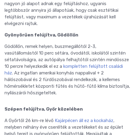
nagyon jó alapot adnak egy felújításhoz, ugyanis
legtöbbször annyira jó állapotúak, hogy csak esztétikai
felújítást, vagy maximum a vezetékek újrahúzását kell
elvégezni rajtuk.
Gyönyörűen felújítva, Gödöllőn
Gödöllőn, remek helyen, buszmegállótól 2-3,
vasútállomástól 10 perc sétára, óvodától, iskolától szintén
sétatávolságra, az autópálya felhajtótól szintén mindössze
10 percre helyezkedik el ez a
kompletten felújított családi
ház
. Az ingatlan amerikai konyhás nappalival + 2
hálószobával és 2 fürdőszobával rendelkezik, a kellemes
hőmérsékletet központi fűtés és hűtő-fűtő klíma biztosítja,
nyílászárói hőszigeteltek.
Szépen felújítva, Győr közelében
A Győrtől 26 km-re lévő
Kajárpécen áll ez a kockaház
,
melyben néhány éve cserélték a vezetékeket és az épület
belső tereit is gyönyörűen felújították. Megújultak a