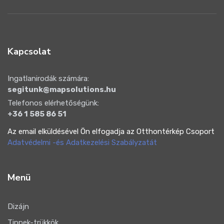
Kapcsolat
Ingatlanirodák számára:
segitunk@mapsolutions.hu
Telefonos elérhetőségünk:
+36 1 585 86 51
Az email elküldésével Ön elfogadja az Otthontérkép Csoport
Adatvédelmi -és Adatkezelési Szabályzatát
Menü
Dizájn
Tippek-trükkök