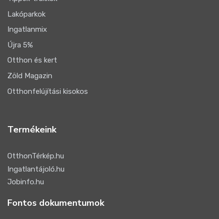
Lakóparkok
Ingatlanmix
Újra 5%
Otthon és kert
Zöld Magazin
Otthonfelújítási kisokos
Termékeink
OtthonTérkép.hu
Ingatlantájoló.hu
Jobinfo.hu
Fontos dokumentumok