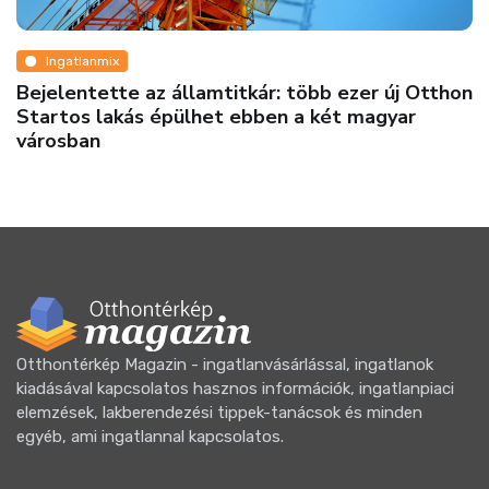
Dizájn
az államtitkár: több ezer új Otthon
Belső kétszint
s épülhet ebben a két magyar
lépcsőkorláto
Otthontérkép Magazin - ingatlanvásárlással, ingatlanok
kiadásával kapcsolatos hasznos információk, ingatlanpiaci
elemzések, lakberendezési tippek-tanácsok és minden
egyéb, ami ingatlannal kapcsolatos.