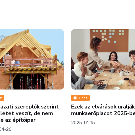
z
Pénz
azati szereplők szerint
Ezek az elvárások uralják
letet veszít, de nem
munkaerőpiacot 2025-be
le az építőipar
2025-01-15
04-26