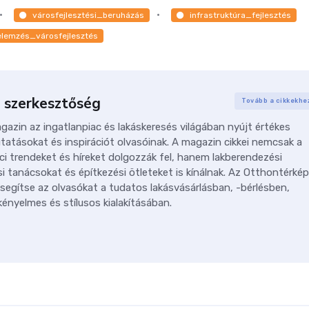
városfejlesztési_beruházás
infrastruktúra_fejlesztés
elemzés_városfejlesztés
 szerkesztőség
Tovább a cikkekhe
azin az ingatlanpiac és lakáskeresés világában nyújt értékes
tatásokat és inspirációt olvasóinak. A magazin cikkei nemcsak a
ci trendeket és híreket dolgozzák fel, hanem lakberendezési
i tanácsokat és építkezési ötleteket is kínálnak. Az Otthontérkép
 segítse az olvasókat a tudatos lakásvásárlásban, -bérlésben,
ényelmes és stílusos kialakításában.