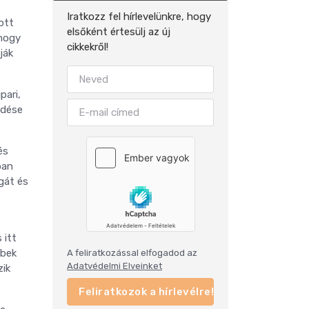
Iratkozz fel hírlevelünkre, hogy
ott
elsőként értesülj az új
 hogy
cikkekről!
ják
pari,
edése
és
ban
gát és
 itt
bbek
A feliratkozással elfogadod az
Adatvédelmi Elveinket
zik
Feliratkozok a hírlevélre!