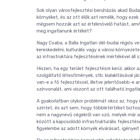
Sok olyan városfejlesztési beruházás akad Bud
környéket, és az ott élők azt remélik, hogy eze
mégsem hozzák azt az értéknövelő hatást, amit 
meg ingatlanunk értékét?
Nagy Csaba, a Balla Ingatlan dél-budai régiós ve
kereskedelmi, kulturális vagy a városi környezet
az infrastruktúra fejlesztésének mértékével áll
Hiszen, ha egy terület fejlesztésre kerül, akkor a
szolgáltató létesítmények, stb. kialakításával já
van-e a fő fejlesztéssel, illetve jelentősebb-e 
színvonalát, ami viszont az ott található ingatl
A gyakorlatban olykor problémát okoz az, hogy e
szintet, és azt sem, hogy többletértéket biztos
nem a nagynevű cégekről van szó, melyek már a p
között a kapcsolódó infrastrukturális fejleszt
figyelembe az adott környék elvárásait, igényeit