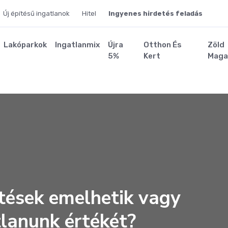
Új építésű ingatlanok
Hitel
Ingyenes hirdetés feladás
Lakóparkok
Ingatlanmix
Újra
Otthon És
Zöld
5%
Kert
Maga
ztések emelhetik vagy
tlanunk értékét?