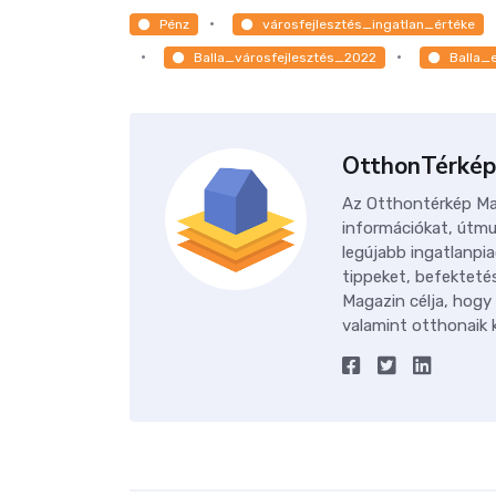
Pénz
városfejlesztés_ingatlan_értéke
Balla_városfejlesztés_2022
Balla_
OtthonTérkép
Az Otthontérkép Mag
információkat, útmu
legújabb ingatlanpia
tippeket, befektetés
Magazin célja, hogy
valamint otthonaik k