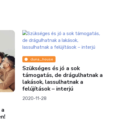
duna_house
Szükséges és jó a sok
támogatás, de drágulhatnak a
lakások, lassulhatnak a
felújítások – interjú
2020-11-28
Ingatlanmi
 a
„Életmentő
n!
építőiparn
Start lehe
megmentőj