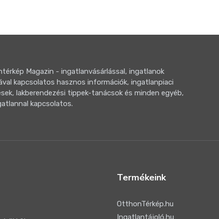
térkép Magazin - ingatlanvásárlással, ingatlanok
ával kapcsolatos hasznos információk, ingatlanpiaci
sek, lakberendezési tippek-tanácsok és minden egyéb,
gatlannal kapcsolatos.
Termékeink
OtthonTérkép.hu
Ingatlantájoló.hu