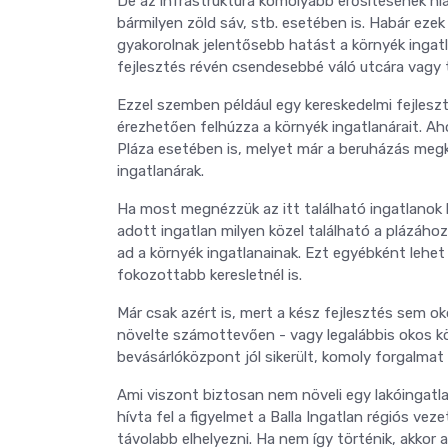
De az infrastruktúra komolyabb erősítésének hiá
bármilyen zöld sáv, stb. esetében is. Habár eze
gyakorolnak jelentősebb hatást a környék ingatla
fejlesztés révén csendesebbé váló utcára vagy t
Ezzel szemben például egy kereskedelmi fejlesz
érezhetően felhúzza a környék ingatlanárait. Aho
Pláza esetében is, melyet már a beruházás megk
ingatlanárak.
Ha most megnézzük az itt található ingatlanok 
adott ingatlan milyen közel található a plázáho
ad a környék ingatlanainak. Ezt egyébként lehet é
fokozottabb keresletnél is.
Már csak azért is, mert a kész fejlesztés sem 
növelte számottevően - vagy legalábbis okos k
bevásárlóközpont jól sikerült, komoly forgalmat 
Ami viszont biztosan nem növeli egy lakóingatlan
hívta fel a figyelmet a Balla Ingatlan régiós ve
távolabb elhelyezni. Ha nem így történik, akkor 