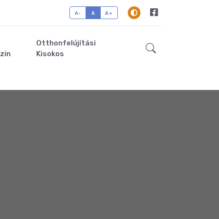
A-
A
A+
Otthonfelújítási
zin
Kisokos