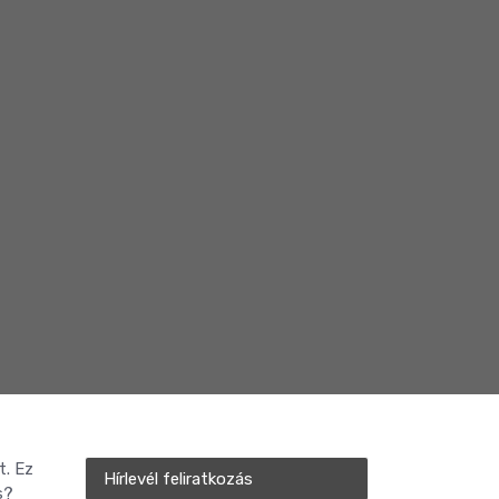
t. Ez
Hírlevél feliratkozás
s?