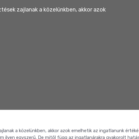
ztések zajlanak a közelünkben, akkor azok
ajlanak a közelünkben, akkor azok emelhetik az ingatlanunk értéké
m ilyen egyszerű. De mitől függ az ingatlanárakra gyakorolt hatá