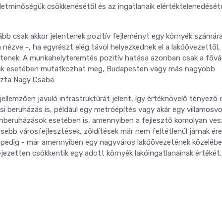
életminőségük csökkenésétől és az ingatlanaik elértéktelenedésétő
kább csak akkor jelentenek pozitív fejleményt egy környék számára
 nézve -, ha egyrészt elég távol helyezkednek el a lakóövezettől,
enek. A munkahelyteremtés pozitív hatása azonban csak a fővá
ések esetében mutatkozhat meg, Budapesten vagy más nagyobb
ozta Nagy Csaba
jellemzően javuló infrastruktúrát jelent, így értéknövelő tényező 
 beruházás is, például egy metróépítés vagy akár egy villamosvo
beruházások esetében is, amennyiben a fejlesztő komolyan vesz
kisebb városfejlesztések, zöldítések már nem feltétlenül járnak ér
ok pedig - már amennyiben egy nagyváros lakóövezetének közeléb
ejezetten csökkentik egy adott környék lakóingatlanainak értékét.