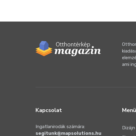
Otthon
kiadás
elemzé
ami in
Kapcsolat
Menü
Ingatlanirodák számára:
Dizájn
segitunk@mapsolutions.hu