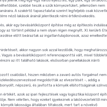
nya jelenik meg egy-egy városfejlesztés, egy park, egy sétálóutc
k élhetőbbé, szebbé teszik a szűk környezetüket, jellemzően nem
náraira. A szakértő tapasztalatai szerint legfeljebb csak közvetl
érre néző lakások árainál jelentkezik némi értéknövekedés.
tés, akár egy bevásárlóközpont építése még az építkezés indulása
gy az történt például a nem olyan régen megnyílt, XI. kerületi Et
ezdése előtt beáraztak az ingatlantulajdonosok, azaz emelkedte
hirdetéseit, akkor nagyon sok azzal kezdődik, hogy meghatározza
z. Vagyis a bevásárlóközpont referenciaponttá vált, mivel többlet
rezni az itt található lakások, elsősorban panellakások iránti
okozott csalódást, hiszen miközben a zavaró autós forgalmat nem
özlekedésszervezéssel megoldották az elvezetését -, addig a
bonyolít, népszerű, és javította a környék ellátottságának színvo
 értékét, azok az ipari fejlesztések vagy logisztikai központ épít
zetője. Nem véletlen, hogy ezeket igyekeznek a lakóövezetektől min
a környék lakossága általában tiltakozik, mert tart a növekvő