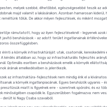
apesten, melyek szebbé, élhetőbbé, egészségesebbé teszik az ad
k dobnak majd valamit a lakásárakon. Azonban hamarosan kiderül,
reméltünk tőlük. De akkor milyen fejlesztések, és miként mozgat
zetője rámutatott, hogy az ilyen fejlesztéseknél - legyenek azok i
et javító beruházások - az adott terület ingatlanainak értéknövek
 szoros összefüggésben.
z érinti a környék infrastruktúráját: utak, csatornák, kereskedelmi 
r. A kérdés általában az, hogy az infrastrukturális fejlesztés arány
annál. Optimális esetben a beruházások emelik a környék ellátottsá
anok árának emelkedésében is jelentkezik.
zek az infrastruktúra-fejlesztések nem mindig érik el a kívánatos
ítsanak a környék ingatlanpiacának. Egyes beruházók ugyanis - és
resztízsük miatt is figyelnek erre - szeretnek spórolni, és ez tö
ések minőségében csapódik le. Egyszerűbben fogalmazva: nem ves
 - derült ki Nagy Csaba szavaiból.