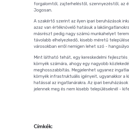
forgalomtól, zajterheléstől, szennyezéstől, az 
Jogosan.
A szakértő szerint az ilyen ipari beruházások in
azaz van értéknövelő hatásuk a lakóingatlanokra
másrészt pedig nagy számú munkahelyet teremt
távolabb elhelyezkedő, kisebb méretű települ
városokban erről nemigen lehet szó - hangsúly
Mint látható tehát, egy kereskedelmi fejlesztés 
környék számára, ahogy egy nagyobb közlekedési
meghosszabbítás. Megjelenhet ugyanez ingatlan
környék infrastruktuális igényeit, ugyanakkor a 
hatással az ingatlanárakra. Az ipari beruházás
jelennek meg és nem kisebb településeknél - kif
Címkék: