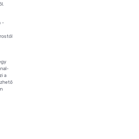
l.
 -
rostól
egy
nal-
i a
ezhető
en