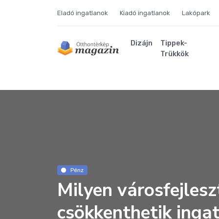
Eladó ingatlanok
Kiadó ingatlanok
Lakópark
Dizájn
Tippek-
Trükkök
Pénz
Milyen városfejles
csökkenthetik inga