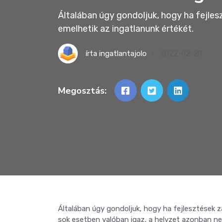
Általában úgy gondoljuk, hogy ha fejles
emelhetik az ingatlanunk értékét.
írta
ingatlantajolo
2022-02-28
Megosztás:
Általában úgy gondoljuk, hogy ha fejlesztések z
sok esetben valóban igaz, a helyzet azonban ne