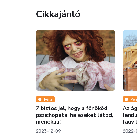
Cikkajánló
Pénz
Pén
orámás,
7 biztos jel, hogy a főnököd
Az ág
pszichopata: ha ezeket látod,
lendü
menekülj!
fagy 
2023-12-09
2022-