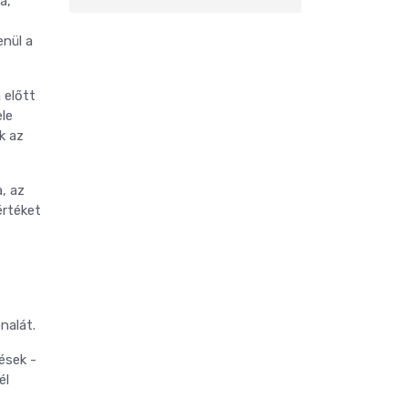
a,
enül a
 előtt
ele
k az
, az
értéket
nalát.
ések -
él