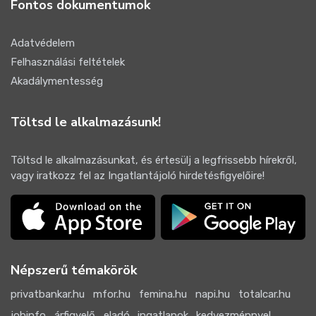
Fontos dokumentumok
Adatvédelem
Felhasználási feltételek
Akadálymentesség
Töltsd le alkalmazásunk!
Töltsd le alkalmazásunkat, és értesülj a legfrissebb hírekről,
vagy iratkozz fel az Ingatlantájoló hirdetésfigyelőire!
Népszerű témakörök
privatbankar.hu
mfor.hu
femina.hu
napi.hu
totalcar.hu
jobinfo
árfigyelő
eladó_ingatlanok_kedvezménnyel