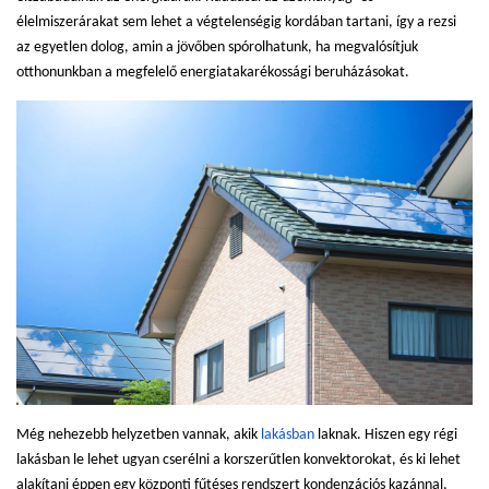
élelmiszerárakat sem lehet a végtelenségig kordában tartani, így a rezsi
az egyetlen dolog, amin a jövőben spórolhatunk, ha megvalósítjuk
otthonunkban a megfelelő energiatakarékossági beruházásokat.
Még nehezebb helyzetben vannak, akik
lakásban
laknak. Hiszen egy régi
lakásban le lehet ugyan cserélni a korszerűtlen konvektorokat, és ki lehet
alakítani éppen egy központi fűtéses rendszert kondenzációs kazánnal,