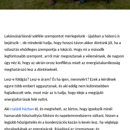
Lakásvásárlásnál sokféle szempontot mérlegelünk - újabban a háború is
bejátszik -, de mindenki tudja, hogy hosszú távon akkor döntünk jól, ha a
választás elsődleges szempontja a lokáció. Hogy mi a második
legfontosabb szempont, arról már megoszlanak a vélemények, de nagyon
úgy néz ki, hogy az ukrán-orosz konfliktus miatt az energiatakarékosság
meghatározó lesz a döntéseknél.
Lesz-e földgáz? Lesz-e áram? És ha igen, mennyiért? Ezek a kérdések
egyre több embert aggasztanak, és aki eddig nem különösebben
foglalkozott vele, most már az is tudja, hogy ideje a megújuló
energiaforrások felé nyitni.
Aki
családi házban
él, és megteheti, az biztos, hogy igyekszik minél
hamarabb hőszivattyús fűtésre és napelemrendszerre váltani, hiszen a
legjobb hőszigetelés és a kondenzációs kazán is kevés lesz, ha végképp
elszabadulnak az energiaárak. Ráadásul az üzemanyag- és