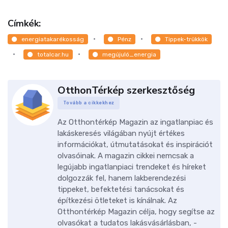
Címkék:
energiatakarékosság
Pénz
Tippek-trükkök
totalcar.hu
megújuló_energia
OtthonTérkép szerkesztőség
Tovább a cikkekhez
Az Otthontérkép Magazin az ingatlanpiac és
lakáskeresés világában nyújt értékes
információkat, útmutatásokat és inspirációt
olvasóinak. A magazin cikkei nemcsak a
legújabb ingatlanpiaci trendeket és híreket
dolgozzák fel, hanem lakberendezési
tippeket, befektetési tanácsokat és
építkezési ötleteket is kínálnak. Az
Otthontérkép Magazin célja, hogy segítse az
olvasókat a tudatos lakásvásárlásban, -