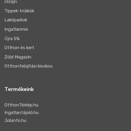
Dizájn
Tippek-trükkök
Lakóparkok
Ingatlanmix
Újra 5%
Otthon és kert
Zöld Magazin
Otthonfelújítási kisokos
Termékeink
OtthonTérkép.hu
Ingatlantájoló.hu
Jobinfo.hu