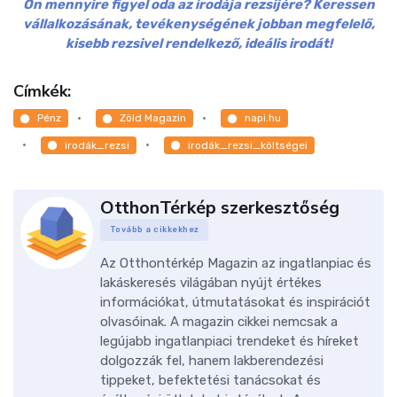
Ön mennyire figyel oda az irodája rezsijére? Keressen
vállalkozásának, tevékenységének jobban megfelelő,
kisebb rezsivel rendelkező, ideális irodát!
Címkék:
Pénz
Zöld Magazin
napi.hu
irodák_rezsi
irodák_rezsi_költségei
OtthonTérkép szerkesztőség
Tovább a cikkekhez
Az Otthontérkép Magazin az ingatlanpiac és
lakáskeresés világában nyújt értékes
információkat, útmutatásokat és inspirációt
olvasóinak. A magazin cikkei nemcsak a
legújabb ingatlanpiaci trendeket és híreket
dolgozzák fel, hanem lakberendezési
tippeket, befektetési tanácsokat és