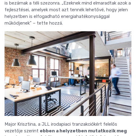
is bezárnak a téli szezonra. „Ezeknek mind elmaradtak azok a
fejlesztései, amelyek most azt tennék lehetővé, hogy jelen
helyzetben is elfogadható energiahatékonysággal
működjenek” – tette hozzá.
Major Krisztina, a JLL irodapiaci tranzakciókért felelős
vezetője szerint
ebben a helyzetben mutatkozik meg