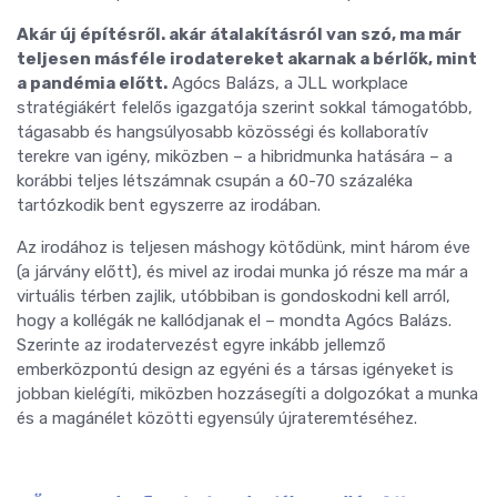
Akár új építésről. akár átalakításról van szó, ma már
teljesen másféle irodatereket akarnak a bérlők, mint
a pandémia előtt.
Agócs Balázs, a JLL workplace
stratégiákért felelős igazgatója szerint sokkal támogatóbb,
tágasabb és hangsúlyosabb közösségi és kollaboratív
terekre van igény, miközben – a hibridmunka hatására – a
korábbi teljes létszámnak csupán a 60-70 százaléka
tartózkodik bent egyszerre az irodában.
Az irodához is teljesen máshogy kötődünk, mint három éve
(a járvány előtt), és mivel az irodai munka jó része ma már a
virtuális térben zajlik, utóbbiban is gondoskodni kell arról,
hogy a kollégák ne kallódjanak el – mondta Agócs Balázs.
Szerinte az irodatervezést egyre inkább jellemző
emberközpontú design az egyéni és a társas igényeket is
jobban kielégíti, miközben hozzásegíti a dolgozókat a munka
és a magánélet közötti egyensúly újrateremtéséhez.