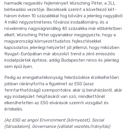
harmadik negyedév fejleményeit Würsching Péter, a JLL
bérbeadási vezetője. Becsléseik szerint a következő két-
három évben 10 százalékkal fog bővülni a jelenleg nagyjából
4 millió négyzetméteres fővárosi irodaállomány, és a
növekmény nagyságrendileg 40 százaléka már előbérletben
elkelt. Würsching Péter ugyanakkor megjegyezte, hogy a
magyarországi környezettudatos fejlesztésekkel
kapcsolatos jelenlegi helyzetet jól jellemzi, hogy miközben
Nyugat-Európában már abszolút trend a zéró emissziós
irodaépületek építése, addig Budapesten nincs és jelenleg
sem épül ilyen.
Pedig az energiahatékonyság felerősödése érzékelhetően
jobban ráirányította a figyelmet az ESG (azaz
fenntarthatósági) szempontokra: akár új beruházásról, akár
egy irodaépület felújításáról van szó, mindkettőnél
elkerülhetetlen az ESG elvárások szerinti vizsgálat és
értékelés.
(Az ESG az angol Environment (környezet), Social
(társadalom), Governance (vállalat vezetés/irányítás)