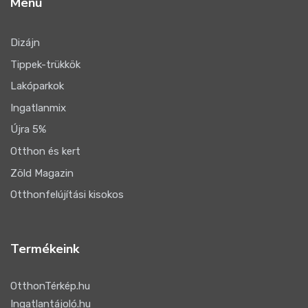
Menü
Dizájn
Tippek-trükkök
Lakóparkok
Ingatlanmix
Újra 5%
Otthon és kert
Zöld Magazin
Otthonfelújítási kisokos
Termékeink
OtthonTérkép.hu
Ingatlantájoló.hu