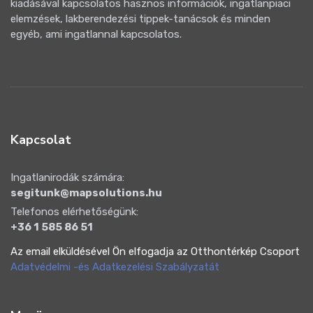
kiadásával kapcsolatos hasznos információk, ingatlanpiaci
elemzések, lakberendezési tippek-tanácsok és minden
egyéb, ami ingatlannal kapcsolatos.
Kapcsolat
Ingatlanirodák számára:
segitunk@mapsolutions.hu
Telefonos elérhetőségünk:
+36 1 585 86 51
Az email elküldésével Ön elfogadja az Otthontérkép Csoport
Adatvédelmi -és Adatkezelési Szabályzatát