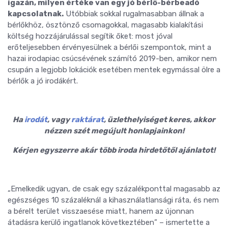
igazán, milyen értéke van egy jó bérlő-bérbeadó
kapcsolatnak.
Utóbbiak sokkal rugalmasabban állnak a
bérlőkhöz, ösztönző csomagokkal, magasabb kialakítási
költség hozzájárulással segítik őket: most jóval
erőteljesebben érvényesülnek a bérlői szempontok, mint a
hazai irodapiac csúcsévének számító 2019-ben, amikor nem
csupán a legjobb lokációk esetében mentek egymással ölre a
bérlők a jó irodákért.
Ha
irodát
, vagy
raktárat
, üzlethelyiséget keres, akkor
nézzen szét megújult honlapjainkon!
Kérjen egyszerre akár több iroda hirdetőtől ajánlatot!
„Emelkedik ugyan, de csak egy százalékponttal magasabb az
egészséges 10 százaléknál a kihasználatlansági ráta, és nem
a bérelt terület visszaesése miatt, hanem az újonnan
átadásra kerülő ingatlanok következtében” – ismertette a