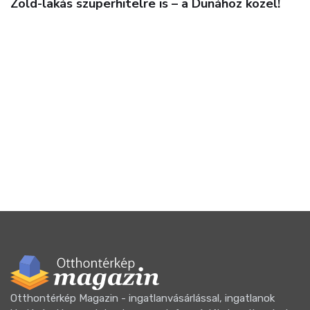
Zöld-lakás szuperhitelre is – a Dunához közel!
Otthontérkép Magazin - ingatlanvásárlással, ingatlanok