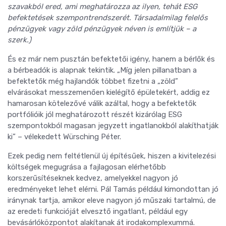
szavakból ered, ami meghatározza az ilyen, tehát ESG
befektetések szempontrendszerét. Társadalmilag felelős
pénzügyek vagy zöld pénzügyek néven is említjük – a
szerk.)
És ez már nem pusztán befektetői igény, hanem a bérlők és
a bérbeadók is alapnak tekintik. „Míg jelen pillanatban a
befektetők még hajlandók többet fizetni a „zöld”
elvárásokat messzemenően kielégítő épületekért, addig ez
hamarosan kötelezővé válik azáltal, hogy a befektetők
portfólióik jól meghatározott részét kizárólag ESG
szempontokból magasan jegyzett ingatlanokból alakíthatják
ki” – vélekedett Würsching Péter.
Ezek pedig nem feltétlenül új építésűek, hiszen a kivitelezési
költségek megugrása a fajlagosan elérhetőbb
korszerűsítéseknek kedvez, amelyekkel nagyon jó
eredményeket lehet elérni. Pál Tamás például kimondottan jó
iránynak tartja, amikor eleve nagyon jó műszaki tartalmú, de
az eredeti funkcióját elvesztő ingatlant, például egy
bevásárlóközpontot alakítanak át irodakomplexummá.