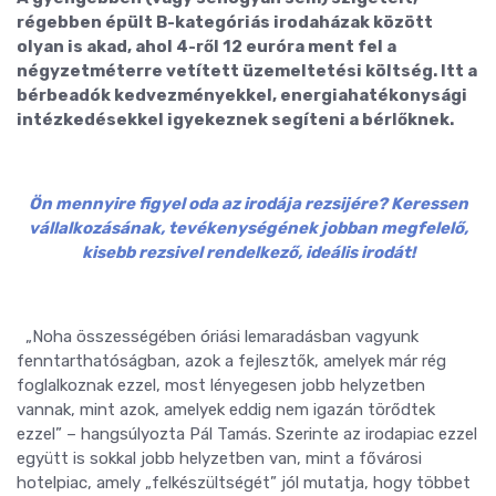
régebben épült B-kategóriás irodaházak között
olyan is akad, ahol 4-ről 12 euróra ment fel a
négyzetméterre vetített üzemeltetési költség. Itt a
bérbeadók kedvezményekkel, energiahatékonysági
intézkedésekkel igyekeznek segíteni a bérlőknek.
Ön mennyire figyel oda az irodája rezsijére? Keressen
vállalkozásának, tevékenységének jobban megfelelő,
kisebb rezsivel rendelkező, ideális irodát!
„Noha összességében óriási lemaradásban vagyunk
fenntarthatóságban, azok a fejlesztők, amelyek már rég
foglalkoznak ezzel, most lényegesen jobb helyzetben
vannak, mint azok, amelyek eddig nem igazán törődtek
ezzel” – hangsúlyozta Pál Tamás. Szerinte az irodapiac ezzel
együtt is sokkal jobb helyzetben van, mint a fővárosi
hotelpiac, amely „felkészültségét” jól mutatja, hogy többet