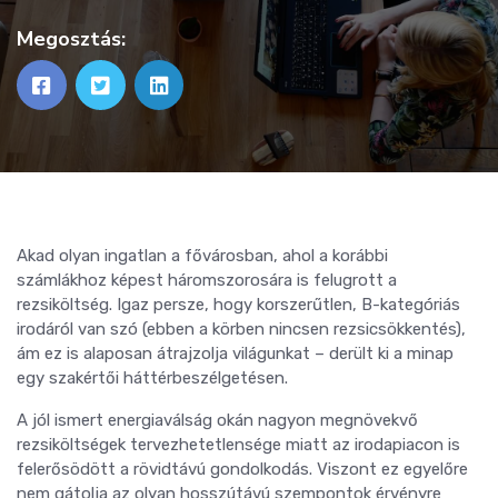
Megosztás:
Akad olyan ingatlan a fővárosban, ahol a korábbi
számlákhoz képest háromszorosára is felugrott a
rezsiköltség. Igaz persze, hogy korszerűtlen, B-kategóriás
irodáról van szó (ebben a körben nincsen rezsicsökkentés),
ám ez is alaposan átrajzolja világunkat – derült ki a minap
egy szakértői háttérbeszélgetésen.
A jól ismert energiaválság okán nagyon megnövekvő
rezsiköltségek tervezhetetlensége miatt az irodapiacon is
felerősödött a rövidtávú gondolkodás. Viszont ez egyelőre
nem gátolja az olyan hosszútávú szempontok érvényre