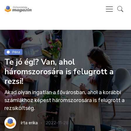
Pénz
Te jó ég!? Van, ahol
háromszorosára is felugrott a
rezsi!
Akad olyan ingatlan a fővárosban, ahol a korábbi
számlákhoz képest háromszorosára is felugrott a
rezsiköltség.
írta
erika
2022-11-28