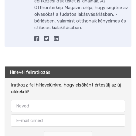
építkezési ötleteket is kínálnak. Az
Otthontérkép Magazin célja, hogy segítse az
olvasókat a tudatos lakásvásárlásban, -
bérlésben, valamint otthonaik kényelmes és
stílusos kialakításában.
Hírlevél feliratkozás
Iratkozz fel hírlevelünkre, hogy elsőként értesülj az új
cikkekről!