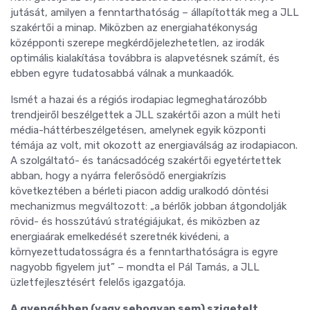
jutását, amilyen a fenntarthatóság – állapították meg a JLL
szakértői a minap. Miközben az energiahatékonyság
középponti szerepe megkérdőjelezhetetlen, az irodák
optimális kialakítása továbbra is alapvetésnek számít, és
ebben egyre tudatosabbá válnak a munkaadók.
Ismét a hazai és a régiós irodapiac legmeghatározóbb
trendjeiről beszélgettek a JLL szakértői azon a múlt heti
média-háttérbeszélgetésen, amelynek egyik központi
témája az volt, mit okozott az energiaválság az irodapiacon.
A szolgáltató- és tanácsadócég szakértői egyetértettek
abban, hogy a nyárra felerősödő energiakrízis
következtében a bérleti piacon addig uralkodó döntési
mechanizmus megváltozott: „a bérlők jobban átgondolják
rövid- és hosszútávú stratégiájukat, és miközben az
energiaárak emelkedését szeretnék kivédeni, a
környezettudatosságra és a fenntarthatóságra is egyre
nagyobb figyelem jut” – mondta el Pál Tamás, a JLL
üzletfejlesztésért felelős igazgatója.
A gyengébben (vagy sehogyan sem) szigetelt,