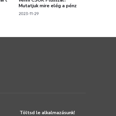
Mutatjuk mire elég a pénz
áron kínált
maradj le 
2023-11-29
2025-05-08
Töltsd le alkalmazásunk!