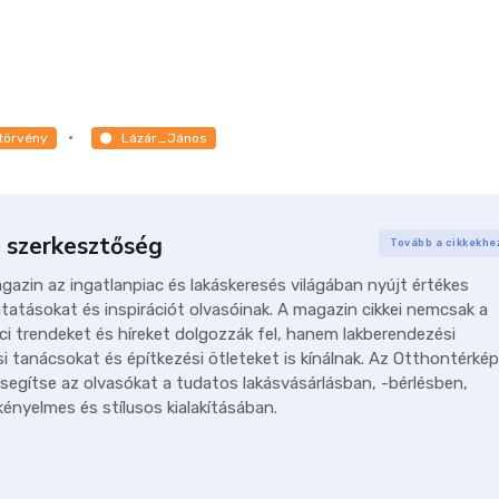
törvény
Lázár_János
 szerkesztőség
Tovább a cikkekhe
azin az ingatlanpiac és lakáskeresés világában nyújt értékes
tatásokat és inspirációt olvasóinak. A magazin cikkei nemcsak a
ci trendeket és híreket dolgozzák fel, hanem lakberendezési
i tanácsokat és építkezési ötleteket is kínálnak. Az Otthontérkép
 segítse az olvasókat a tudatos lakásvásárlásban, -bérlésben,
ényelmes és stílusos kialakításában.