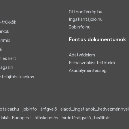
OtthonTérkép.hu
Ingatlantájoló.hu
-trükkök
Jobinfo.hu
arkok
Fontos dokumentumok
anmix
%
Adatvédelem
 és kert
Felhasználási feltételek
agazin
Akadálymentesség
felújítási kisokos
otalcar.hu
jobinfo
árfigyelő
eladó_ingatlanok_kedvezménnyel
 lakás Budapest
álláskeresés
hirdetésfigyelő_beállítás