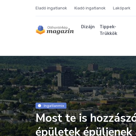
Eladó ingatlanok
Kiadó ingatlanok
Lakópark
Dizájn
Tippek-
Trükkök
Ingatlanmix
Most te is hozzászó
épületek épüljenek