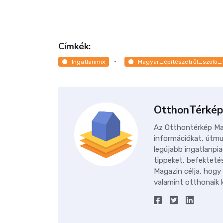
Címkék:
Ingatlanmix
Magyar_építészetről_szóló_
OtthonTérkép
Az Otthontérkép Mag
információkat, útmu
legújabb ingatlanpia
tippeket, befektetés
Magazin célja, hogy
valamint otthonaik k