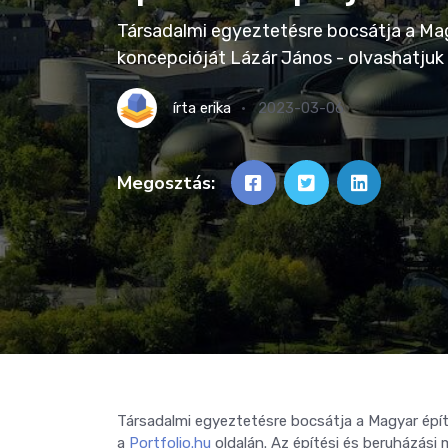
Társadalmi egyeztetésre bocsátja a Mag
koncepcióját Lázár János - olvashatjuk
írta
erika
2023-03-06
Megosztás:
Társadalmi egyeztetésre bocsátja a Magyar épít
a
Portfolio.hu
oldalán. Az építési és beruházási 