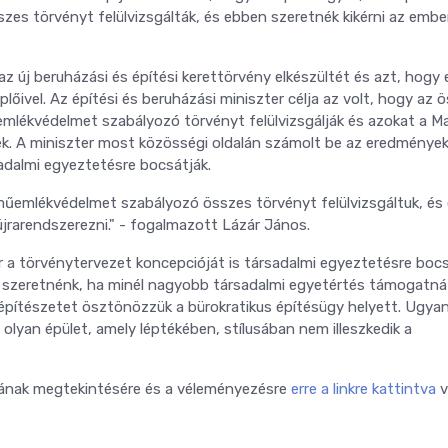
es törvényt felülvizsgálták, és ebben szeretnék kikérni az embe
az új beruházási és építési kerettörvény elkészültét és azt, hogy
lőivel. Az építési és beruházási miniszter célja az volt, hogy az 
mlékvédelmet szabályozó törvényt felülvizsgálják és azokat a M
ék. A miniszter most közösségi oldalán számolt be az eredmények
adalmi egyeztetésre bocsátják.
műemlék­védelmet szabályozó összes törvényt felülvizsgáltuk, és
újrarendszerezni." - fogalmazott Lázár János.
 a törvénytervezet koncepcióját is társadalmi egyeztetésre bocs
- szeretnénk, ha minél nagyobb társadalmi egyetértés támogatná 
 építészetet ösztönözzük a bürokratikus építésügy helyett. Ugya
 olyan épület, amely léptékében, stílusában nem illeszkedik a
jának megtekintésére és a véleményezésre
erre a linkre kattintva
v