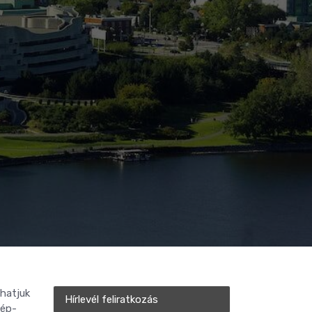
shatjuk
Hírlevél feliratkozás
kép-