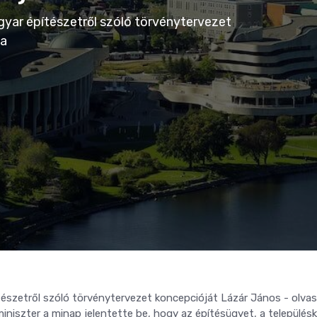
yar építészetről szóló törvénytervezet
 a
észetről szóló törvénytervezet koncepcióját Lázár János - olva
miniszter a minap jelentette be, hogy az építésügyet, a település