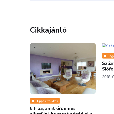
Cikkajánló
Ing
Százm
ak mesés
Siófo
2018-
Tippek-trükkök
6 hiba, amit érdemes
elkerülni, ha most adnád el a