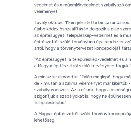
védelmet és a műemlék­védelmet szabályozó össz
véleményét.
Tavaly október 11-én jelentette be Lázár János 
újabb kódex összeállításán dolgozik a piac szerep
az építésügyet, településkép-védelmét és a műe
építészetről szóló törvényben újra rendszerezz
arról, hogy a törvénytervezet koncepcióját társ
"Az építésügyet, a településkép-védelmet és a 
a Magyar építészetről szóló törvényben fogjuk 
A miniszter elmondta: "Talán meglepő, hogy már
de - miután a szakma véleményét már kikértük 
szabályrendszert. Az a célunk, hogy a minőségi
szigorítjuk a szabályokat is, hogy ne épülhessen
településképbe."
A Magyar építészetről szóló törvény koncepció
lehetőség.