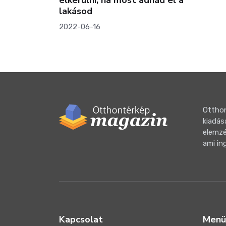
lakásod
2022-06-16
Otthon
kiadás
elemzé
ami in
Kapcsolat
Menü