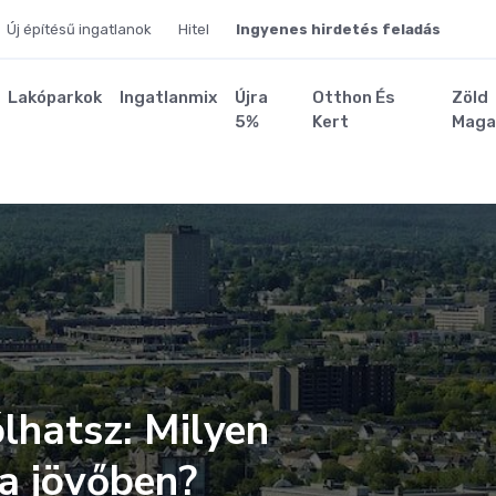
Új építésű ingatlanok
Hitel
Ingyenes hirdetés feladás
Lakóparkok
Ingatlanmix
Újra
Otthon És
Zöld
5%
Kert
Maga
lhatsz: Milyen
 a jövőben?