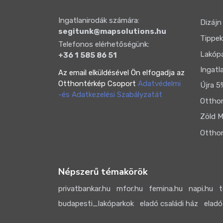
Ingatlanirodák számára:
Dizájn
segitunk@mapsolutions.hu
Tippek
Telefonos elérhetőségünk:
Lakóp
+36 1 585 86 51
Ingatl
Az email elküldésével Ön elfogadja az
Otthontérkép Csoport
Adatvédelmi
Újra 5
-és Adatkezelési Szabályzatát
Otthon
Zöld M
Otthon
Népszerű témakörök
privatbankar.hu
mfor.hu
femina.hu
napi.hu
t
budapesti_lakóparkok
eladó családi ház
eladó