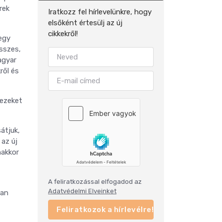
rek
Iratkozz fel hírlevelünkre, hogy
elsőként értesülj az új
cikkekről!
 egy
összes,
agyar
ről és
 ezeket
átjuk,
az új
nakkor
A feliratkozással elfogadod az
Adatvédelmi Elveinket
an
Feliratkozok a hírlevélre!