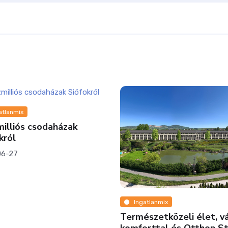
atlanmix
illiós csodaházak
król
06-27
Ingatlanmix
Természetközeli élet, vá
komforttal és Otthon S