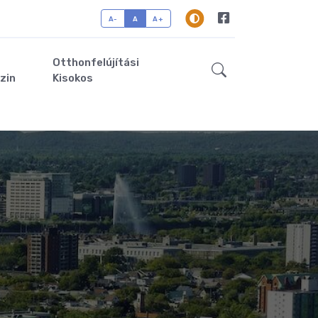
A-
A
A+
Otthonfelújítási
zin
Kisokos