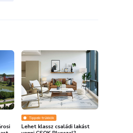
Tippek-trükkök
Ingatlanmi
rosi
Lehet klassz családi lakást
Ingyenes 
tart
venni CSOK Plusszal?
segít megt