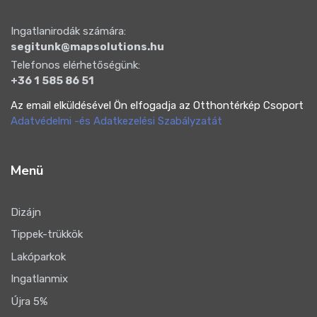
Ingatlanirodák számára:
segitunk@mapsolutions.hu
Telefonos elérhetőségünk:
+36 1 585 86 51
Az email elküldésével Ön elfogadja az Otthontérkép Csoport
Adatvédelmi -és Adatkezelési Szabályzatát
Menü
Dizájn
Tippek-trükkök
Lakóparkok
Ingatlanmix
Újra 5%