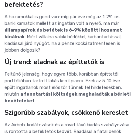
befektetés?
A hozamokkal is gond van: míg pár éve még az 1-2%-os
banki kamatok mellett az ingatlan volt a nyerő, ma már
állampapírok és betétek is 6-9% közötti hozamot
kínálnak
. Miért vállalna valaki bérlőkkel, karbantartással,
kiadással járó nyűgöt, ha a pénze kockázatmentesen is
jobban dolgozik?
Új trend: eladnak az építtetők is
Feltűnő jelenség, hogy egyre több, korábban építtetői
portfólióban tartott lakás kerül piacra. Ezek az 5-10 éve
épült ingatlanok most először tűnnek fel hirdetésekben,
miután
a fenntartási költségek meghaladták a bérleti
bevételeket
.
Szigorúbb szabályok, csökkenő kereslet
Az Airbnb-korlátozások és a rövid távú kiadás szabályozása
is rontotta a befektetők kedvét. Ráadásul a fiatal bérlők