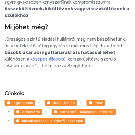
egyre gyakrabban kényszerülnek kompromisszumra:
összeköltöznek, kiköltöznek vagy visszaköltöznek a
szülőkhöz
.
Mi jöhet még?
„Országos szintű eladási hullámról még nem beszélhetünk,
de a befektetői réteg egy része már most lép. Ez a trend
később akár az ingatlanárakra is hatással lehet
,
különösen a
közepes állapotú
, korszerűsítésre szoruló
lakások piacán” – tette hozzá Szegő Péter.
Címkék:
Ingatlanmix
duna_house
Pénz
Adásvétel
befektetői_lakáspiaci_trendek
lakáskiadással_elérhető_hozamok