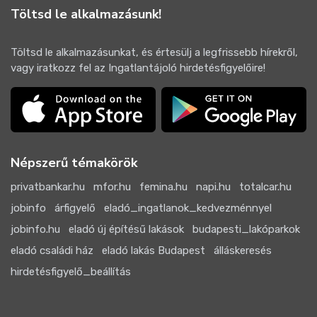
Töltsd le alkalmazásunk!
Töltsd le alkalmazásunkat, és értesülj a legfrissebb hírekről,
vagy iratkozz fel az Ingatlantájoló hirdetésfigyelőire!
Népszerű témakörök
privatbankar.hu
mfor.hu
femina.hu
napi.hu
totalcar.hu
jobinfo
árfigyelő
eladó_ingatlanok_kedvezménnyel
jobinfo.hu
eladó új építésű lakások
budapesti_lakóparkok
eladó családi ház
eladó lakás Budapest
álláskeresés
hirdetésfigyelő_beállítás