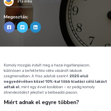
írta
erika
2025-05-29
Megosztás:
Komoly mozgás indult meg a hazai ingatlanpiacon,
különösen a befektetési célra vásárolt lakások
szegmensében. A friss adatok szerint
2025 első
negyedévében közel 10%-kal több kiadási célú lakást
adtak el
, mint egy évvel korábban – ez pedig komoly
átrendeződést jelezhet a bérbeadói piacon.
Miért adnak el egyre többen?