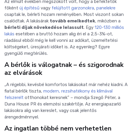
Az elmúlt években megszokott volt, hogy a befektetők
főként
új építésű
vagy
felújított garzonokra
,
panelekre
csaptak le, bérleti hozam reményében. Most viszont sokan
csalódtak. A lakásárak
tovább emelkedtek
, miközben a
bérleti díjak növekedése lelassult
. Egy
120-130 milliós
lakás
esetében a bruttó hozam alig éri el a 2,5-3%-ot,
ráadásul ebből még le kell vonni az adókat, üzemeltetési
költségeket, üresjárati időket is. Az egyenleg? Egyre
gyengülő megtérülés.
A bérlők is válogatnak – és szigorodnak
az elvárások
„A régebbi, kevésbé komfortos lakásokat már nehéz kiadni. A
fiatal bérlők tiszta,
modern,
rezsihatékony és klímával
felszerelt
otthonokat keresnek” – mondja Szegő Péter, a
Duna House PR és elemzési szakértője. Az energiapazarló
lakásokra alig van kereslet, vagy csak jelentős
árengedménnyel.
Az ingatlan többé nem verhetetlen