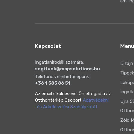
ami in
Kapcsolat
Menü
Ingatlanirodák számára:
Dizájn
segitunk@mapsolutions.hu
Tippek
Telefonos elérhetőségünk:
Lakóp
+36 1 585 86 51
Ingatl
Az email elküldésével Ön elfogadja az
Otthontérkép Csoport
Adatvédelmi
Újra 5
-és Adatkezelési Szabályzatát
Otthon
Zöld M
Otthon