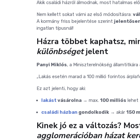
Akik családi házról álmodnak, most hatalmas el
Nem kellett sokat várni az első módosításra:
vá
A kormány friss bejelentése szerint
jelentőse
ingatlan típusnál!
Házra többet kaphatsz, min
különbséget
jelent
Panyi Miklós
, a Miniszterelnökség államtitkára
„Lakás esetén marad a 100 millió forintos árpla
Ez azt jelenti, hogy aki:
lakást
vásárolna
→ max.
100 milliós
lehet 
családi házban
gondolkodik
→ akár
150 m
Kinek jó ez a változás? Mo
agglomerációban házat ker