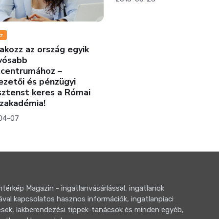
zz az ország egyik
sabb
ntrumához –
ői és pénzügyi
enst keres a Római
kadémia!
07
térkép Magazin - ingatlanvásárlással, ingatlanok
ával kapcsolatos hasznos információk, ingatlanpiaci
sek, lakberendezési tippek-tanácsok és minden egyéb,