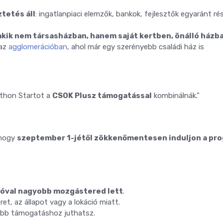
tetés áll
: ingatlanpiaci elemzők, bankok, fejlesztők egyaránt ré
 akik nem társasházban, hanem saját kertben, önálló házb
 az
agglomerációban
, ahol már egy szerényebb családi ház is
tthon Startot a
CSOK Plusz támogatással
kombinálnák.”
 hogy
szeptember 1-jétől zökkenőmentesen induljon a pr
lióval nagyobb mozgástered lett
.
et, az állapot vagy a lokáció miatt.
öbb támogatáshoz juthatsz.