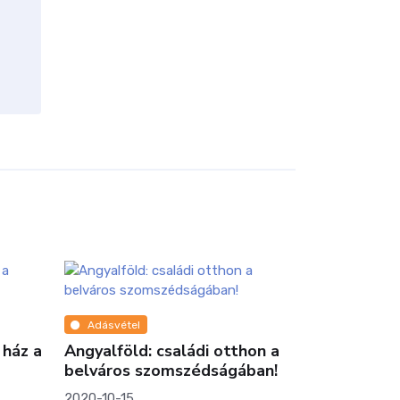
Adásvétel
z a
Angyalföld: családi otthon a
belváros szomszédságában!
2020-10-15