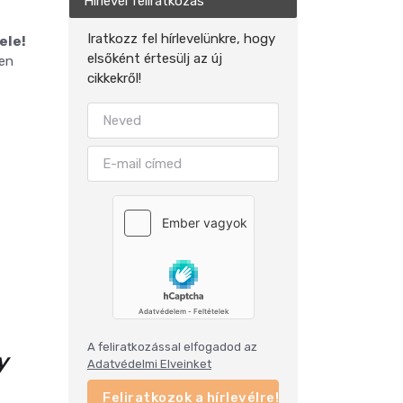
Hírlevél feliratkozás
Iratkozz fel hírlevelünkre, hogy
ele!
elsőként értesülj az új
en
cikkekről!
A feliratkozással elfogadod az
y
Adatvédelmi Elveinket
Feliratkozok a hírlevélre!