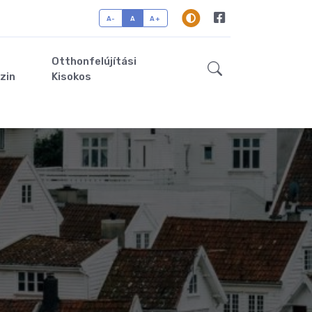
A-
A
A+
Otthonfelújítási
zin
Kisokos