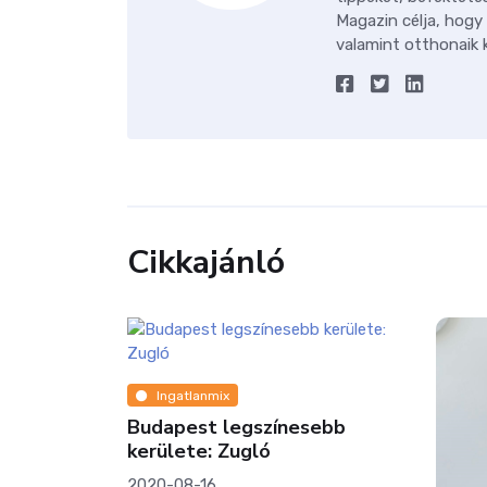
Magazin célja, hogy
valamint otthonaik k
Cikkajánló
Ingatlanmix
Budapest legszínesebb
kerülete: Zugló
2020-08-16