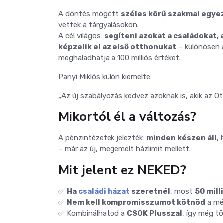
A döntés mögött
széles körű szakmai egyez
vettek a tárgyalásokon.
A cél világos:
segíteni azokat a családokat,
képzelik el az első otthonukat
– különösen
meghaladhatja a 100 milliós értéket.
Panyi Miklós külön kiemelte:
„Az új szabályozás kedvez azoknak is, akik az O
Mikortól él a változás?
A pénzintézetek jelezték:
minden készen áll
,
– már az új, megemelt házlimit mellett.
Mit jelent ez NEKED?
✅
Ha
családi házat
szeretnél
, most
50 mil
✅
Nem kell kompromisszumot kötnöd
a mér
✅ Kombinálhatod a
CSOK Plusszal
, így még t