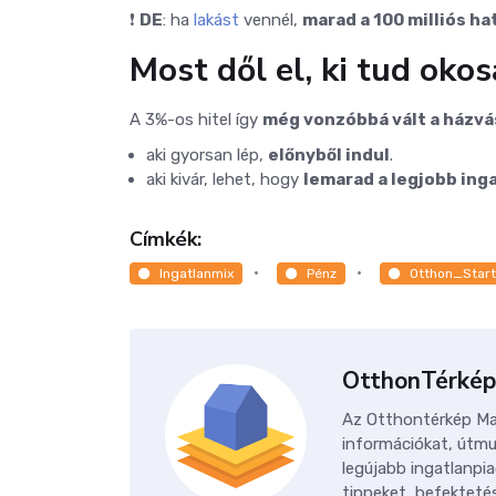
❗
DE
: ha
lakást
vennél,
marad a 100 milliós ha
Most dől el, ki tud okos
A 3%-os hitel így
még vonzóbbá vált a házvá
aki gyorsan lép,
előnyből indul
.
aki kivár, lehet, hogy
lemarad a legjobb ing
Címkék:
Ingatlanmix
Pénz
Otthon_Star
OtthonTérkép
Az Otthontérkép Mag
információkat, útmu
legújabb ingatlanpia
tippeket, befektetés