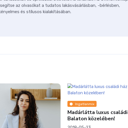
 segítse az olvasókat a tudatos lakásvásárlásban, -bérlésben,
ényelmes és stílusos kialakításában.
Ingatlanmix
Madárlátta luxus családi há
Balaton közelében!
2018-05-23