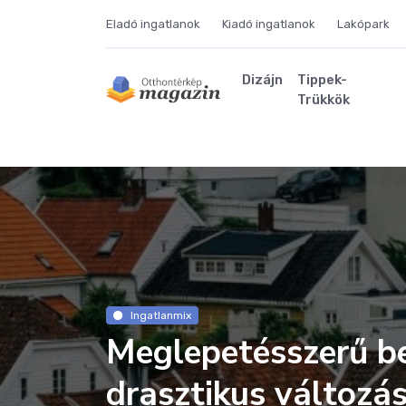
Eladó ingatlanok
Kiadó ingatlanok
Lakópark
Dizájn
Tippek-
Trükkök
Ingatlanmix
Meglepetésszerű be
drasztikus változá