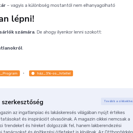
tár
– vagyis a különbség mostantól nem elhanyagolható
an lépni!
sárlók számára
. De ahogy ilyenkor lenni szokott:
atlanokról
.
t_Program
ház_3%-os_hitellel
 szerkesztőség
Tovább a cikkekhe
azin az ingatlanpiac és lakáskeresés világában nyújt értékes
tatásokat és inspirációt olvasóinak. A magazin cikkei nemcsak a
ci trendeket és híreket dolgozzák fel, hanem lakberendezési
i tanácsokat és építkezési ötleteket is kínálnak. Az Otthontérkép