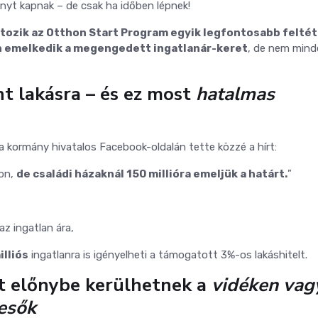
őnyt kapnak – de csak ha időben lépnek!
ltozik az Otthon Start Program egyik legfontosabb feltét
n emelkedik a megengedett ingatlanár-keret
, de nem mind
t lakásra – és ez most
hatalmas
 a kormány hivatalos Facebook-oldalán tette közzé a hírt:
fon,
de családi házaknál 150 millióra emeljük a határt.
”
az ingatlan ára,
illiós
ingatlanra is igényelheti a támogatott 3%-os lakáshitelt.
st előnybe kerülhetnek a
vidéken vag
esők