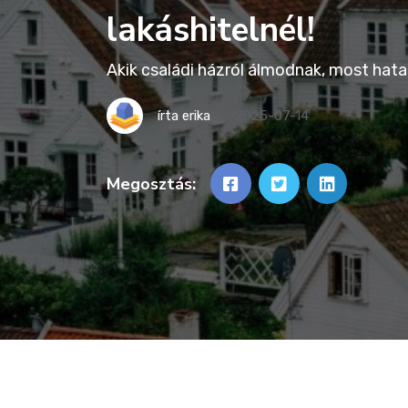
lakáshitelnél!
Akik családi házról álmodnak, most hata
írta
erika
2025-07-14
Megosztás: