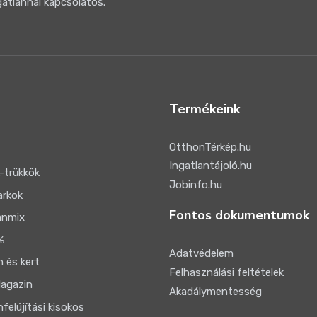
gatlannal kapcsolatos.
Termékeink
OtthonTérkép.hu
Ingatlantájoló.hu
-trükkök
Jobinfo.hu
arkok
Fontos dokumentumok
anmix
%
Adatvédelem
 és kert
Felhasználási feltételek
agazin
Akadálymentesség
felújítási kisokos