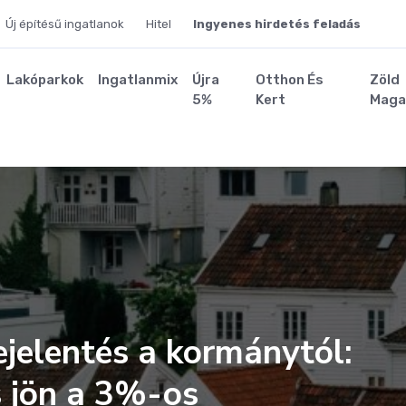
Új építésű ingatlanok
Hitel
Ingyenes hirdetés feladás
Lakóparkok
Ingatlanmix
Újra
Otthon És
Zöld
5%
Kert
Maga
jelentés a kormánytól:
s jön a 3%-os