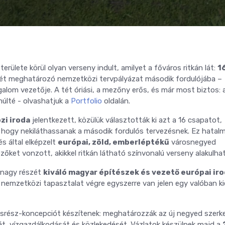
rülete körül olyan verseny indult, amilyet a főváros ritkán lát:
1
ét meghatározó nemzetközi tervpályázat második fordulójába –
alom vezetője. A tét óriási, a mezőny erős, és már most biztos: 
múlté - olvashatjuk a
Portfolio
oldalán.
zi iroda
jelentkezett, közülük választották ki azt a 16 csapatot,
hogy nekiláthassanak a második fordulós tervezésnek. Ez hatal
s által elképzelt
európai, zöld, emberléptékű
városnegyed
zőket vonzott, akikkel ritkán látható színvonalú verseny alakulhat 
 nagy részét
kiváló magyar építészek és vezető európai ir
a nemzetközi tapasztalat végre egyszerre van jelen egy valóban k
srész-koncepciót készítenek: meghatározzák az új negyed szerk
tását, vízgazdálkodását és közlekedését. Vázlatok készülnek majd a