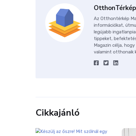
OtthonTérkép
Az Otthontérkép Mag
információkat, útmu
legújabb ingatlanpia
tippeket, befektetés
Magazin célja, hogy
valamint otthonaik k
Cikkajánló