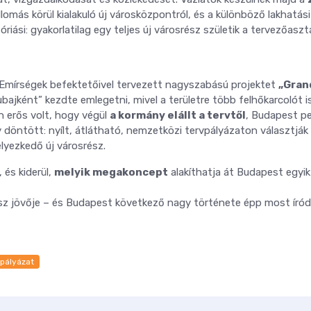
lomás körül kialakuló új városközpontról, és a különböző lakhatási
óriási: gyakorlatilag egy teljes új városrész születik a tervezőaszt
 Emírségek befektetőivel tervezett nagyszabású projektet
„Gran
ajként” kezdte emlegetni, mivel a területre több felhőkarcolót i
n erős volt, hogy végül
a kormány elállt a tervtől
, Budapest p
döntött: nyílt, átlátható, nemzetközi tervpályázaton választják 
lyezkedő új városrész.
 és kiderül,
melyik megakoncept
alakíthatja át Budapest egyik
ész jövője – és Budapest következő nagy története épp most íródi
pályázat