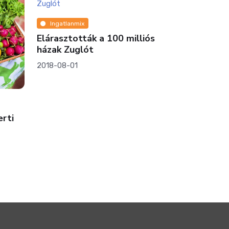
Ingatlanmix
Elárasztották a 100 milliós
házak Zuglót
2018-08-01
Adásvétel
erti
Nagyszerű 
jövünk! Ez
ingatlanok
a múlt hét
2024-07-15