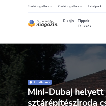
Eladó ingatlanok
Kiadó ingatlanok
Lakópark
Dizájn
Tippek-
Trükkök
Ingatlanmix
Mini-Dubaj helyett 
sztárépítésziroda 