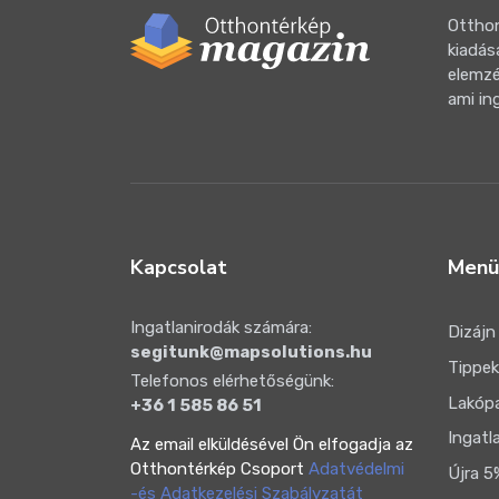
Otthon
kiadás
elemzé
ami in
Kapcsolat
Menü
Ingatlanirodák számára:
Dizájn
segitunk@mapsolutions.hu
Tippek
Telefonos elérhetőségünk:
Lakóp
+36 1 585 86 51
Ingatl
Az email elküldésével Ön elfogadja az
Otthontérkép Csoport
Adatvédelmi
Újra 5
-és Adatkezelési Szabályzatát