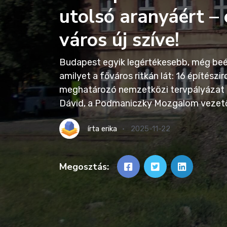
utolsó aranyáért – 
város új szíve!
Budapest egyik legértékesebb, még beépí
amilyet a főváros ritkán lát: 16 építész
meghatározó nemzetközi tervpályázat m
Dávid, a Podmaniczky Mozgalom vezető
írta
erika
2025-11-22
Megosztás: