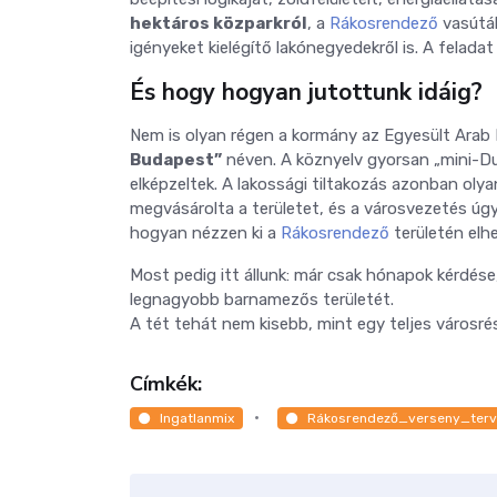
hektáros közparkról
, a
Rákosrendező
vasútál
igényeket kielégítő lakónegyedekről is. A feladat 
És hogy hogyan jutottunk idáig?
Nem is olyan régen a kormány az Egyesült Arab
Budapest”
néven. A köznyelv gyorsan „mini-Dub
elképzeltek. A lakossági tiltakozás azonban olya
megvásárolta a területet, és a városvezetés úgy 
hogyan nézzen ki a
Rákosrendező
területén elhe
Most pedig itt állunk: már csak hónapok kérdése,
legnagyobb barnamezős területét.
A tét tehát nem kisebb, mint egy teljes városr
Címkék:
Ingatlanmix
Rákosrendező_verseny_terv