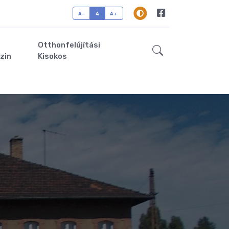
A-
A
A+
Otthonfelújítási
zin
Kisokos