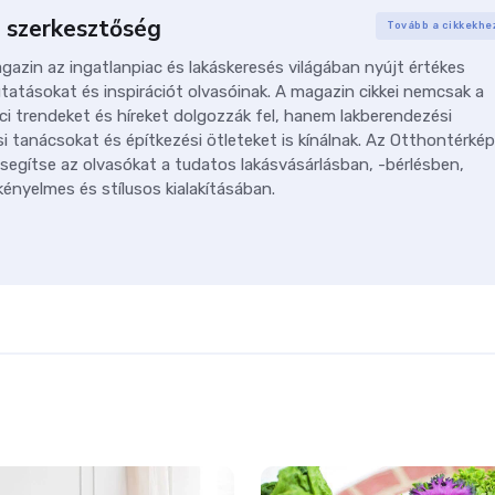
 szerkesztőség
Tovább a cikkekhe
azin az ingatlanpiac és lakáskeresés világában nyújt értékes
tatásokat és inspirációt olvasóinak. A magazin cikkei nemcsak a
ci trendeket és híreket dolgozzák fel, hanem lakberendezési
i tanácsokat és építkezési ötleteket is kínálnak. Az Otthontérkép
 segítse az olvasókat a tudatos lakásvásárlásban, -bérlésben,
ényelmes és stílusos kialakításában.