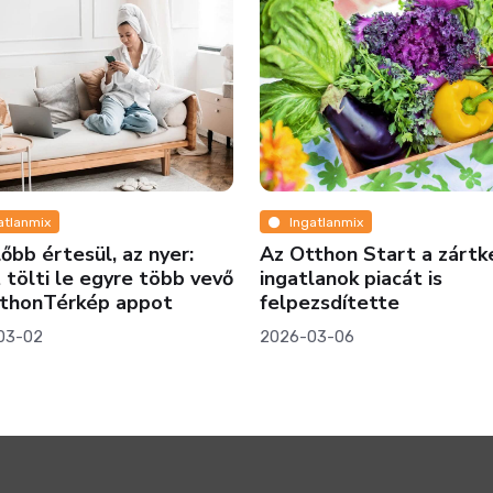
atlanmix
Ingatlanmix
lőbb értesül, az nyer:
Az Otthon Start a zártk
 tölti le egyre több vevő
ingatlanok piacát is
tthonTérkép appot
felpezsdítette
03-02
2026-03-06