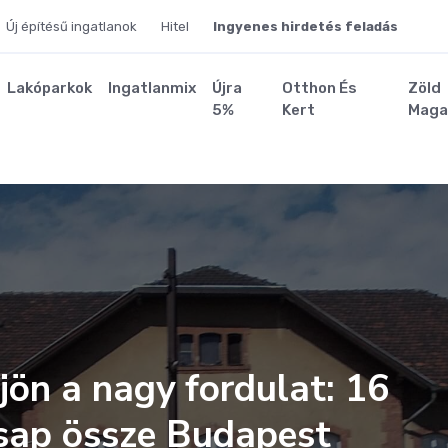
Új építésű ingatlanok
Hitel
Ingyenes hirdetés feladás
Lakóparkok
Ingatlanmix
Újra
Otthon És
Zöld
5%
Kert
Maga
jön a nagy fordulat: 16
csap össze Budapest