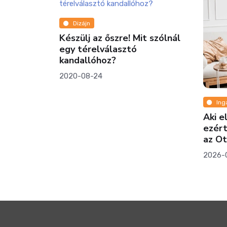
Dizájn
Készülj az őszre! Mit szólnál
egy térelválasztó
kandallóhoz?
2020-08-24
Ing
projektek
Aki e
z
ezért
a lakásokat
az O
2026-