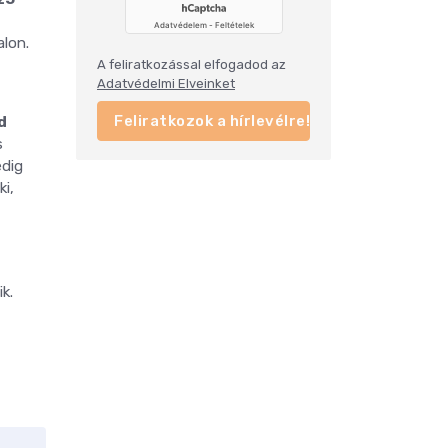
alon.
A feliratkozással elfogadod az
Adatvédelmi Elveinket
Feliratkozok a hírlevélre!
d
s
edig
ki,
k.