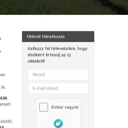
Hírlevél feliratkozás
6
Iratkozz fel hírlevelünkre, hogy
a
elsőként értesülj az új
cikkekről!
mas
ki.
odák
iemelt
ezetét,
25