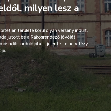
eldől, milyen lesz a
tetlen területe körül olyan verseny indult,
iroda jutott be a Rákosrendező jövőjét
ásodik fordulójába – jelentette be Vitézy
je.