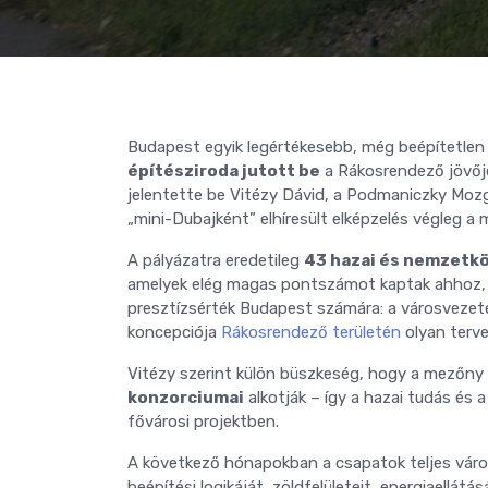
Budapest egyik legértékesebb, még beépítetlen te
építésziroda jutott be
a Rákosrendező jövőj
jelentette be Vitézy Dávid, a Podmaniczky Mozg
„mini-Dubajként” elhíresült elképzelés végleg a 
A pályázatra eredetileg
43 hazai és nemzetkö
amelyek elég magas pontszámot kaptak ahhoz, 
presztízsérték Budapest számára: a városvezeté
koncepciója
Rákosrendező területén
olyan terve
Vitézy szerint külön büszkeség, hogy a mezőny
konzorciumai
alkotják – így a hazai tudás és 
fővárosi projektben.
A következő hónapokban a csapatok teljes váro
beépítési logikáját, zöldfelületeit, energiaellá