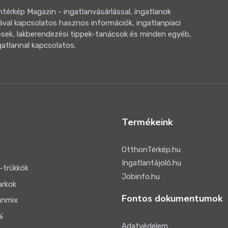
térkép Magazin - ingatlanvásárlással, ingatlanok
ával kapcsolatos hasznos információk, ingatlanpiaci
sek, lakberendezési tippek-tanácsok és minden egyéb,
gatlannal kapcsolatos.
Termékeink
OtthonTérkép.hu
Ingatlantájoló.hu
-trükkök
Jobinfo.hu
arkok
Fontos dokumentumok
anmix
%
Adatvédelem