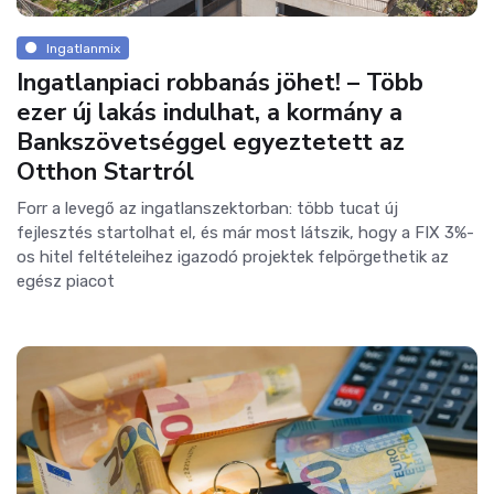
Ingatlanmix
Ingatlanpiaci robbanás jöhet! – Több
ezer új lakás indulhat, a kormány a
Bankszövetséggel egyeztetett az
Otthon Startról
Forr a levegő az ingatlanszektorban: több tucat új
fejlesztés startolhat el, és már most látszik, hogy a FIX 3%-
os hitel feltételeihez igazodó projektek felpörgethetik az
egész piacot