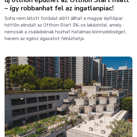
új otthon épülhet az Otthon Start miatt
– így robbanhat fel az ingatlanpiac!
Soha nem látott fordulat előtt állhat a magyar építőipar:
hétfőn elindult az Otthon Start 3%-os lakáshitel, amely
nemcsak a családoknak hozhat hatalmas könnyebbséget,
hanem az egész ágazatot felrázhatja