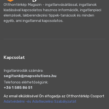
Otthontérkép Magazin - ingatlanvásárlással, ingatlanok
kiadásával kapcsolatos hasznos információk, ingatlanpiaci
elemzések, lakberendezési tippek-tanácsok és minden
egyéb, ami ingatlannal kapcsolatos.
Kapcsolat
Ingatlanirodák számára:
segitunk@mapsolutions.hu
Telefonos elérhetőségünk:
+36 1 585 86 51
Az email elküldésével Ön elfogadja az Otthontérkép Csoport
Adatvédelmi -és Adatkezelési Szabályzatát