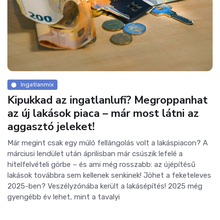
Ingatlanmix
Kipukkad az ingatlanlufi? Megroppanhat
az új lakások piaca – már most látni az
aggasztó jeleket!
Már megint csak egy múló fellángolás volt a lakáspiacon? A
márciusi lendület után áprilisban már csúszik lefelé a
hitelfelvételi görbe – és ami még rosszabb: az újépítésű
lakások továbbra sem kellenek senkinek! Jöhet a feketeleves
2025-ben? Veszélyzónába került a lakásépítés! 2025 még
gyengébb év lehet, mint a tavalyi