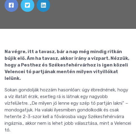
Na végre, itt a tavasz, bár a nap még mindig ritkán
bújik elő. Ám ha tavasz, akkor irány a vízpart. Nézzük,
hogy a Pesthez és Székesfehérvárhoz is igen közeli
Velencei tó partjának mentén milyen vityillókat
lelünk.
Sokan gondolják hozzám hasonlóan: úgy ébrednének, hogy
a víz illatát érzik, esetleg rá is látnak egy nagyobb
vízfelületre. „De milyen jó lenne egy szép tó partján lakni” –
mondogatjuk. Ha valaki ilyesmiben gondolkodik és csak
hetente 2-3-szor kell a fővárosba vagy Székesfehérvárra
ingáznia., akkor nem is lehet jobb választása, mint a Velencei
tó.