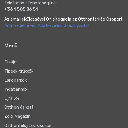
Telefonos elérhetőségünk:
+36 1 585 86 51
Az email elküldésével Ön elfogadja az Otthontérkép Csoport
Adatvédelmi -és Adatkezelési Szabályzatát
Menü
Dizájn
Tippek-trükkök
Lakóparkok
Ingatlanmix
Újra 5%
Otthon és kert
Zöld Magazin
Otthonfelújítási kisokos