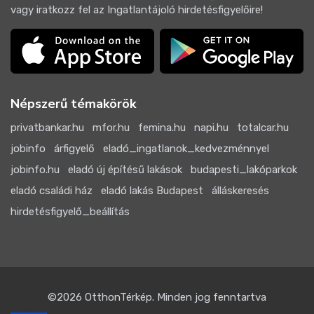
vagy iratkozz fel az Ingatlantájoló hirdetésfigyelőire!
Népszerű témakörök
privatbankar.hu
mfor.hu
femina.hu
napi.hu
totalcar.hu
jobinfo
árfigyelő
eladó_ingatlanok_kedvezménnyel
jobinfo.hu
eladó új építésű lakások
budapesti_lakóparkok
eladó családi ház
eladó lakás Budapest
álláskeresés
hirdetésfigyelő_beállítás
©2026
OtthonTérkép
. Minden jog fenntartva