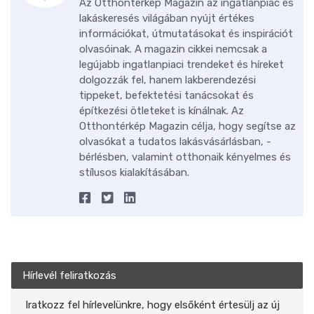
Az Otthontérkép Magazin az ingatlanpiac és
lakáskeresés világában nyújt értékes
információkat, útmutatásokat és inspirációt
olvasóinak. A magazin cikkei nemcsak a
legújabb ingatlanpiaci trendeket és híreket
dolgozzák fel, hanem lakberendezési
tippeket, befektetési tanácsokat és
építkezési ötleteket is kínálnak. Az
Otthontérkép Magazin célja, hogy segítse az
olvasókat a tudatos lakásvásárlásban, -
bérlésben, valamint otthonaik kényelmes és
stílusos kialakításában.
Hírlevél feliratkozás
Iratkozz fel hírlevelünkre, hogy elsőként értesülj az új