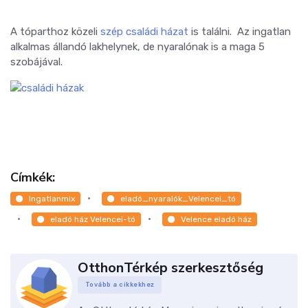
A tóparthoz közeli
szép családi házat
is találni. Az ingatlan
alkalmas állandó lakhelynek, de nyaralónak is a maga 5
szobájával.
Címkék:
Ingatlanmix
eladó_nyaralók_Velencei_tó
eladó ház Velencei-tó
Velence eladó ház
OtthonTérkép szerkesztőség
Tovább a cikkekhez