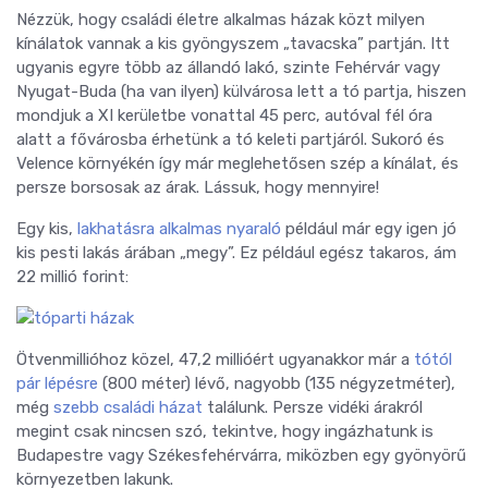
Nézzük, hogy családi életre alkalmas házak közt milyen
kínálatok vannak a kis gyöngyszem „tavacska” partján. Itt
ugyanis egyre több az állandó lakó, szinte Fehérvár vagy
Nyugat-Buda (ha van ilyen) külvárosa lett a tó partja, hiszen
mondjuk a XI kerületbe vonattal 45 perc, autóval fél óra
alatt a fővárosba érhetünk a tó keleti partjáról. Sukoró és
Velence környékén így már meglehetősen szép a kínálat, és
persze borsosak az árak. Lássuk, hogy mennyire!
Egy kis,
lakhatásra alkalmas nyaraló
például már egy igen jó
kis pesti lakás árában „megy”. Ez például egész takaros, ám
22 millió forint:
Ötvenmillióhoz közel, 47,2 millióért ugyanakkor már a
tótól
pár lépésre
(800 méter) lévő, nagyobb (135 négyzetméter),
még
szebb családi házat
találunk. Persze vidéki árakról
megint csak nincsen szó, tekintve, hogy ingázhatunk is
Budapestre vagy Székesfehérvárra, miközben egy gyönyörű
környezetben lakunk.