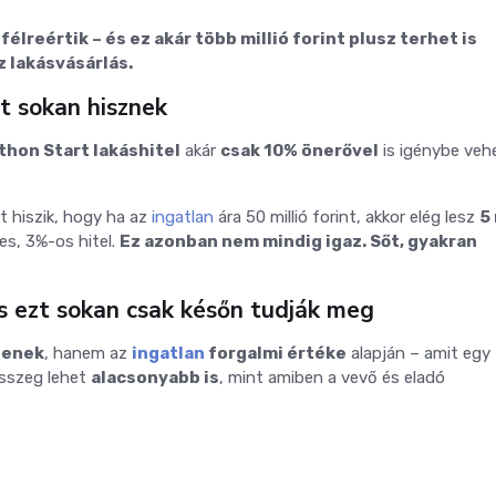
félreértik – és ez akár több millió forint plusz terhet is
z lakásvásárlás.
t sokan hisznek
thon Start lakáshitel
akár
csak 10% önerővel
is igénybe veh
t hiszik, hogy ha az
ingatlan
ára 50 millió forint, akkor elég lesz
5 
es, 3%-os hitel.
Ez azonban nem mindig igaz. Sőt, gyakran
s ezt sokan csak későn tudják meg
tenek
, hanem az
ingatlan
forgalmi értéke
alapján – amit egy
sszeg lehet
alacsonyabb is
, mint amiben a vevő és eladó