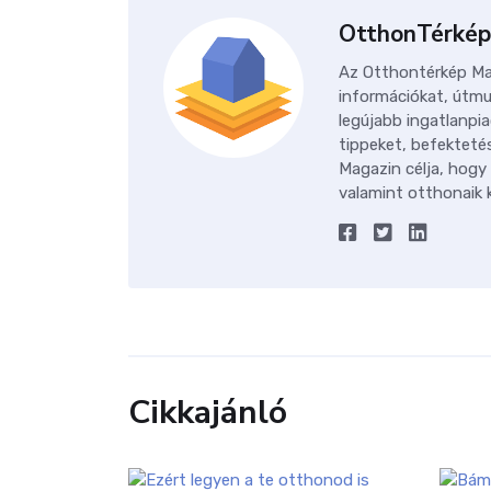
OtthonTérkép
Az Otthontérkép Mag
információkat, útmu
legújabb ingatlanpia
tippeket, befektetés
Magazin célja, hogy
valamint otthonaik k
Cikkajánló