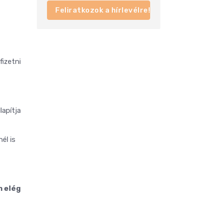
Feliratkozok a hírlevélre!
fizetni
lapítja
él is
 elég