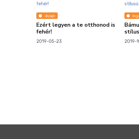
dizájn
Ing
Ezért legyen a te otthonod is
Bámul
fehér!
stílu
2019-05-23
2019-1
 változott
a után.