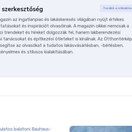
 szerkesztőség
Tovább a cikkekhe
azin az ingatlanpiac és lakáskeresés világában nyújt értékes
tatásokat és inspirációt olvasóinak. A magazin cikkei nemcsak a
ci trendeket és híreket dolgozzák fel, hanem lakberendezési
i tanácsokat és építkezési ötleteket is kínálnak. Az Otthontérkép
 segítse az olvasókat a tudatos lakásvásárlásban, -bérlésben,
ényelmes és stílusos kialakításában.