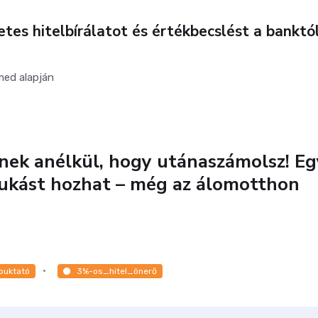
zetes hitelbírálatot és értékbecslést
a banktól
med alapján
tnek anélkül, hogy utánaszámolsz! Eg
bukást hozhat – még az álomotthon
buktató
3%-os_hitel_önerő