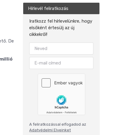
Hírlevél feliratkozás
Iratkozz fel hírlevelünkre, hogy
elsőként értesülj az új
cikkekről!
ető. De
millió
A feliratkozással elfogadod az
Adatvédelmi Elveinket