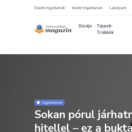
Eladó ingatlanok
Kiadó ingatlanok
Lakópark
Dizájn
Tippek-
Trükkök
Ingatlanmix
Sokan pórul járhat
hitellel – ez a buk