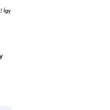
! Így
y