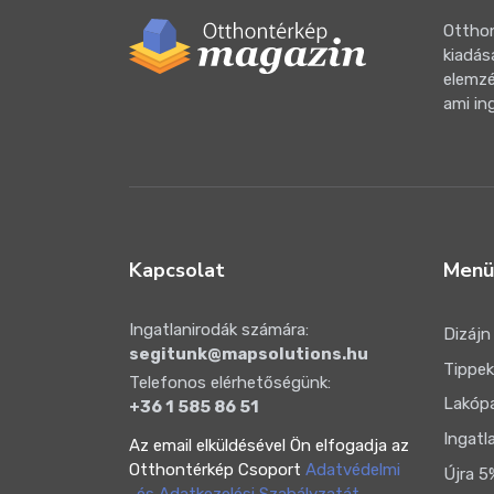
Otthon
kiadás
elemzé
ami in
Kapcsolat
Menü
Ingatlanirodák számára:
Dizájn
segitunk@mapsolutions.hu
Tippek
Telefonos elérhetőségünk:
Lakóp
+36 1 585 86 51
Ingatl
Az email elküldésével Ön elfogadja az
Otthontérkép Csoport
Adatvédelmi
Újra 5