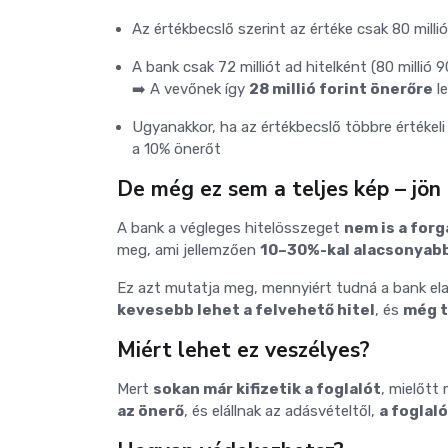
Az értékbecslő szerint az értéke csak 80 millió
A bank csak 72 milliót ad hitelként (80 millió 
➡️ A vevőnek így
28 millió forint önerőre
le
Ugyanakkor, ha az értékbecslő többre értékeli f
a 10% önerőt
De még ez sem a teljes kép – jön 
A bank a végleges hitelösszeget
nem is a forg
meg, ami jellemzően
10–30%-kal alacsonyab
Ez azt mutatja meg, mennyiért tudná a bank el
kevesebb lehet a felvehető hitel
, és
még t
Miért lehet ez veszélyes?
Mert
sokan már kifizetik a foglalót
, mielőtt
az önerő
, és elállnak az adásvételtől,
a foglal