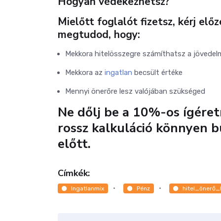
Hogyan védekezhetsz?
Mielőtt foglalót fizetsz, kérj elő
megtudod, hogy:
Mekkora hitelösszegre számíthatsz a jövedel
Mekkora az
ingatlan
becsült értéke
Mennyi önerőre lesz valójában szükséged
Ne dőlj be a 10%-os ígére
rossz kalkuláció könnyen 
előtt.
Címkék:
Ingatlanmix
Pénz
hitel_önerő_