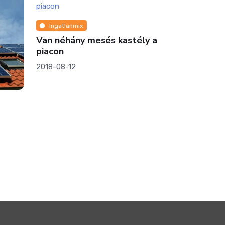
Ingatlanmix
Ingatlanmi
Van néhány mesés kastély a
Csodás nya
piacon
nyugira vá
környékén
2018-08-12
2020-06-11