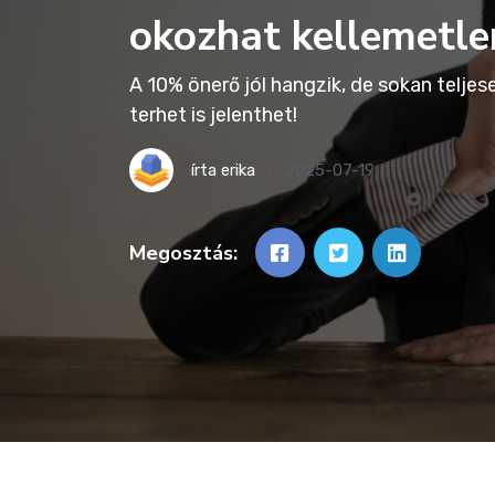
okozhat kellemetle
A 10% önerő jól hangzik, de sokan teljesen
terhet is jelenthet!
írta
erika
2025-07-19
Megosztás: