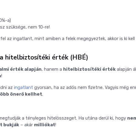
90%-a)
sz szüksége, nem 10-re!
el az ingatlant, mint amiben a felek megegyeztek, akkor is ki kell 
a hitelbiztosítéki érték (HBÉ)
almi érték alapján
, hanem a
hitelbiztosítéki érték
alapján ál
b
!
adni az
ingatlant
gyorsan, ha az adós nem fizetne. Vagyis még enn
öbb önerő kellhet
.
 megtudják a tényleges hitelösszeget. Ha utána derül ki, hogy
nem
ót bukják
– akár
milliókat
!