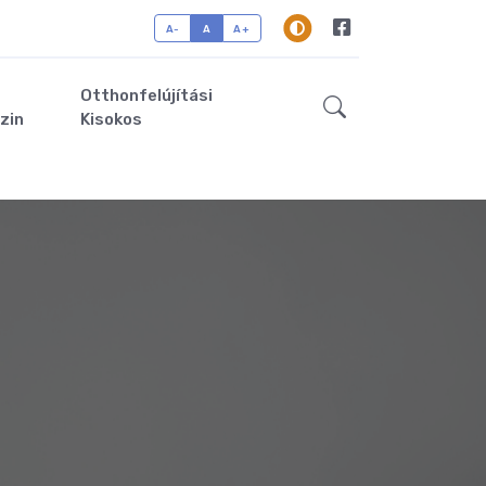
A-
A
A+
Otthonfelújítási
zin
Kisokos