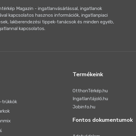
térkép Magazin - ingatlanvásárlással, ingatlanok
ával kapcsolatos hasznos információk, ingatlanpiaci
sek, lakberendezési tippek-tanácsok és minden egyéb,
gatlannal kapcsolatos.
Termékeink
OtthonTérkép.hu
Ingatlantájoló.hu
-trükkök
Jobinfo.hu
arkok
Fontos dokumentumok
anmix
%