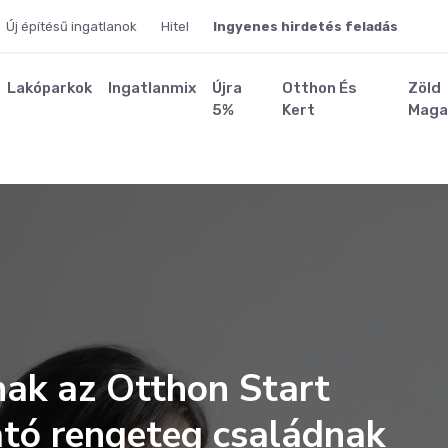
Új építésű ingatlanok
Hitel
Ingyenes hirdetés feladás
Lakóparkok
Ingatlanmix
Újra
Otthon És
Zöld
5%
Kert
Maga
nak az Otthon Start
tató rengeteg családnak