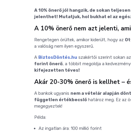
A 10% önerő jól hangzik, de sokan teljesen 
jelenthet! Mutatjuk, hol bukhat el az egés
A 10% önerő nem azt jelenti, ami
Rengetegen örültek, amikor kiderült, hogy az
Ot
a valóság nem ilyen egyszerű.
A
BiztosDöntés.hu
szakértői szerint sokan az
forint önerő
, a többit megoldja a kedvezmény
kifejezetten téves!
Akár 20-30% önerő is kellhet – é
A bankok ugyanis
nem a vételár alapján dön
független értékbecslő
határoz meg. Ez az ö
megegyeztek!
Példa:
Az ingatlan ára: 100 millió forint