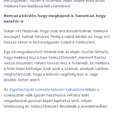
pénzügyeidet, hiszen a futamidő teljes idejére előre látod,
mekkora havi kiadással kell számolnod.
Nem az a kérdés, hogy megkapod-e, hanem az, hogy
belefér-e
Sokan ott hibáznak, hogy csak arra koncentrálnak, mekkora
összeget tudnak felvenni. Pedig a valódi kérdés az, hogy ezt
hosszú távon is biztonságosan tudod-e törleszteni.
Egy jól megválasztott hitelnél már az elején tisztán látható,
hogy mekkora lesz a havi törlesztőrészlet, mennyit fizetsz
vissza összesen, milyen hosszú lesz a futamidő, és mekkora
a hitel teljes költsége. Ezek azok a számok, amelyek valóban
meghatározzák, hogy a kölcsön segítség lesz-e, vagy
később terhet jelent.
Az
Ingatlantájoló személyi kölcsön kalkulátora
ebben a
szakaszban válik igazán hasznossá: néhány adat
megadásával gyorsan képet kaphatsz arról, milyen
hitelösszeg és törlesztőrészlet illeszkedik a jövedelmedhez.