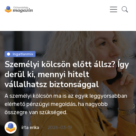
Ingatlanmix
Személyi kölcsön előtt állsz? Így
derül ki, mennyi hitelt
vállalhatsz biztonsággal
A személyi kölcsön ma is az egyik leggyorsabban
elérhető pénzügyi megoldás, ha nagyobb
összegre van szükséged.
írta
erika
2026-03-19