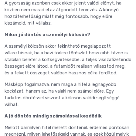
A gyorsaság azonban csak akkor jelent valódi előnyt, ha
közben nem marad el az átgondolt tervezés. A könnyű
hozzáférhetőség miatt még fontosabb, hogy előre
kiszámold, mit vállalsz.
Mikor jó döntés a személyi kölcsön?
A személyi kölcsön akkor tekinthető megalapozott
választásnak, ha a havi törlesztőrészlet hosszabb távon is
stabilan belefér a költségvetésedbe, a teljes visszafizetendő
összeget előre látod, a futamidőt reálisan választod meg,
és a felvett összeget valóban hasznos célra fordítod.
Másképp fogalmazva: nem maga a hitel a legnagyobb
kockázat, hanem az, ha valaki nem számol előre. Egy
tudatos döntéssel viszont a kölcsön valódi segítséggé
válhat.
A jó döntés mindig számolással kezdődik
Mielőtt bármilyen hitel mellett döntenél, érdemes pontosan
megnézni, milyen lehetőségeid vannak, és ezek közül melyik