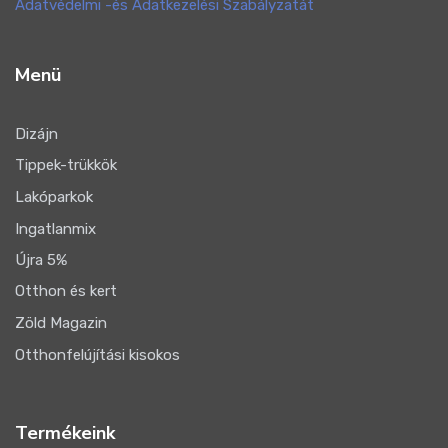
Adatvédelmi -és Adatkezelési Szabályzatát
Menü
Dizájn
Tippek-trükkök
Lakóparkok
Ingatlanmix
Újra 5%
Otthon és kert
Zöld Magazin
Otthonfelújítási kisokos
Termékeink