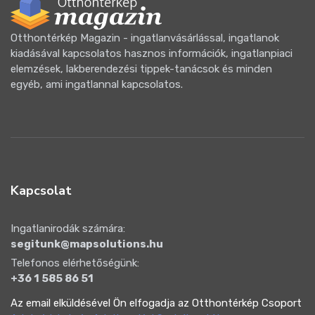
Otthontérkép Magazin - ingatlanvásárlással, ingatlanok
kiadásával kapcsolatos hasznos információk, ingatlanpiaci
elemzések, lakberendezési tippek-tanácsok és minden
egyéb, ami ingatlannal kapcsolatos.
Kapcsolat
Ingatlanirodák számára:
segitunk@mapsolutions.hu
Telefonos elérhetőségünk:
+36 1 585 86 51
Az email elküldésével Ön elfogadja az Otthontérkép Csoport