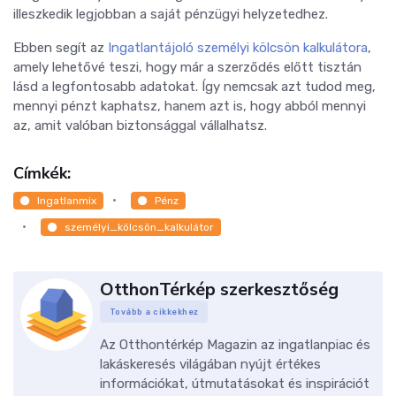
illeszkedik legjobban a saját pénzügyi helyzetedhez.
Ebben segít az
Ingatlantájoló személyi kölcsön kalkulátora
,
amely lehetővé teszi, hogy már a szerződés előtt tisztán
lásd a legfontosabb adatokat. Így nemcsak azt tudod meg,
mennyi pénzt kaphatsz, hanem azt is, hogy abból mennyi
az, amit valóban biztonsággal vállalhatsz.
Címkék:
Ingatlanmix
Pénz
személyi_kölcsön_kalkulátor
OtthonTérkép szerkesztőség
Tovább a cikkekhez
Az Otthontérkép Magazin az ingatlanpiac és
lakáskeresés világában nyújt értékes
információkat, útmutatásokat és inspirációt