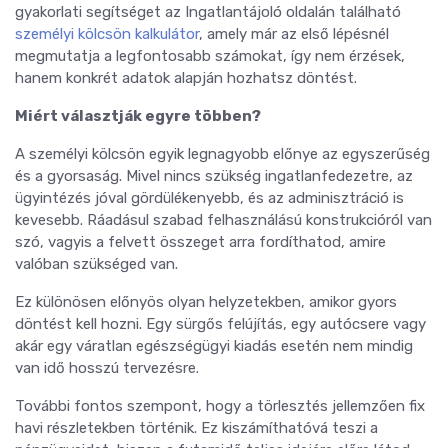
gyakorlati segítséget az Ingatlantájoló oldalán található
személyi kölcsön kalkulátor
, amely már az első lépésnél
megmutatja a legfontosabb számokat, így nem érzések,
hanem konkrét adatok alapján hozhatsz döntést.
Miért választják egyre többen?
A személyi kölcsön egyik legnagyobb előnye az egyszerűség
és a gyorsaság. Mivel nincs szükség ingatlanfedezetre, az
ügyintézés jóval gördülékenyebb, és az adminisztráció is
kevesebb. Ráadásul szabad felhasználású konstrukcióról van
szó, vagyis a felvett összeget arra fordíthatod, amire
valóban szükséged van.
Ez különösen előnyös olyan helyzetekben, amikor gyors
döntést kell hozni. Egy sürgős felújítás, egy autócsere vagy
akár egy váratlan egészségügyi kiadás esetén nem mindig
van idő hosszú tervezésre.
További fontos szempont, hogy a törlesztés jellemzően fix
havi részletekben történik. Ez kiszámíthatóvá teszi a