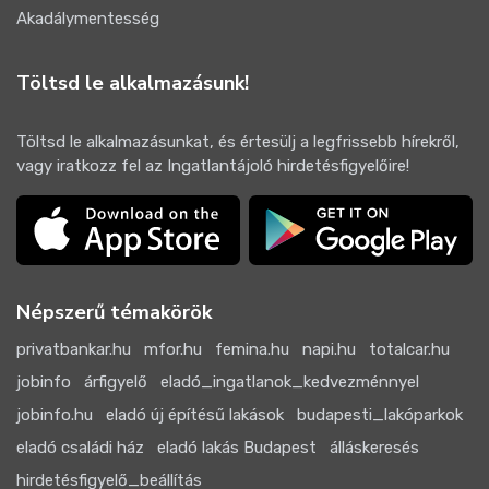
Akadálymentesség
Töltsd le alkalmazásunk!
Töltsd le alkalmazásunkat, és értesülj a legfrissebb hírekről,
vagy iratkozz fel az Ingatlantájoló hirdetésfigyelőire!
Népszerű témakörök
privatbankar.hu
mfor.hu
femina.hu
napi.hu
totalcar.hu
jobinfo
árfigyelő
eladó_ingatlanok_kedvezménnyel
jobinfo.hu
eladó új építésű lakások
budapesti_lakóparkok
eladó családi ház
eladó lakás Budapest
álláskeresés
hirdetésfigyelő_beállítás