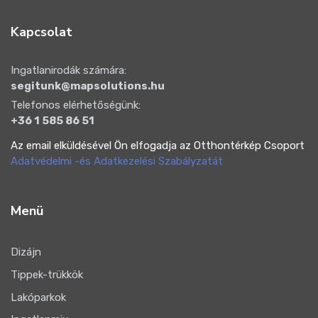
Kapcsolat
Ingatlanirodák számára:
segitunk@mapsolutions.hu
Telefonos elérhetőségünk:
+36 1 585 86 51
Az email elküldésével Ön elfogadja az Otthontérkép Csoport
Adatvédelmi -és Adatkezelési Szabályzatát
Menü
Dizájn
Tippek-trükkök
Lakóparkok