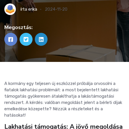
írta
erika
2024-11-20
Megosztás:
A kormány egy teljesen új eszközzel próbálja orvosolni a
fiatalok lakhatási problémáit: a most bejelentett lakhatási
támogatás gyökeresen átalakíthatja a lakástámogatási
rendszert. A kérdés: valóban megoldást jelent a bérleti díjak
emelkedése közepette? Nézzük a részleteket és a
hatásokat!
Lakhatási támogatás: A jövő megoldása