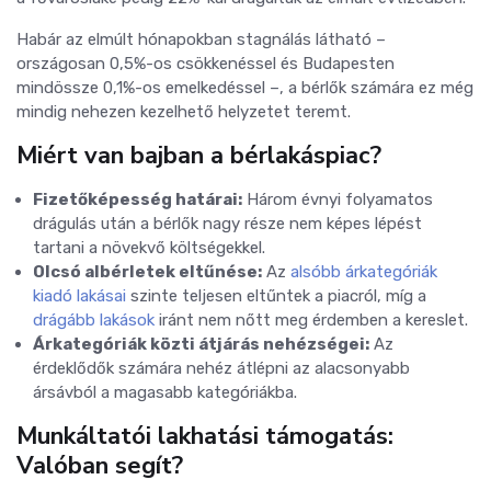
Habár az elmúlt hónapokban stagnálás látható –
országosan 0,5%-os csökkenéssel és Budapesten
mindössze 0,1%-os emelkedéssel –, a bérlők számára ez még
mindig nehezen kezelhető helyzetet teremt.
Miért van bajban a bérlakáspiac?
Fizetőképesség határai:
Három évnyi folyamatos
drágulás után a bérlők nagy része nem képes lépést
tartani a növekvő költségekkel.
Olcsó albérletek eltűnése:
Az
alsóbb árkategóriák
kiadó lakásai
szinte teljesen eltűntek a piacról, míg a
drágább lakások
iránt nem nőtt meg érdemben a kereslet.
Árkategóriák közti átjárás nehézségei:
Az
érdeklődők számára nehéz átlépni az alacsonyabb
ársávból a magasabb kategóriákba.
Munkáltatói lakhatási támogatás:
Valóban segít?