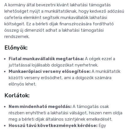
A kormány által bevezetni kívánt lakhatási támogatás
lehetőséget nyújt a munkáltatóknak, hogy kedvező adózású
cafeteria elemként segítsék munkavállalóik lakhatási
költségeit. Ez a bérleti díjak finanszírozására fordítható
összeg új dimenziót adhat a lakhatási támogatási
rendszernek.
Előnyök:
Fiatal munkavállalók megtartása:
A cégek ezzel a
juttatással lojálisabb dolgozókat nyerhetnek.
Munkaerőpiaci verseny elősegítése:
A munkáltatók
közötti verseny erősödhet, ami a dolgozók számára
előnyös lehet.
Korlátok:
Nem mindenható megoldás:
A támogatás csak
részben enyhítheti a lakhatási válságot, hiszen nem oldja
meg a bérleti díjak általános szintjének emelkedését.
Hosszú távú következmények kérdése:
Egy