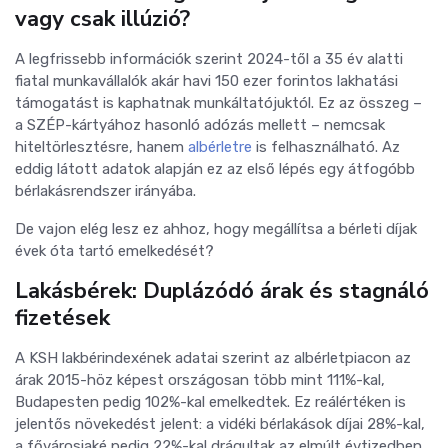
vagy csak illúzió?
A legfrissebb információk szerint 2024-től a 35 év alatti
fiatal munkavállalók akár havi 150 ezer forintos lakhatási
támogatást is kaphatnak munkáltatójuktól. Ez az összeg –
a SZÉP-kártyához hasonló adózás mellett – nemcsak
hiteltörlesztésre, hanem
albérletre
is felhasználható. Az
eddig látott adatok alapján ez az első lépés egy átfogóbb
bérlakásrendszer irányába.
De vajon elég lesz ez ahhoz, hogy megállítsa a bérleti díjak
évek óta tartó emelkedését?
Lakásbérek: Duplázódó árak és stagnáló
fizetések
A KSH lakbérindexének adatai szerint az albérletpiacon az
árak 2015-höz képest országosan több mint 111%-kal,
Budapesten pedig 102%-kal emelkedtek. Ez reálértéken is
jelentős növekedést jelent: a vidéki bérlakások díjai 28%-kal,
a fővárosiaké pedig 22%-kal drágultak az elmúlt évtizedben.