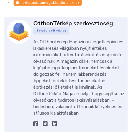
lakhatási_támogatás_fiataloknak
OtthonTérkép szerkesztőség
Tovább a cikkekhez
Az Otthontérkép Magazin az ingatlanpiac és
lakáskeresés világában nyújt értékes
információkat, útmutatásokat és inspirációt
olvasóinak. A magazin cikkei nemcsak a
legújabb ingatlanpiaci trendeket és híreket
dolgozzák fel, hanem lakberendezési
tippeket, befektetési tanácsokat és
építkezési ötleteket is kínálnak. Az
Otthontérkép Magazin célja, hogy segítse az
olvasókat a tudatos lakásvásárlásban, -
bérlésben, valamint otthonaik kényelmes és
stílusos kialakításában.