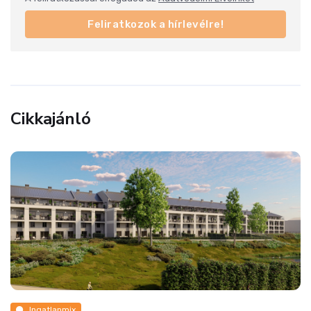
Feliratkozok a hírlevélre!
Cikkajánló
Ingatlanmix