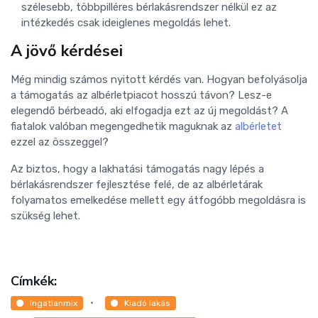
szélesebb, többpilléres bérlakásrendszer nélkül ez az
intézkedés csak ideiglenes megoldás lehet.
A jövő kérdései
Még mindig számos nyitott kérdés van. Hogyan befolyásolja
a támogatás az albérletpiacot hosszú távon? Lesz-e
elegendő bérbeadó, aki elfogadja ezt az új megoldást? A
fiatalok valóban megengedhetik maguknak az
albérletet
ezzel az összeggel?
Az biztos, hogy a lakhatási támogatás nagy lépés a
bérlakásrendszer fejlesztése felé, de az albérletárak
folyamatos emelkedése mellett egy átfogóbb megoldásra is
szükség lehet.
Címkék:
Ingatlanmix
Kiadó lakás